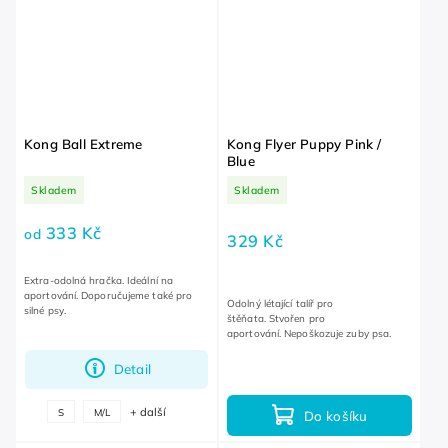
Kong Ball Extreme
Kong Flyer Puppy Pink /
Blue
Skladem
Skladem
333 Kč
od
329 Kč
Extra-odolná hračka. Ideální na
aportování. Doporučujeme také pro
Odolný létající talíř pro
silné psy.
štěňata. Stvořen pro
aportování. Nepoškozuje zuby psa.
Detail
+ další
S
M/L
Do košíku