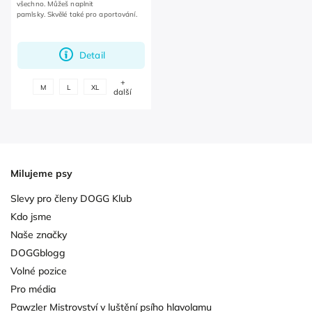
všechno. Můžeš naplnit
pamlsky. Skvělé také pro aportování.
Detail
+
M
L
XL
další
Milujeme psy
Slevy pro členy DOGG Klub
Kdo jsme
Naše značky
DOGGblogg
Volné pozice
Pro média
Pawzler Mistrovství v luštění psího hlavolamu