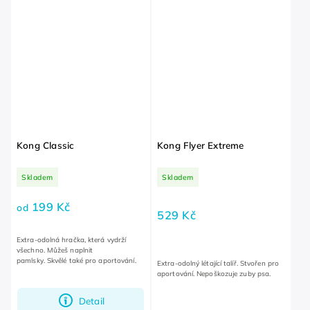
Kong Classic
Kong Flyer Extreme
Skladem
Skladem
199 Kč
od
529 Kč
Extra-odolná hračka, která vydrží
všechno. Můžeš naplnit
pamlsky. Skvělé také pro aportování.
Extra-odolný létající talíř. Stvořen pro
aportování. Nepoškozuje zuby psa.
Detail