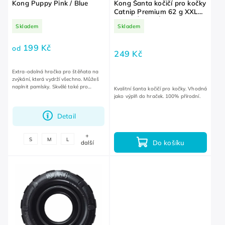
Kong Puppy Pink / Blue
Kong Šanta kočičí pro kočky
Catnip Premium 62 g XXL
BALENÍ ZA VÝHODNOU
Skladem
Skladem
CENU
199 Kč
od
249 Kč
Extra-odolná hračka pro štěňata na
zvýkání, která vydrží všechno. Můžeš
naplnit pamlsky. Skvělé také pro
Kvalitní šanta kočičí pro kočky. Vhodná
aportování.
jako výplň do hraček. 100% přírodní.
Detail
+
S
M
L
Do košíku
další