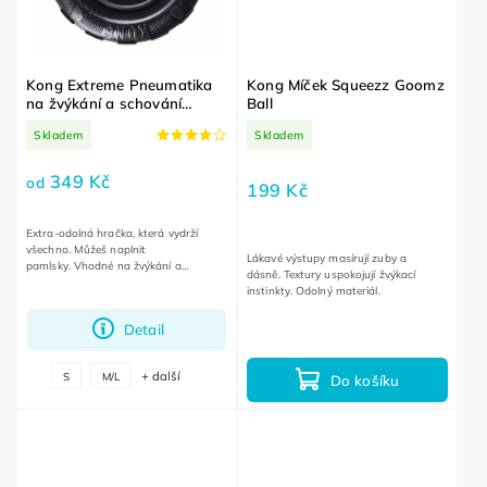
Kong Extreme Pneumatika
Kong Míček Squeezz Goomz
na žvýkání a schování
Ball
pamlsků
Skladem
Skladem
349 Kč
od
199 Kč
Extra-odolná hračka, která vydrží
všechno. Můžeš naplnit
Lákavé výstupy masírují zuby a
pamlsky. Vhodné na žvýkání a
dásně. Textury uspokojují žvýkací
aportování.
instinkty. Odolný materiál.
Detail
+ další
S
M/L
Do košíku