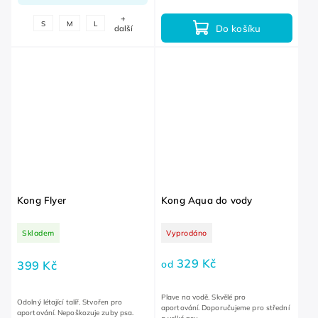
+
S
M
L
Do košíku
další
Kong Flyer
Kong Aqua do vody
Skladem
Vyprodáno
329 Kč
od
399 Kč
Plave na vodě. Skvělé pro
Odolný létající talíř. Stvořen pro
aportování. Doporučujeme pro střední
aportování. Nepoškozuje zuby psa.