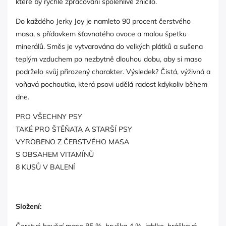
které by rychlé zpracování spolehlivě zničilo.
Do každého Jerky Joy je namleto 90 procent čerstvého
masa, s přídavkem šťavnatého ovoce a malou špetku
minerálů. Směs je vytvarována do velkých plátků a sušena
teplým vzduchem po nezbytně dlouhou dobu, aby si maso
podrželo svůj přirozený charakter. Výsledek? Čistá, výživná a
voňavá pochoutka, která psovi udělá radost kdykoliv během
dne.
PRO VŠECHNY PSY
TAKÉ PRO ŠTĚŇATA A STARŠÍ PSY
VYROBENO Z ČERSTVÉHO MASA
S OBSAHEM VITAMÍNŮ
8 KUSŮ V BALENÍ
Složení: