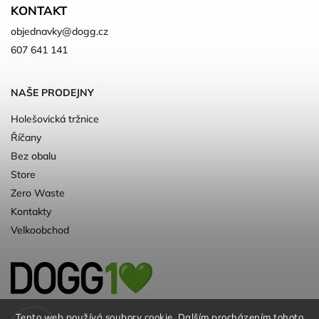
KONTAKT
objednavky
@
dogg.cz
607 641 141
NAŠE PRODEJNY
Holešovická tržnice
Říčany
Bez obalu
Store
Zero Waste
Kontakty
Velkoobchod
Kvalitní a ♻️eko chovatelské potřeby pro
Tento web používá soubory cookie. Dalším procházením tohoto