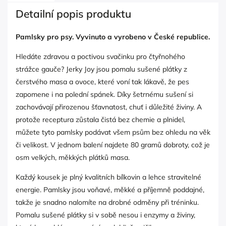
Detailní popis produktu
Pamlsky pro psy. Vyvinuto a vyrobeno v České republice.
Hledáte zdravou a poctivou svačinku pro čtyřnohého
strážce gauče? Jerky Joy jsou pomalu sušené plátky z
čerstvého masa a ovoce, které voní tak lákavě, že pes
zapomene i na polední spánek. Díky šetrnému sušení si
zachovávají přirozenou šťavnatost, chuť i důležité živiny. A
protože receptura zůstala čistá bez chemie a plnidel,
můžete tyto pamlsky podávat všem psům bez ohledu na věk
či velikost. V jednom balení najdete 80 gramů dobroty, což je
osm velkých, měkkých plátků masa.
Každý kousek je plný kvalitních bílkovin a lehce stravitelné
energie. Pamlsky jsou voňavé, měkké a příjemně poddajné,
takže je snadno nalomíte na drobné odměny při tréninku.
Pomalu sušené plátky si v sobě nesou i enzymy a živiny,