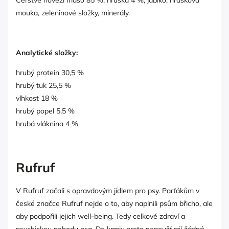
Čerstvé hovězí maso 85 %, hruška 4 %, jablko, hrášková
mouka, zeleninové složky, minerály.
Analytické složky:
hrubý protein
30,5
%
hrubý tuk
25,5
%
vlhkost
18
%
hrubý popel
5,5
%
hrubá vláknina
4
%
Rufruf
V Rufruf začali s opravdovým jídlem pro psy. Parťákům v
české značce Rufruf nejde o to, aby naplnili psům břicho, ale
aby podpořili jejich well-being. Tedy celkové zdraví a