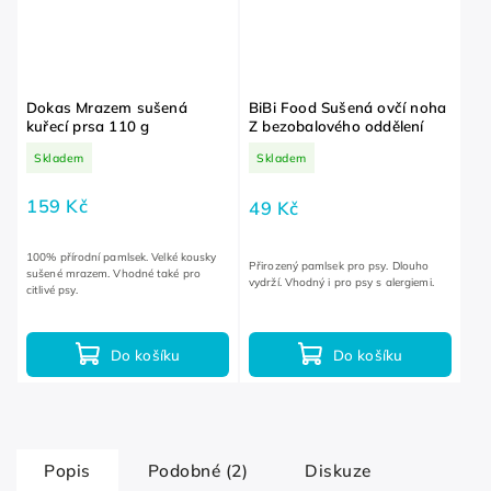
Dokas Mrazem sušená
BiBi Food Sušená ovčí noha
kuřecí prsa 110 g
Z bezobalového oddělení
Skladem
Skladem
159 Kč
49 Kč
100% přírodní pamlsek. Velké kousky
Přirozený pamlsek pro psy. Dlouho
sušené mrazem. Vhodné také pro
vydrží. Vhodný i pro psy s alergiemi.
citlivé psy.
Do košíku
Do košíku
Popis
Podobné (2)
Diskuze