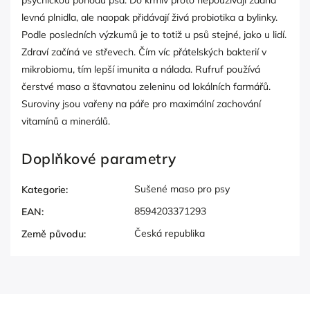
psychickou pohodu psa. Do krmiv proto nepoužívají žádná
levná plnidla, ale naopak přidávají živá probiotika a bylinky.
Podle posledních výzkumů je to totiž u psů stejné, jako u lidí.
Zdraví začíná ve střevech. Čím víc přátelských bakterií v
mikrobiomu, tím lepší imunita a nálada. Rufruf používá
čerstvé maso a šťavnatou zeleninu od lokálních farmářů.
Suroviny jsou vařeny na páře pro maximální zachování
vitamínů a minerálů.
Doplňkové parametry
Sušené maso pro psy
Kategorie
:
8594203371293
EAN
:
Česká republika
Země původu
: