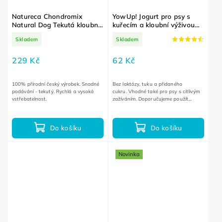
Natureca Chondromix
YowUp! Jogurt pro psy s
Natural Dog Tekutá kloubní
kuřecím a kloubní výživou
výživa 250 ml
115 g
Skladem
Skladem
229 Kč
62 Kč
100% přírodní český výrobek. Snadné
Bez laktózy, tuku a přidaného
podávání - tekutý. Rychlá a vysoká
cukru. Vhodné také pro psy s citlivým
vstřebatelnost.
zažíváním. Doporučujeme použít
společně s lízací podložkou.
Do košíku
Do košíku
Novinka