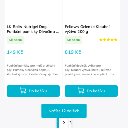
LK Baits Nutrigel Dog
Fellows Gelenke Kloubní
Funkční pamlsky Divočina s
výživa 200 g
kloubní výživou a kurkumou
Skladem
Skladem
S-M 150 g
149 Kč
819 Kč
Funkční pamlsky pro malé a střední
Funkční doplněk výživy pro
psy. Pamlsky s měkkou náplní. S
psy. Kloubní výživa, kterou můžete
kloubní výživou. Kvalitní český výrobek.
použít jako prevenci nebo při akutních
problémech. Obsahuje přírodní složky
na výživu kloubů a chrupavek.
Do košíku
Do košíku
Načíst 12 dalších
1
3