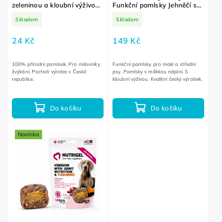
zeleninou a kloubní výživou
Funkční pamlsky Jehněčí s
10 cm Z bezobalového
kloubní výživou a probiotiky
Skladem
Skladem
oddělení
S-M 150 g
24 Kč
149 Kč
100% přírodní pamlsek. Pro milovníky
Funkční pamlsky pro malé a střední
žvýkání. Poctivá výroba v České
psy. Pamlsky s měkkou náplní. S
republice.
kloubní výživou. Kvalitní český výrobek.
Do košíku
Do košíku
Novinka