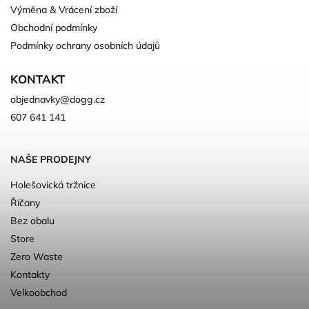
Výměna & Vrácení zboží
Obchodní podmínky
Podmínky ochrany osobních údajů
KONTAKT
objednavky
@
dogg.cz
607 641 141
NAŠE PRODEJNY
Holešovická tržnice
Říčany
Bez obalu
Store
Zero Waste
Kontakty
Velkoobchod