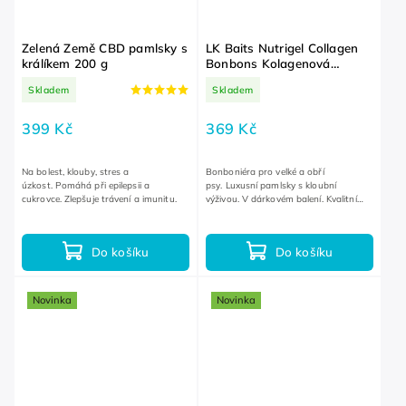
Zelená Země CBD pamlsky s
LK Baits Nutrigel Collagen
králíkem 200 g
Bonbons Kolagenová
bonboniéra pro velké psy
Skladem
Skladem
399 Kč
369 Kč
Na bolest, klouby, stres a
Bonboniéra pro velké a obří
úzkost. Pomáhá při epilepsii a
psy. Luxusní pamlsky s kloubní
cukrovce. Zlepšuje trávení a imunitu.
výživou. V dárkovém balení. Kvalitní
český výrobek.
Do košíku
Do košíku
Novinka
Novinka