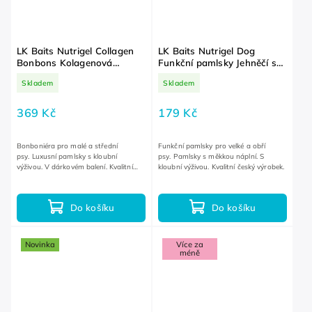
LK Baits Nutrigel Collagen
LK Baits Nutrigel Dog
Bonbons Kolagenová
Funkční pamlsky Jehněčí s
bonboniéra pro malé psy
kloubní výživou a probiotiky
Skladem
Skladem
L-XL 200 g
369 Kč
179 Kč
Bonboniéra pro malé a střední
Funkční pamlsky pro velké a obří
psy. Luxusní pamlsky s kloubní
psy. Pamlsky s měkkou náplní. S
výživou. V dárkovém balení. Kvalitní
kloubní výživou. Kvalitní český výrobek.
český výrobek.
Do košíku
Do košíku
Novinka
Více za
méně