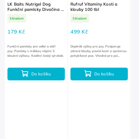
LK Baits Nutrigel Dog
Rufruf Vitamíny Kosti a
Funkční pamlsky Divočina s
klouby 100 tbl
kloubní výživou a kurkumou
Skladem
Skladem
L-XL 200 g
179 Kč
499 Kč
Funkční pamlsky pro velké a obří
Doplněk výživy pro psy. Podporuje
psy. Pamlsky s měkkou náplní. S
zdravé klouby, pevné kosti a správnou
kloubní výživou. Kvalitní český výrobek.
pohyblivost psa. Vhodné pro psí
seniory, aktivní psy a preventivní péči.
Do košíku
Do košíku