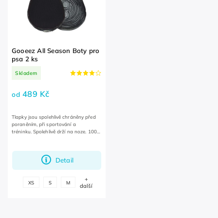
Gooeez All Season Boty pro
psa 2 ks
Skladem
489 Kč
od
Tlapky jsou spolehlivě chráněny před
poraněním, při sportování a
tréninku. Spolehlivě drží na noze. 100%
voděodolné.
Detail
+
XS
S
M
další