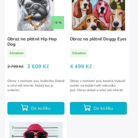
–5 %
Obraz na plátně Hip Hop
Obraz na plátně Doggy Eyes
Dog
Skladem
Skladem
3 609 Kč
4 499 Kč
3 799 Kč
Obraz s motivem psa, buldočka. Doladí
Obraz s motivem psa, baseta. Vyloudí
a oživí váš interiér. Každý kus je
úsměv na každé tváři milovníka
unikátní.
psů. Obraz doladí a oživí váš interiér.
Do košíku
Do košíku