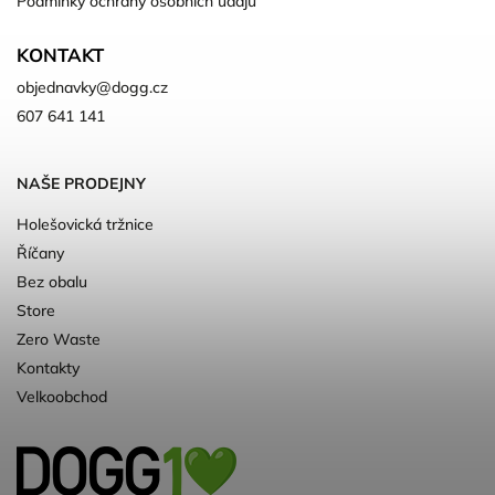
Podmínky ochrany osobních údajů
KONTAKT
objednavky
@
dogg.cz
607 641 141
NAŠE PRODEJNY
Holešovická tržnice
Říčany
Bez obalu
Store
Zero Waste
Kontakty
Velkoobchod