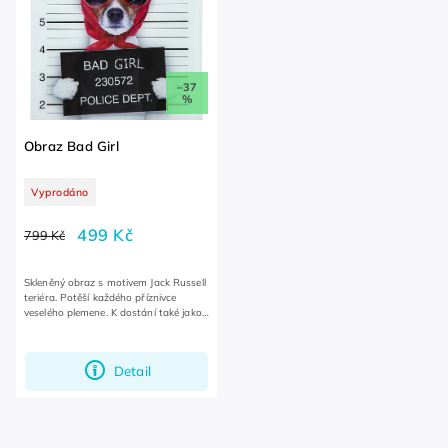
–37
%
Obraz Bad Girl
Vyprodáno
499 Kč
799 Kč
Skleněný obraz s motivem Jack Russell
teriéra. Potěší každého příznivce
veselého plemene. K dostání také jako
varianta Bad Dog.
Detail