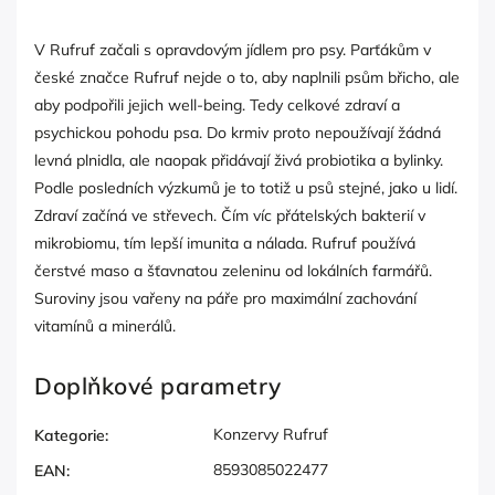
V Rufruf začali s opravdovým jídlem pro psy. Parťákům v
české značce Rufruf nejde o to, aby naplnili psům břicho, ale
aby podpořili jejich well-being. Tedy celkové zdraví a
psychickou pohodu psa. Do krmiv proto nepoužívají žádná
levná plnidla, ale naopak přidávají živá probiotika a bylinky.
Podle posledních výzkumů je to totiž u psů stejné, jako u lidí.
Zdraví začíná ve střevech. Čím víc přátelských bakterií v
mikrobiomu, tím lepší imunita a nálada. Rufruf používá
čerstvé maso a šťavnatou zeleninu od lokálních farmářů.
Suroviny jsou vařeny na páře pro maximální zachování
vitamínů a minerálů.
Doplňkové parametry
Konzervy Rufruf
Kategorie
:
8593085022477
EAN
: