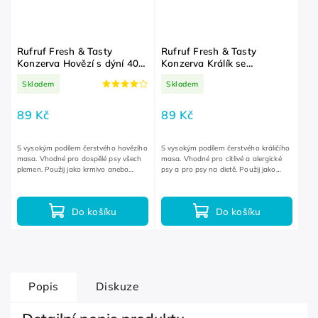
Rufruf Fresh & Tasty
Rufruf Fresh & Tasty
Konzerva Hovězí s dýní 400
Konzerva Králík se
g
špenátem 400 g
Skladem
Skladem
89 Kč
89 Kč
S vysokým podílem čerstvého hovězího
S vysokým podílem čerstvého králičího
masa. Vhodné pro dospělé psy všech
masa. Vhodné pro citlivé a alergické
plemen. Použij jako krmivo anebo
psy a pro psy na dietě. Použij jako
náplň do hraček.
krmivo anebo náplň do hračky.
Do košíku
Do košíku
Popis
Diskuze