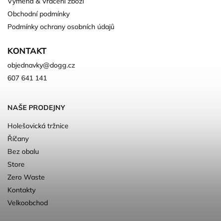
Výměna & Vrácení zboží
Obchodní podmínky
Podmínky ochrany osobních údajů
KONTAKT
objednavky
@
dogg.cz
607 641 141
NAŠE PRODEJNY
Holešovická tržnice
Říčany
Bez obalu
Store
Zero Waste
Kontakty
Velkoobchod