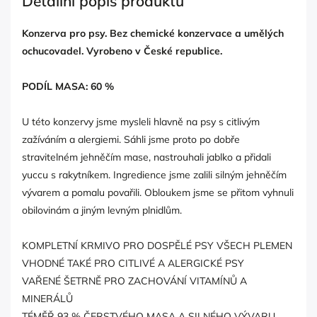
Detailní popis produktu
Konzerva pro psy. Bez chemické konzervace a umělých
ochucovadel. Vyrobeno v České republice.
PODÍL MASA: 60 %
U této konzervy jsme mysleli hlavně na psy s citlivým
zažíváním a alergiemi. Sáhli jsme proto po dobře
stravitelném jehněčím mase, nastrouhali jablko a přidali
yuccu s rakytníkem. Ingredience jsme zalili silným jehněčím
vývarem a pomalu povařili. Obloukem jsme se přitom vyhnuli
obilovinám a jiným levným plnidlům.
KOMPLETNÍ KRMIVO PRO DOSPĚLÉ PSY VŠECH PLEMEN
VHODNÉ TAKÉ PRO CITLIVÉ A ALERGICKÉ PSY
VAŘENÉ ŠETRNĚ PRO ZACHOVÁNÍ VITAMÍNŮ A
MINERÁLŮ
TÉMĚŘ 93 % ČERSTVÉHO MASA A SILNÉHO VÝVARU