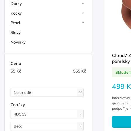
Dárky
Kočky
Ptáci
Slevy
Novinky
Cloud7 Z
pamlsky
Cena
65
Kč
555
Kč
Sklade
499 K
Na skladě
36
Interaktivn
granulemi 
Značky
podpoří jeh
Odolný přír
4DOGS
2
Beco
2