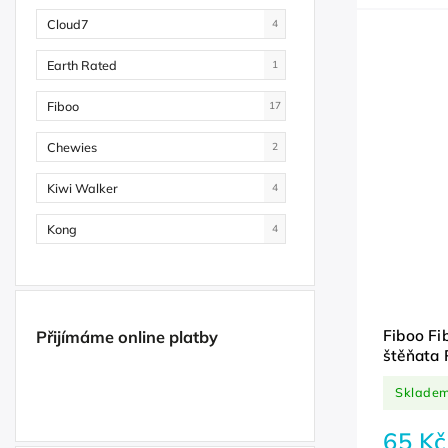
Cloud7
4
Earth Rated
1
Fiboo
17
Chewies
2
Kiwi Walker
4
Kong
4
Fiboo Fi
Přijímáme online platby
štěňata 
Sklade
65 Kč