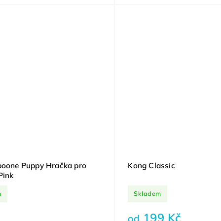
boone Puppy Hračka pro
Kong Classic
Pink
m
Skladem
199 Kč
od