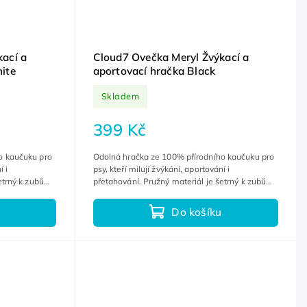
ací a
Cloud7 Ovečka Meryl Žvýkací a
ite
aportovací hračka Black
Skladem
399 Kč
o kaučuku pro
Odolná hračka ze 100% přírodního kaučuku pro
í i
psy, kteří milují žvýkání, aportování i
šetrný k zubům
přetahování. Pružný materiál je šetrný k zubům
ovrch...
a dásním, zatímco strukturovaný povrch...
Do košíku