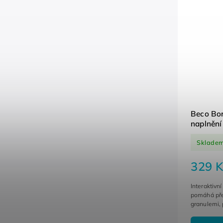
Beco Bo
naplnění
Sklade
329 K
Interaktivní
pomáhá pře
granulemi, 
zábavu tak