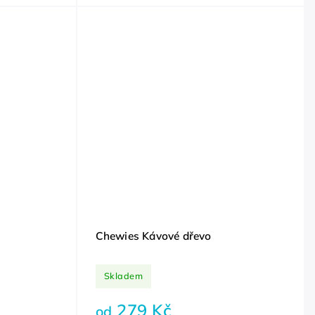
Chewies Kávové dřevo
Skladem
279 Kč
od