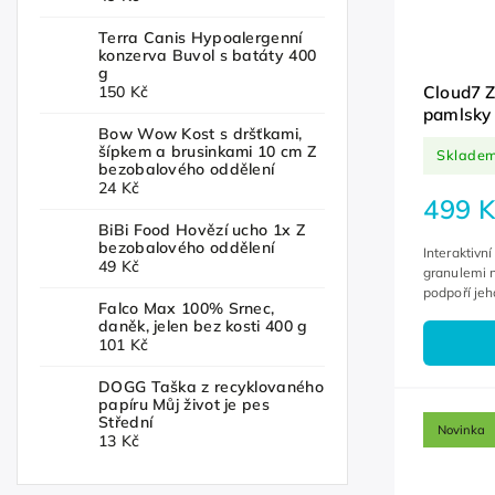
Terra Canis Hypoalergenní
konzerva Buvol s batáty 400
g
Cloud7 Z
150 Kč
pamlsky 
Bow Wow Kost s dršťkami,
šípkem a brusinkami 10 cm Z
Sklade
bezobalového oddělení
24 Kč
499 K
BiBi Food Hovězí ucho 1x Z
bezobalového oddělení
Interaktivn
49 Kč
granulemi 
podpoří jeh
Falco Max 100% Srnec,
Odolný přír
daněk, jelen bez kosti 400 g
101 Kč
DOGG Taška z recyklovaného
papíru Můj život je pes
Střední
Novinka
13 Kč