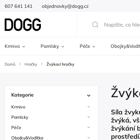
607 641 141
objednavky@dogg.cz
Krmivo
Pamlsky
Péče
Obojky&Vodí
Domů
/
Hračky
/
Žvýkací hračky
Žvýk
Kategorie
Krmivo
Síla žvyk
Pamlsky
žvýká, vš
žvýkání b
Péče
prostředí
Obojky&Vodítka