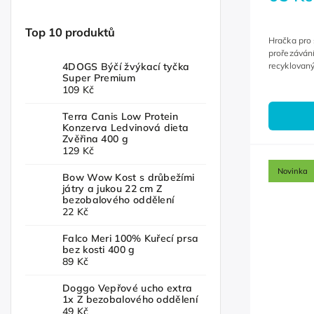
Top 10 produktů
Hračka pro
prořezávání
4DOGS Býčí žvýkací tyčka
recyklovaný
Super Premium
109 Kč
Terra Canis Low Protein
Konzerva Ledvinová dieta
Zvěřina 400 g
129 Kč
Novinka
Bow Wow Kost s drůbežími
játry a jukou 22 cm Z
bezobalového oddělení
22 Kč
Falco Meri 100% Kuřecí prsa
bez kosti 400 g
89 Kč
Doggo Vepřové ucho extra
1x Z bezobalového oddělení
49 Kč