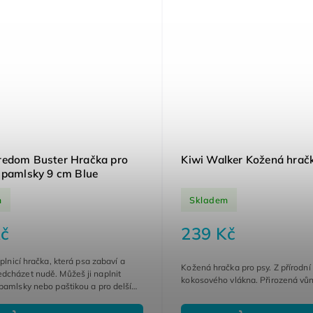
redom Buster Hračka pro
Kiwi Walker Kožená hrač
 pamlsky 9 cm Blue
m
Skladem
č
239 Kč
 plnicí hračka, která psa zabaví a
Kožená hračka pro psy. Z přírodní
dcházet nudě. Můžeš ji naplnit
kokosového vlákna. Přirozená vůn
pamlsky nebo paštikou a pro delší
é zamrazit. Odolná gumová...