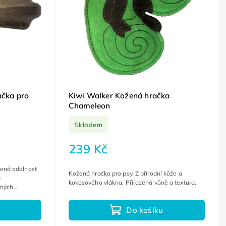
čka pro
Kiwi Walker Kožená hračka
Chameleon
Skladem
239 Kč
šená odolnost
Kožená hračka pro psy. Z přírodní kůže a
a
kokosového vlákna. Přirozená vůně a textura.
aných
Do košíku