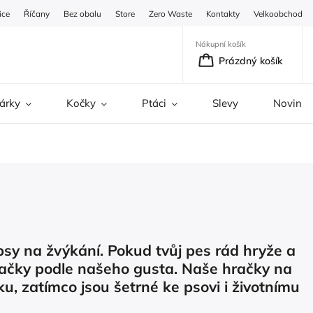
ice
Říčany
Bez obalu
Store
Zero Waste
Kontakty
Velkoobchod
Nákupní košík
Prázdný košík
árky
Kočky
Ptáci
Slevy
Novinky
psy na žvýkání. Pokud tvůj pes rád hryže a
hračky podle našeho gusta. Naše hračky na
ku, zatímco jsou šetrné ke psovi i životnímu