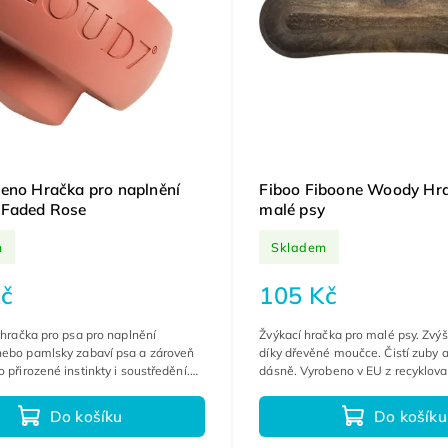
eno Hračka pro naplnění
Fiboo Fiboone Woody Hra
 Faded Rose
malé psy
m
Skladem
č
105 Kč
í hračka pro psa pro naplnění
Žvýkací hračka pro malé psy. Zvý
nebo pamlsky zabaví psa a zároveň
díky dřevěné moučce. Čistí zuby 
o přirozené instinkty i soustředění.
dásně. Vyrobeno v EU z recyklov
odní kaučuk je šetrný k zubům psa.
materiálů.
Do košíku
Do košíku