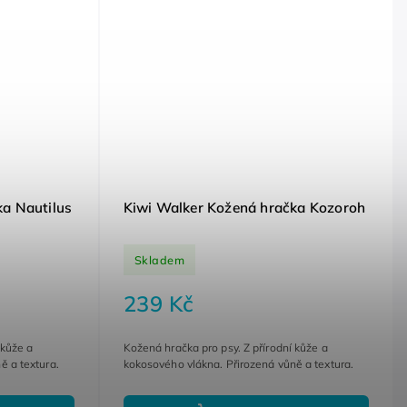
ka Nautilus
Kiwi Walker Kožená hračka Kozoroh
Skladem
239 Kč
 kůže a
Kožená hračka pro psy. Z přírodní kůže a
ě a textura.
kokosového vlákna. Přirozená vůně a textura.