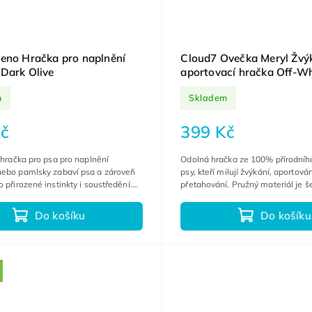
eno Hračka pro naplnění
Cloud7 Ovečka Meryl Žvýk
Dark Olive
aportovací hračka Off-Wh
m
Skladem
č
399 Kč
í hračka pro psa pro naplnění
Odolná hračka ze 100% přírodníh
nebo pamlsky zabaví psa a zároveň
psy, kteří milují žvýkání, aportován
o přirozené instinkty i soustředění.
přetahování. Pružný materiál je 
odní kaučuk je šetrný k zubům psa.
a dásním, zatímco strukturovaný p
Do košíku
Do košíku