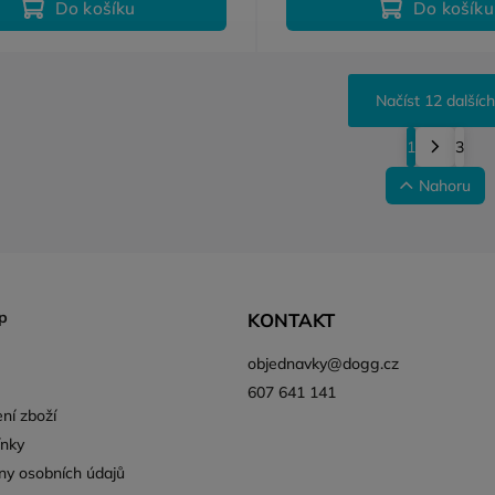
Do košíku
Do košíku
Načíst 12 dalších
1
3
Nahoru
p
KONTAKT
objednavky
@
dogg.cz
607 641 141
ní zboží
nky
ny osobních údajů