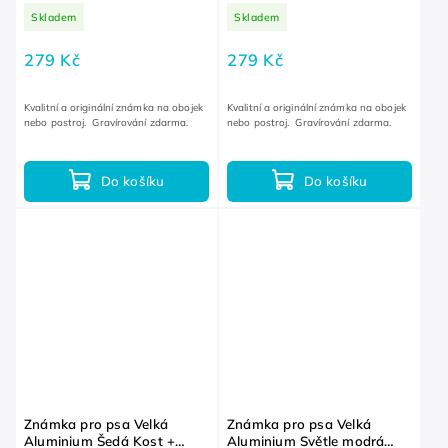
GRAVÍROVÁNÍ ZDARMA
Kost + GRAVÍROVÁNÍ
Skladem
Skladem
ZDARMA
279 Kč
279 Kč
Kvalitní a originální známka na obojek
Kvalitní a originální známka na obojek
nebo postroj. Gravírování zdarma.
nebo postroj. Gravírování zdarma.
Do košíku
Do košíku
Známka pro psa Velká
Známka pro psa Velká
Aluminium Šedá Kost +
Aluminium Světle modrá