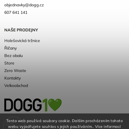
objednavky
@
dogg.cz
607 641 141
NAŠE PRODEJNY
Holešovická tržnice
Říčany
Bez obalu
Store
Zero Waste
Kontakty
Velkoobchod
Kvalitní a ♻️eko chovatelské potřeby pro
Tento web používá soubory cookie. Dalším procházením tohoto
webu vyjadřujete souhlas s jejich používáním.. Více informací
psy. Už 10 let