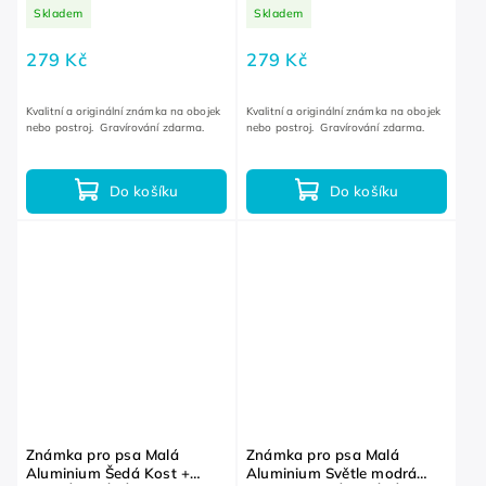
GRAVÍROVÁNÍ ZDARMA
Kruh + GRAVÍROVÁNÍ
Skladem
Skladem
ZDARMA
279 Kč
279 Kč
Kvalitní a originální známka na obojek
Kvalitní a originální známka na obojek
nebo postroj. Gravírování zdarma.
nebo postroj. Gravírování zdarma.
Do košíku
Do košíku
Známka pro psa Malá
Známka pro psa Malá
Aluminium Šedá Kost +
Aluminium Světle modrá