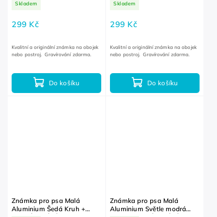
Skladem
Skladem
ZDARMA
299 Kč
299 Kč
Kvalitní a originální známka na obojek
Kvalitní a originální známka na obojek
nebo postroj. Gravírování zdarma.
nebo postroj. Gravírování zdarma.
Do košíku
Do košíku
Známka pro psa Malá
Známka pro psa Malá
Aluminium Šedá Kruh +
Aluminium Světle modrá