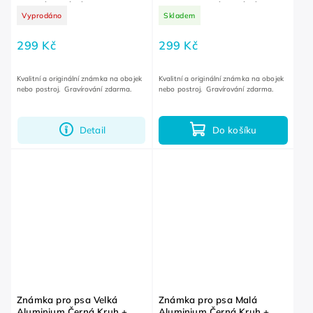
GRAVÍROVÁNÍ ZDARMA
Kost + GRAVÍROVÁNÍ
Vyprodáno
Skladem
ZDARMA
299 Kč
299 Kč
Kvalitní a originální známka na obojek
Kvalitní a originální známka na obojek
nebo postroj. Gravírování zdarma.
nebo postroj. Gravírování zdarma.
Detail
Do košíku
Známka pro psa Velká
Známka pro psa Malá
Aluminium Černá Kruh +
Aluminium Černá Kruh +