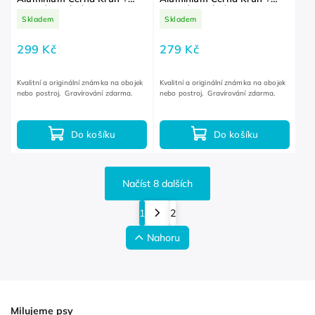
GRAVÍROVÁNÍ ZDARMA
GRAVÍROVÁNÍ ZDARMA
Skladem
Skladem
299 Kč
279 Kč
Kvalitní a originální známka na obojek
Kvalitní a originální známka na obojek
nebo postroj. Gravírování zdarma.
nebo postroj. Gravírování zdarma.
Do košíku
Do košíku
Načíst 8 dalších
1
2
Nahoru
Milujeme psy