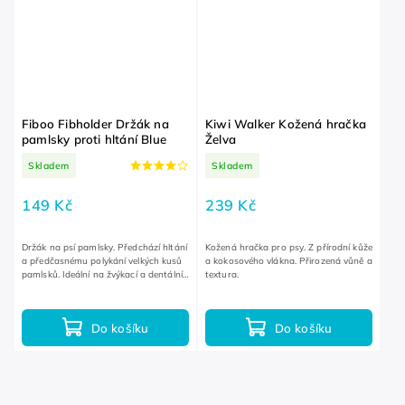
Fiboo Fibholder Držák na
Kiwi Walker Kožená hračka
pamlsky proti hltání Blue
Želva
Skladem
Skladem
149 Kč
239 Kč
Držák na psí pamlsky. Předchází hltání
Kožená hračka pro psy. Z přírodní kůže
a předčasnému polykání velkých kusů
a kokosového vlákna. Přirozená vůně a
pamlsků. Ideální na žvýkací a dentální
textura.
pamlsky. Pro bezpečný požitek z
pochoutek.
Do košíku
Do košíku