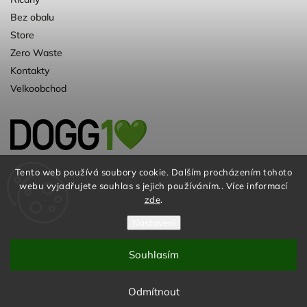
Bez obalu
Store
Zero Waste
Kontakty
Velkoobchod
Kvalitní a ♻️eko chovatelské potřeby pro
Tento web používá soubory cookie. Dalším procházením tohoto
webu vyjadřujete souhlas s jejich používáním.. Více informací
psy. Už 10 let
zde
.
Nastavení
Souhlasím
© DOGG.CZ s.r.o. 2026
Odmítnout
Vytvořil
Shoptet