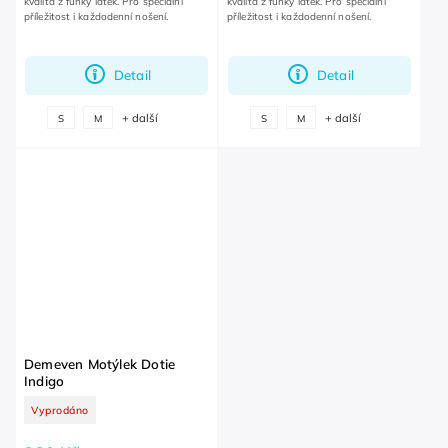
kvalita z funky látek. Pro speciální
kvalita z funky látek. Pro speciální
příležitost i každodenní nošení.
příležitost i každodenní nošení.
Detail
Detail
+ další
+ další
S
M
S
M
Demeven Motýlek Dotie
Indigo
Vyprodáno