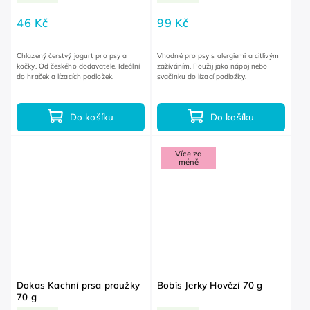
46 Kč
99 Kč
Chlazený čerstvý jogurt pro psy a
Vhodné pro psy s alergiemi a citlivým
kočky. Od českého dodavatele. Ideální
zažíváním. Použij jako nápoj nebo
do hraček a lízacích podložek.
svačinku do lízací podložky.
Do košíku
Do košíku
Více za
méně
Dokas Kachní prsa proužky
Bobis Jerky Hovězí 70 g
70 g