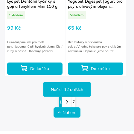
Lyopet Dentální tyčinky s
Yogupet Digespet Jogurt pro
goji a fenyklem Mini 110 g
psy s olivovým olejem,
inulinem a lněným
Skladem
Skladem
semínkem 110 g
99 Kč
65 Kč
Přírodní pamlsek pro malé
Bez laktózy a přidaného
psy. Napomáhá při hygieně tlamy. Čistí
cukru. Vhodné také pro psy s citlivým
zuby a dásně. Obsahuje přírodní
zažíváním. Doporučujeme použít
antioxidanty.
společně s lízací podložkou.
Do košíku
Do košíku
Načíst 12 dalších
1
7
Nahoru