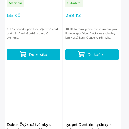
Skladem
Skladem
65 Kč
239 Kč
100% přírodní pamlsek. Výrazná chuť
100% human-grade maso určené pro
a vůně. Vhodné také pro malá
lidskou spotřebu. Plátky ze svaloviny
plemena.
bez kostí. Šetrně sušeno při nízké
teplotě.
Do košíku
Do košíku
Dokas Žvýkací tyčinky s
Lyopet Dentální tyčinky s