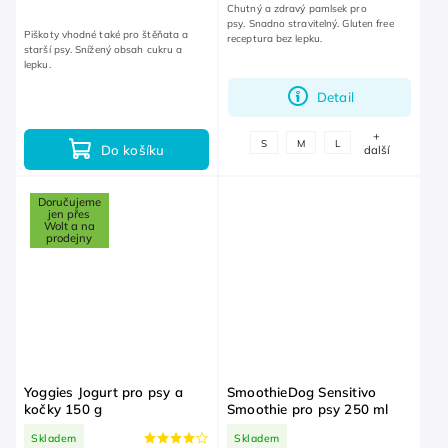
Chutný a zdravý pamlsek pro
psy. Snadno stravitelný. Gluten free
Piškoty vhodné také pro štěňata a
receptura bez lepku.
starší psy. Snížený obsah cukru a
lepku.
Detail
+
S
M
L
Do košíku
další
Doručujeme
jen přes
Wolt a na
prodejny
Yoggies Jogurt pro psy a
SmoothieDog Sensitivo
kočky 150 g
Smoothie pro psy 250 ml
Skladem
Skladem