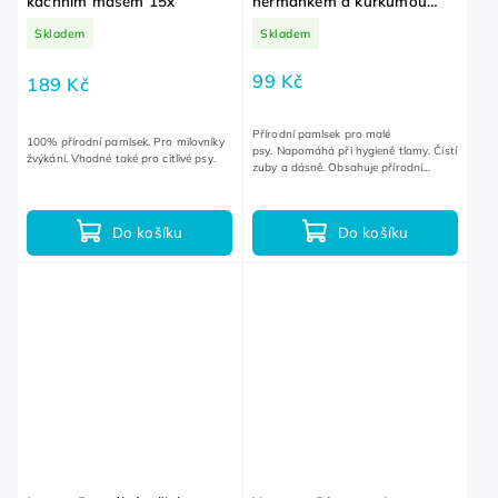
kachním masem 15x
heřmánkem a kurkumou
Mini 110 g
Skladem
Skladem
99 Kč
189 Kč
Přírodní pamlsek pro malé
100% přírodní pamlsek. Pro milovníky
psy. Napomáhá při hygieně tlamy. Čistí
žvýkání. Vhodné také pro citlivé psy.
zuby a dásně. Obsahuje přírodní
antioxidanty.
Do košíku
Do košíku