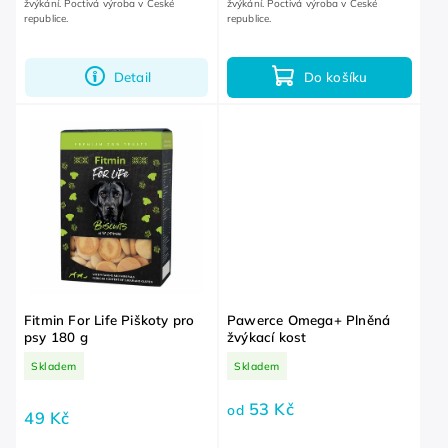
žvýkání. Poctivá výroba v České
žvýkání. Poctivá výroba v České
republice.
republice.
Detail
Do košíku
Fitmin For Life Piškoty pro
Pawerce Omega+ Plněná
psy 180 g
žvýkací kost
Skladem
Skladem
53 Kč
od
49 Kč