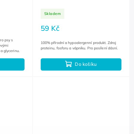
Skladem
59 Kč
ro psy s
100% přírodní a hypoalergenní produkt. Zdroj
ovými
proteinu, fosforu a vápníku. Pro posílení dásní.
a glycerinu.
Do košíku