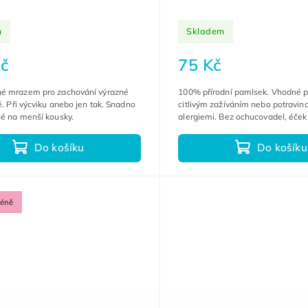
m
Skladem
č
75 Kč
é mrazem pro zachování výrazné
100% přírodní pamlsek. Vhodné p
ě. Při výcviku anebo jen tak. Snadno
citlivým zažíváním nebo potravin
né na menší kousky.
alergiemi. Bez ochucovadel, éček 
Do košíku
Do košíku
méně