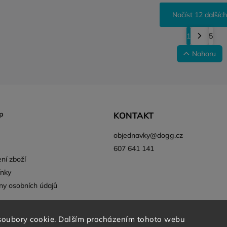
Načíst 12 dalších
1
5
Nahoru
p
KONTAKT
objednavky
@
dogg.cz
607 641 141
ní zboží
nky
ny osobních údajů
soubory cookie. Dalším procházením tohoto webu