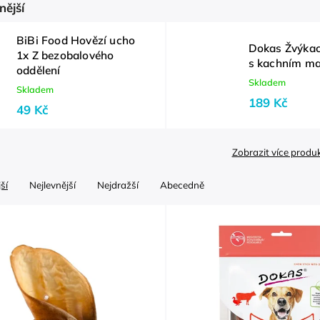
nější
BiBi Food Hovězí ucho
Dokas Žvýkac
1x Z bezobalového
s kachním m
oddělení
Skladem
Skladem
189 Kč
49 Kč
Zobrazit více produ
ší
Nejlevnější
Nejdražší
Abecedně