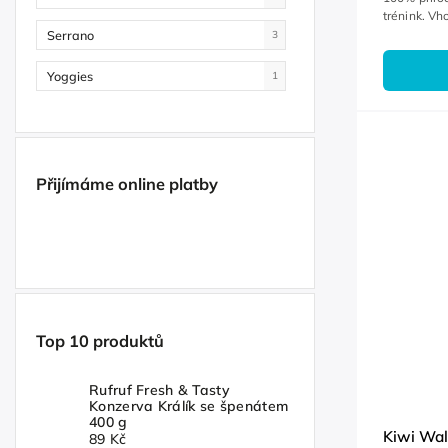
trénink. Vho
Serrano
3
Yoggies
1
Přijímáme online platby
Top 10 produktů
Rufruf Fresh & Tasty
Konzerva Králík se špenátem
400 g
Kiwi Wa
89 Kč