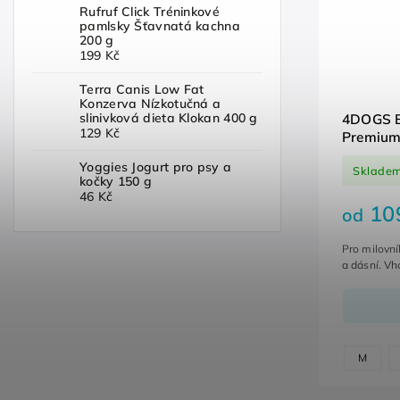
Rufruf Click Tréninkové
pamlsky Šťavnatá kachna
200 g
199 Kč
Terra Canis Low Fat
Konzerva Nízkotučná a
slinivková dieta Klokan 400 g
4DOGS Bý
129 Kč
Premiu
Yoggies Jogurt pro psy a
Sklade
kočky 150 g
46 Kč
10
od
Pro milovní
a dásní. Vh
M