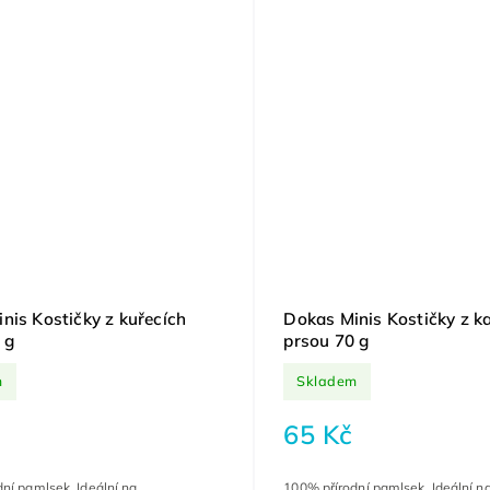
nis Kostičky z kuřecích
Dokas Minis Kostičky z k
 g
prsou 70 g
m
Skladem
65 Kč
ní pamlsek. Ideální na
100% přírodní pamlsek. Ideální n