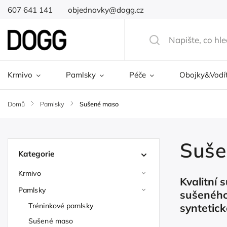
607 641 141
objednavky@dogg.cz
Krmivo
Pamlsky
Péče
Obojky&Vodí
Domů
/
Pamlsky
/
Sušené maso
Suše
Kategorie
Krmivo
Kvalitní 
Pamlsky
sušeného
Tréninkové pamlsky
syntetick
Sušené maso