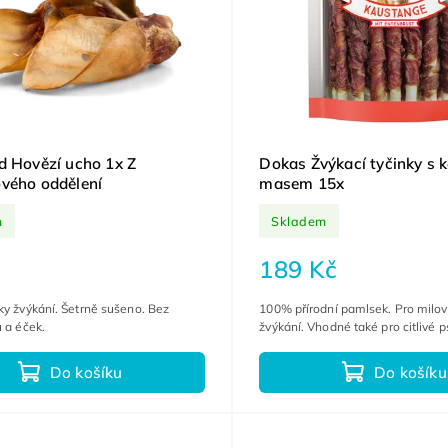
d Hovězí ucho 1x Z
Dokas Žvýkací tyčinky s 
vého oddělení
masem 15x
m
Skladem
189 Kč
ky žvýkání. Šetrně sušeno. Bez
100% přírodní pamlsek. Pro milov
u a éček.
žvýkání. Vhodné také pro citlivé p
Do košíku
Do košíku