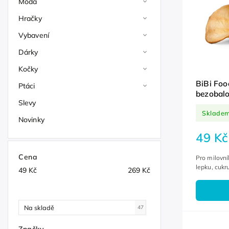
Móda
Hračky
Vybavení
Dárky
Kočky
BiBi Foo
Ptáci
bezobalo
Slevy
Sklade
Novinky
49 Kč
Cena
Pro milovní
lepku, cukr
49
Kč
269
Kč
Na skladě
47
Značky