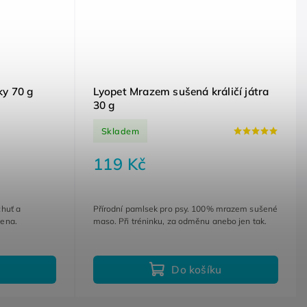
ky 70 g
Lyopet Mrazem sušená králičí játra
30 g
Skladem
119 Kč
chuť a
Přírodní pamlsek pro psy. 100% mrazem sušené
mena.
maso. Při tréninku, za odměnu anebo jen tak.
Do košíku