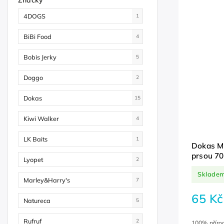
4DOGS
1
BiBi Food
4
Bobis Jerky
5
Doggo
2
Dokas
15
Kiwi Walker
4
LK Baits
1
Dokas Mi
prsou 70
Lyopet
2
Sklade
Marley&Harry's
7
65 Kč
Natureca
5
Rufruf
2
100% přírod