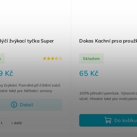
čí žvýkací tyčka Super
Dokas Kachní prsa prouž
m
m
Skladem
9 Kč
65 Kč
ky žvýkání. Pomáhá při čištění zubů
odné také pro štěňata i seniory.
100% přírodní pamlsek. Výrazná 
vůně. Vhodné také pro malá ple
Detail
Do košíku
L
+ další