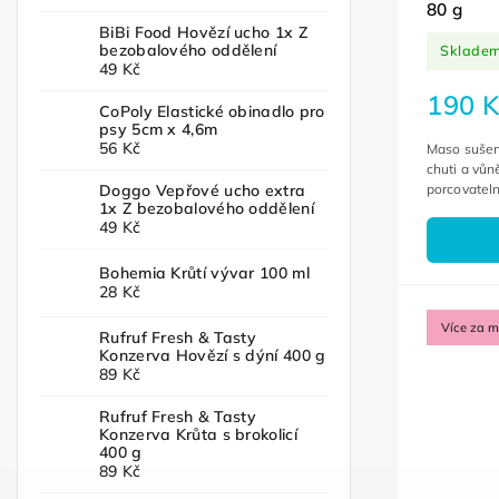
80 g
BiBi Food Hovězí ucho 1x Z
bezobalového oddělení
Sklade
49 Kč
190 K
CoPoly Elastické obinadlo pro
psy 5cm x 4,6m
56 Kč
Maso sušen
chuti a vůn
porcovatel
Doggo Vepřové ucho extra
1x Z bezobalového oddělení
49 Kč
Bohemia Krůtí vývar 100 ml
28 Kč
Více za 
Rufruf Fresh & Tasty
Konzerva Hovězí s dýní 400 g
89 Kč
Rufruf Fresh & Tasty
Konzerva Krůta s brokolicí
400 g
89 Kč