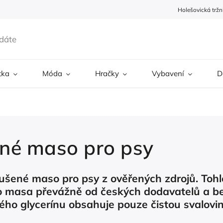
Holešovická tržn
tka
Móda
Hračky
Vybavení
D
né maso pro psy
sušené maso pro psy z ověřených zdrojů. Toh
 masa převážně od českých dodavatelů a be
ého glycerínu obsahuje pouze čistou svalovin