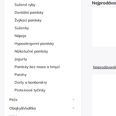
Nejprodáva
Sušené ryby
Dentální pamlsky
Žvýkací pamlsky
Sušenky
Nápoje
Hypoalergenní pamlsky
Nízkotučné pamlsky
Jogurty
Pamlsky bez masa a hmyzí
Nejprodávaněj
Parohy
Dorty a bonboniéry
Proteinové tyčinky
Péče
Obojky&Vodítka