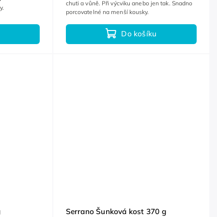
chuti a vůně. Při výcviku anebo jen tak. Snadno
y.
porcovatelné na menší kousky.
Do košíku
g
Serrano Šunková kost 370 g