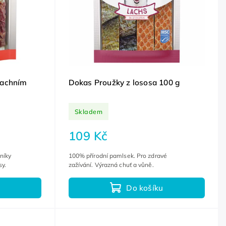
kachním
Dokas Proužky z lososa 100 g
Skladem
109 Kč
níky
100% přírodní pamlsek. Pro zdravé
sy.
zažívání. Výrazná chuť a vůně.
Do košíku