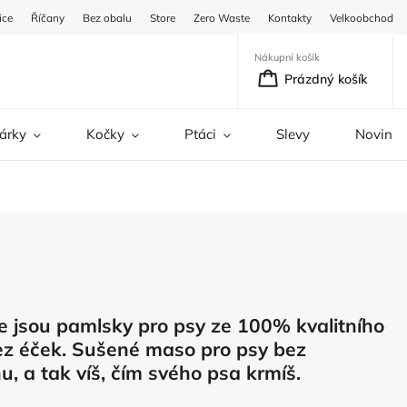
ice
Říčany
Bez obalu
Store
Zero Waste
Kontakty
Velkoobchod
Nákupní košík
Prázdný košík
árky
Kočky
Ptáci
Slevy
Novinky
le jsou pamlsky pro psy ze 100% kvalitního
z éček. Sušené maso pro psy bez
u, a tak víš, čím svého psa krmíš.