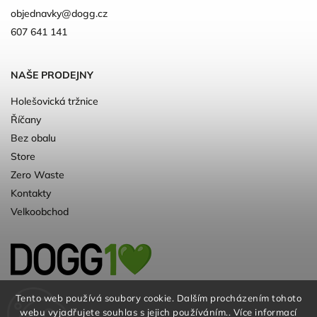
objednavky
@
dogg.cz
607 641 141
NAŠE PRODEJNY
Holešovická tržnice
Říčany
Bez obalu
Store
Zero Waste
Kontakty
Velkoobchod
Kvalitní a ♻️eko chovatelské potřeby pro
Tento web používá soubory cookie. Dalším procházením tohoto
webu vyjadřujete souhlas s jejich používáním.. Více informací