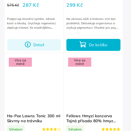
287 Kč
299 Kč
575 Kč
Podporuje imunitní systém, zdravé
Na zdravou kůži a krásnou srst bez
kosti a klouby. Urychluje regeneraci,
problémů. Detoxikuje organismus a
zlepšuje trávení. Ke snadnějšímu
zvyšuje pigmentaci. Vhodné pro psy,
zvládátí stresových situací.
kteří trpí na svědivou kůži a drbání.
Detail
Do košíku
Více za
Více za
méně
méně
Ha-Pee Lawns Tonic 300 ml
Fellows Hmyzí konzerva
Skvrny na trávníku
Tajná přísada 80% hmyz
400 g
Skladem
Skladem