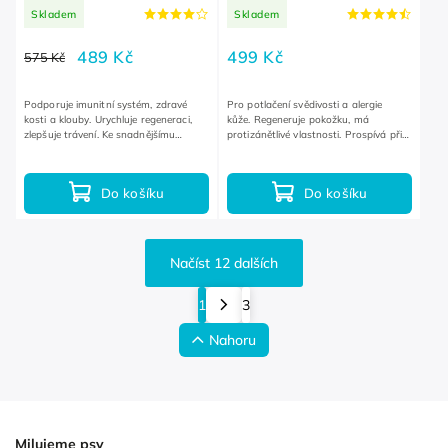
stres
alergie
Skladem
Skladem
489 Kč
499 Kč
575 Kč
Podporuje imunitní systém, zdravé
Pro potlačení svědivosti a alergie
kosti a klouby. Urychluje regeneraci,
kůže. Regeneruje pokožku, má
zlepšuje trávení. Ke snadnějšímu
protizánětlivé vlastnosti. Prospívá při
zvládátí stresových situací.
řešení kožních problémů.
Do košíku
Do košíku
Načíst 12 dalších
1
3
Nahoru
Milujeme psy