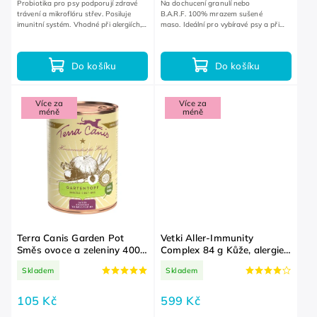
Probiotika pro psy podporují zdravé
Na dochucení granulí nebo
trávení a mikroflóru střev. Posiluje
B.A.R.F. 100% mrazem sušené
imunitní systém. Vhodné při alergiích,
maso. Ideální pro vybíravé psy a při
po antibiotikách nebo při zažívacích
nechutenství.
obtížích.
Do košíku
Do košíku
Více za
Více za
méně
méně
Terra Canis Garden Pot
Vetki Aller-Immunity
Směs ovoce a zeleniny 400
Complex 84 g Kůže, alergie,
g
svědění, imunita, zažívání
Skladem
Skladem
105 Kč
599 Kč