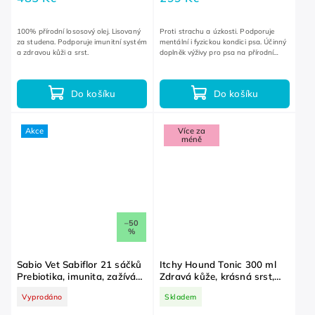
100% přírodní lososový olej. Lisovaný
Proti strachu a úzkosti. Podporuje
za studena. Podporuje imunitní systém
mentální i fyzickou kondici psa. Účinný
a zdravou kůži a srst.
doplněk výživy pro psa na přírodní
bázi. V praktickém balení s uzávěrem.
Do košíku
Do košíku
Akce
Více za
méně
–50
%
Sabio Vet Sabiflor 21 sáčků
Itchy Hound Tonic 300 ml
Prebiotika, imunita, zažívání,
Zdravá kůže, krásná srst,
stres EXP 31.8.2026
svědění
Vyprodáno
Skladem