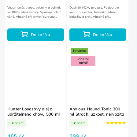
Vegan směs ovoce, zeleniny a bylinek
Doplněk výživy pro psy. Podporuje
ve 100% lidské kvalitě. Vynikající chuť i
imunitní systém, trávení a zdraví
vůně. Vhodné při krmení syrovou
pokožky a srsti. Vhodné při
stravou.
nadměrném drbání a vykusování kůže
a tlapek.
Do košíku
Do košíku
Novinka
Více za
méně
Hunter Lososový olej z
Anxious Hound Tonic 300
udržitelného chovu 500 ml
ml Strach, úzkost, nervozita
Skladem
Skladem
485 Kč
299 Kč