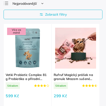
Nejprodávanější
Nejlevnější
Nejdražší
Abecedně
Více za
méně
Vetki Probiotic Complex 81
Rufruf Magický prášek na
g Probiotika a přírodní
granule Mrazem sušené
prebiotika pro psy
hovězí 100 g Ochucení
Skladem
Skladem
granulí, vybíravý pes,
nechutenství
599 Kč
299 Kč