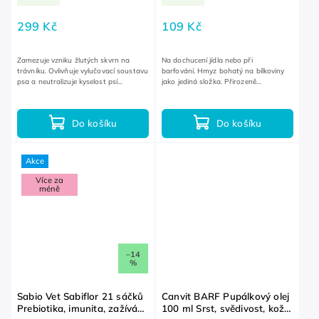
299 Kč
109 Kč
Zamezuje vzniku žlutých skvrn na
Na dochucení jídla nebo při
trávníku. Ovlivňuje vylučovací soustavu
barfování. Hmyz bohatý na bílkoviny
psa a neutralizuje kyselost psí
jako jediná složka. Přirozeně
moči. Určeno pro psy starší 4 měsíců.
hypoalergenní a bez lepku.
Do košíku
Do košíku
Akce
Více za
méně
–14
%
Sabio Vet Sabiflor 21 sáčků
Canvit BARF Pupálkový olej
Prebiotika, imunita, zažívání,
100 ml Srst, svědivost, kožní