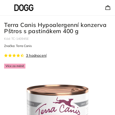
Terra Canis Hypoalergenní konzerva
Pštros s pastinákem 400 g
Kód:
TC-140945E
Značka:
Terra Canis
3 hodnocení
Více za méně