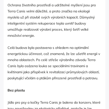
Ochrana životního prostředí a udržitelné myšlení jsou pro
Terra Canis velmi důležité, a proto značka na ekologii
myslela už při stavbě svých výrobních kapacit. Důmyslný
inteligentní systém rekuperace tepla uvnitř budovy
umožňuje realizovat výrobní proces, který šetří velké
množství energie.
Celá budova byla postavena s ohledem na optimální
energetickou účinnost, což znamená, že lze ušetřit energii v
mnoha oblastech. Po celé střeše výrobního závodu Terra
Canis byla osázena louka se speciálními travinami a
květinami jako příspěvek k revitalizaci průmyslových oblastí,
poskytující včelám a ptákům přirozené prostředí a potravu.
Bez plastu
Jídlo pro psy a kočky Terra Canis je baleno do konzerv, které
jsou považovány za ekologicky přívětivé, protože je lze