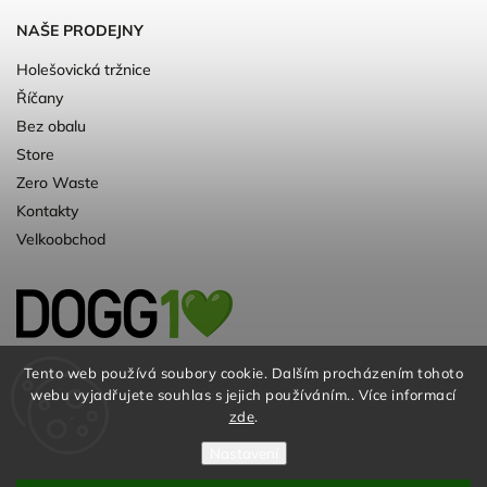
NAŠE PRODEJNY
Holešovická tržnice
Říčany
Bez obalu
Store
Zero Waste
Kontakty
Velkoobchod
Kvalitní a ♻️eko chovatelské potřeby pro
Tento web používá soubory cookie. Dalším procházením tohoto
webu vyjadřujete souhlas s jejich používáním.. Více informací
psy. Už 10 let
zde
.
Nastavení