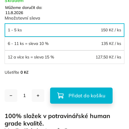
Skladem
Můžeme doručit do:
11.8.2026
Množstevní sleva
1 - 5 ks
150 Kč
/ ks
6 - 11 ks = sleva 10 %
135 Kč
/ ks
12 a více ks = sleva 15 %
127,50 Kč
/ ks
Ušetříte
0 Kč
Přidat do košíku
100% složek v potravinářské human
grade kvalitě.