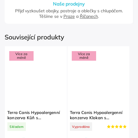
Naše prodejny
Přijď vyzkoušet obojky, postroje a oblečky s chlupáčem.
Těšíme se v
Praze
a
Říčanech
.
Související produkty
Více za
Více za
méně
méně
Terra Canis Hypoalergenní
Terra Canis Hypoalergenní
konzerva Kůň s
konzerva Klokan s
topinamburem 400 g
pastinákem 400 g
Skladem
Vyprodáno