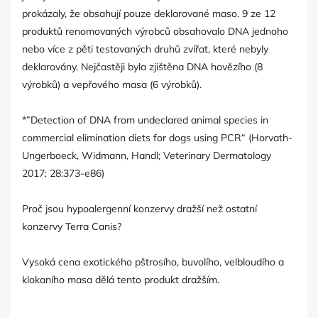
prokázaly, že obsahují pouze deklarované maso. 9 ze 12
produktů renomovaných výrobců obsahovalo DNA jednoho
nebo více z pěti testovaných druhů zvířat, které nebyly
deklarovány. Nejčastěji byla zjištěna DNA hovězího (8
výrobků) a vepřového masa (6 výrobků).
*”Detection of DNA from undeclared animal species in
commercial elimination diets for dogs using PCR“ (Horvath-
Ungerboeck, Widmann, Handl; Veterinary Dermatology
2017; 28:373-e86)
Proč jsou hypoalergenní konzervy dražší než ostatní
konzervy Terra Canis?
Vysoká cena exotického pštrosího, buvolího, velbloudího a
klokaního masa dělá tento produkt dražším.