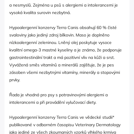
a nesmyslů. Zejména u psů s alergiemi a intolerancemi je
vysoká kvalita surovin nezbytná.
Hypoalergenní konzervy Terra Canis obsahují 60 % čisté
svaloviny jako jediný zdroj bílkovin. Maso je doplněno
nízkoalergenní zeleninou. Lněný olej poskytuje vysoce
kvalitní omega-3 mastné kyseliny a je známo, že podporuje
gastrointestinální trakt a má pozitivní vliv na kůži a srst.
Vyvážená směs vitamínů a minerálů zajišťuje, že je pes
zásoben všemi nezbytnými vitamíny, minerály a stopovými
prvky.
Řada je vhodná pro psy s potravinovými alergiemi a
intolerancemi a při provádění vylučovací diety.
Hypoalergenní konzervy Terra Canis ve vědecké studii*
publikované v odborném časopisu Veterinary Dermatology
jako jediné ze všech zkoumaných vzorků vlhkého krmiva