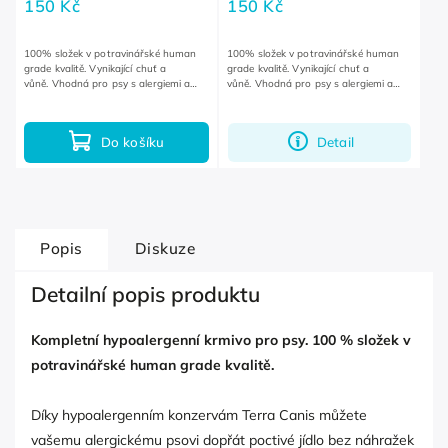
150 Kč
150 Kč
100% složek v potravinářské human
100% složek v potravinářské human
grade kvalitě. Vynikající chuť a
grade kvalitě. Vynikající chuť a
vůně. Vhodná pro psy s alergiemi a
vůně. Vhodná pro psy s alergiemi a
intolerancemi a při provádění
intolerancemi a při provádění
vylučovací diety.
vylučovací diety.
Do košíku
Detail
Popis
Diskuze
Detailní popis produktu
Kompletní hypoalergenní krmivo pro psy. 100 % složek v
potravinářské human grade kvalitě.
Díky hypoalergenním konzervám Terra Canis můžete
vašemu alergickému psovi dopřát poctivé jídlo bez náhražek