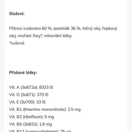
Složení:
Pštrosí svalovina 60 %, pastinák 36 %, lněný olej, řepkový
olej, mořské řasy*, minerální látky.
*sušené
Přidané látky:
Vit. A (3a672a): 8333 IE
Vit. D (3a671): 370 IE
Vit. E (3a700): 33 IE
Vit. B1 (thiamine mononitrate): 2.5 mg
Vit. B2 (riboflavin): 5 mg
Vit. B6 (3a831): 1,6 mg
Vit. B12 (cyanocobalamin): 25 µg