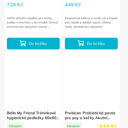
729 Kč
449 Kč
100% přírodní repelent pro kočky,
Kvasinková infekce a svrab uší a tlapek
králíky a morčata v bio kvalitě. Účinná
psů, koček a dalších savců. Účinný
ochrana bez zbytečné chemie.
český výrobek bez zbytečné
Doporučujeme do domácností s
chemie. Rychlý nástup účinku. Na uši,
malými dětmi.
tlapky, břicho a další...
Do košíku
Do košíku
Bella My Friend Tréninkové
Probican Probiotická pasta
hygienické podložky 60x60
pro psy a kočky Akutní
cm 10 ks
průjem, úprava mikroflóry
Skladem
Skladem