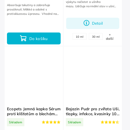
výskytu nečistot a ušního
Absorbuje tekutiny a zabraňuje
mazu. Udržuje normální stav v ušní
prosáknutí. Měkké a odolné s
dutině.
protiskluzovou úpravou. Vhodné na
trénink anebo jako alternativní
toaleta.
Detail
+
10 ml
30 ml
Do košíku
další
Ecopets Jemná kapka Sérum
Bajazin Pudr pro zvířata Uši,
proti klíšťatům a blechám
tlapky, infekce, kvasinky 100
pro kočky, králíky a morčata
g
Skladem
Skladem
30 ml