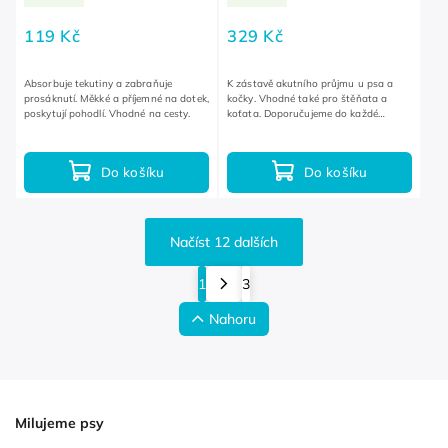
119 Kč
329 Kč
Absorbuje tekutiny a zabraňuje
K zástavě akutního průjmu u psa a
prosáknutí. Měkké a příjemné na dotek,
kočky. Vhodné také pro štěňata a
poskytují pohodlí. Vhodné na cesty.
koťata. Doporučujeme do každé
lékárničky.
Do košíku
Do košíku
Načíst 12 dalších
1
3
Nahoru
Milujeme psy