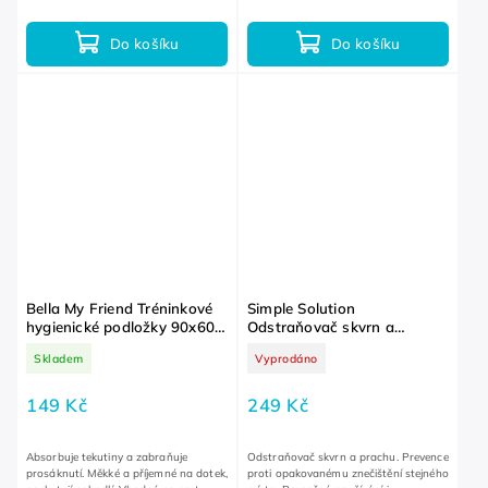
tlapky, břicho a další...
léčbu antibiotik.
Do košíku
Do košíku
Bella My Friend Tréninkové
Simple Solution
hygienické podložky 90x60
Odstraňovač skvrn a
cm 10 ks
zápachu XXL
Skladem
Vyprodáno
149 Kč
249 Kč
Absorbuje tekutiny a zabraňuje
Odstraňovač skvrn a prachu. Prevence
prosáknutí. Měkké a příjemné na dotek,
proti opakovanému znečištění stejného