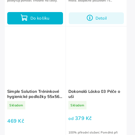
poskytují pohodlí. Vhodné na cesty.
místa. Bezpečné používání i v
domácnosti s malými dětmi.
Do košíku
Detail
Simple Solution Tréninkové
Dokonalá Láska 03 Péče o
hygienické podložky 55x56
uši
cm 30 ks
Skladem
Skladem
379 Kč
od
469 Kč
100% přírodní složení. Pomáhá při