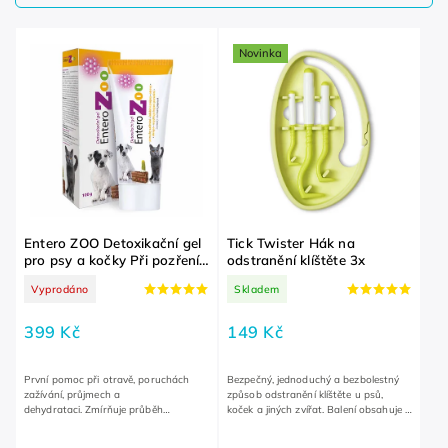
Nejdražší
Abecedně
Novinka
Entero ZOO Detoxikační gel
Tick Twister Hák na
pro psy a kočky Při pozření
odstranění klíštěte 3x
nežádoucí látky 100 g
Vyprodáno
Skladem
399 Kč
149 Kč
První pomoc při otravě, poruchách
Bezpečný, jednoduchý a bezbolestný
zažívání, průjmech a
způsob odstranění klíštěte u psů,
dehydrataci. Zmírňuje průběh
koček a jiných zvířat. Balení obsahuje 3
alergických onemocnění. Doplňuje
háky pro různé velikosti klíštěte. Žádná
léčbu antibiotik.
část klíštěte...