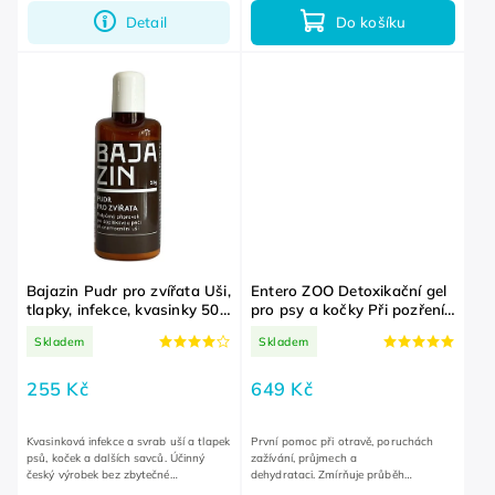
Detail
Do košíku
Bajazin Pudr pro zvířata Uši,
Entero ZOO Detoxikační gel
tlapky, infekce, kvasinky 50
pro psy a kočky Při pozření
g
nežádoucí látky 15x10 g
Skladem
Skladem
255 Kč
649 Kč
Kvasinková infekce a svrab uší a tlapek
První pomoc při otravě, poruchách
psů, koček a dalších savců. Účinný
zažívání, průjmech a
český výrobek bez zbytečné
dehydrataci. Zmírňuje průběh
chemie. Rychlý nástup účinku. Na uši,
alergických onemocnění. Doplňuje