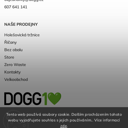
607 641 141
NAŠE PRODEJNY
Holešovická tržnice
Říčany
Bez obalu
Store
Zero Waste
Kontakty
Velkoobchod
Kvalitní a ♻️eko chovatelské potřeby pro
Tento web používá soubory cookie. Dalším procházením tohoto
webu vyjadřujete souhlas s jejich používáním.. Více informací
psy. Už 10 let
zde
.