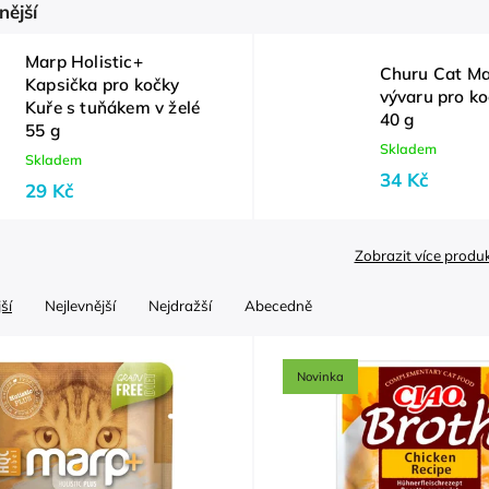
nější
Marp Holistic+
Churu Cat Ma
Kapsička pro kočky
vývaru pro k
Kuře s tuňákem v želé
40 g
55 g
Skladem
Skladem
34 Kč
29 Kč
Zobrazit více produ
ší
Nejlevnější
Nejdražší
Abecedně
Novinka