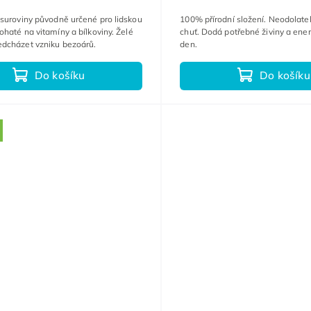
suroviny původně určené pro lidskou
100% přírodní složení. Neodolate
ohaté na vitamíny a bílkoviny. Želé
chuť. Dodá potřebné živiny a ener
dcházet vzniku bezoárů.
den.
Do košíku
Do košíku