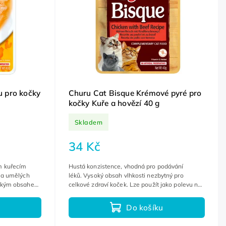
u pro kočky
Churu Cat Bisque Krémové pyré pro
kočky Kuře a hovězí 40 g
Skladem
34 Kč
m kuřecím
Hustá konzistence, vhodná pro podávání
ů a umělých
léků. Vysoký obsah vlhkosti nezbytný pro
sokým obsahem
celkové zdraví koček. Lze použít jako polevu na
krmivo anebo náplň do lízací...
Do košíku