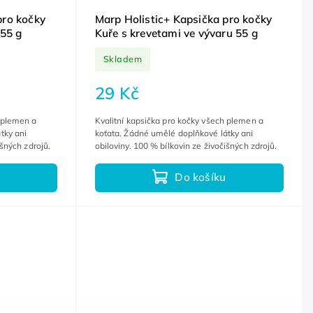
pro kočky
Marp Holistic+ Kapsička pro kočky
 55 g
Kuře s krevetami ve vývaru 55 g
Skladem
29 Kč
h plemen a
Kvalitní kapsička pro kočky všech plemen a
tky ani
koťata. Žádné umělé doplňkové látky ani
išných zdrojů.
obiloviny. 100 % bílkovin ze živočišných zdrojů.
Do košíku