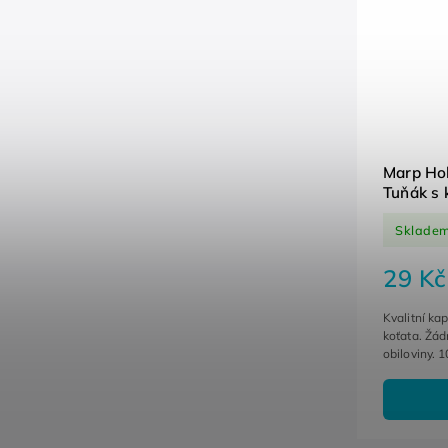
Marp Hol
Tuňák s 
Sklade
29 Kč
Kvalitní ka
koťata. Žád
obiloviny. 