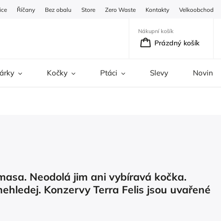
ice
Říčany
Bez obalu
Store
Zero Waste
Kontakty
Velkoobchod
Nákupní košík
Prázdný košík
árky
Kočky
Ptáci
Slevy
Novinky
masa. Neodolá jim ani vybíravá kočka.
ehledej. Konzervy Terra Felis jsou uvařené