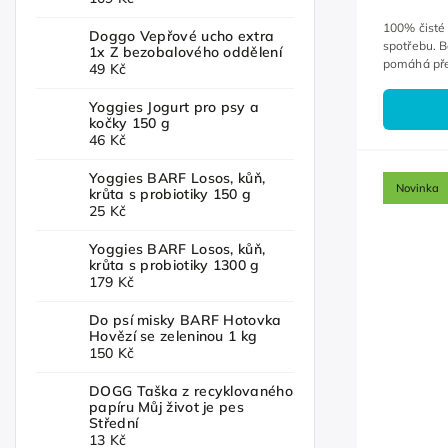
100% čisté 
Doggo Vepřové ucho extra
spotřebu. B
1x Z bezobalového oddělení
pomáhá pře
49 Kč
Yoggies Jogurt pro psy a
kočky 150 g
46 Kč
Yoggies BARF Losos, kůň,
Novinka
krůta s probiotiky 150 g
25 Kč
Yoggies BARF Losos, kůň,
krůta s probiotiky 1300 g
179 Kč
Do psí misky BARF Hotovka
Hovězí se zeleninou 1 kg
150 Kč
DOGG Taška z recyklovaného
papíru Můj život je pes
Střední
13 Kč