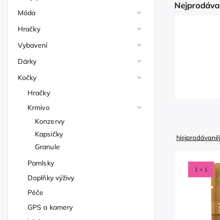
Nejprodáva
Móda
Hračky
Vybavení
Dárky
Kočky
Hračky
Krmivo
Konzervy
Kapsičky
Nejprodávaněj
Granule
Pamlsky
1 + 1
Doplňky výživy
Péče
GPS a kamery