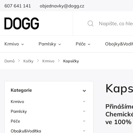
607 641 141
objednavky@dogg.cz
Krmivo
Pamlsky
Péče
Obojky&Vodí
Domů
/
Kočky
/
Krmivo
/
Kapsičky
Kaps
Kategorie
Krmivo
Přinášíme
Pamlsky
Chemické
ve 100% 
Péče
Obojky&Vodítka