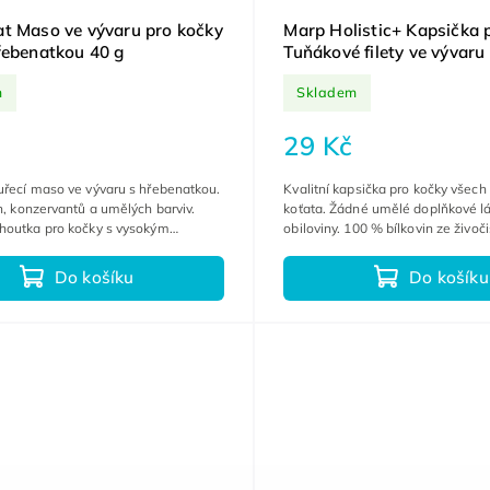
t Maso ve vývaru pro kočky
Marp Holistic+ Kapsička 
řebenatkou 40 g
Tuňákové filety ve vývaru
m
Skladem
29 Kč
uřecí maso ve vývaru s hřebenatkou.
Kvalitní kapsička pro kočky všec
n, konzervantů a umělých barviv.
koťata. Žádné umělé doplňkové lá
houtka pro kočky s vysokým
obiloviny. 100 % bílkovin ze živoč
kutin.
Do košíku
Do košíku