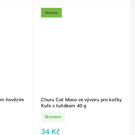
Novinka
ým hovězím
Churu Cat Maso ve vývaru pro kočky
Kuře s tuňákem 40 g
Skladem
34 Kč