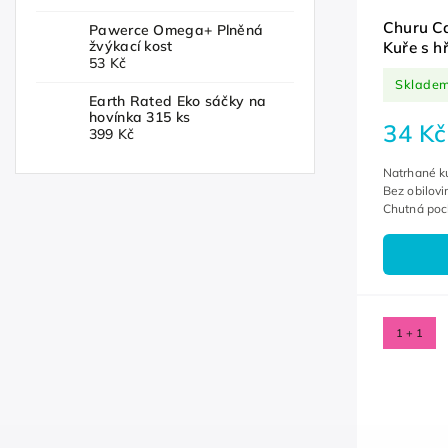
Churu Ca
Pawerce Omega+ Plněná
žvýkací kost
Kuře s h
53 Kč
Sklade
Earth Rated Eko sáčky na
hovínka 315 ks
34 Kč
399 Kč
Natrhané k
Bez obilovi
Chutná poc
obsahem te
1 + 1