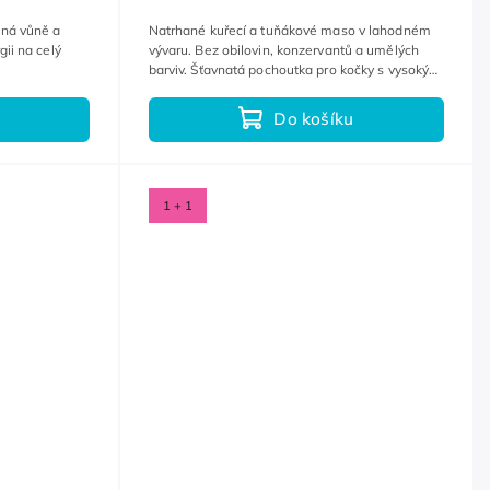
lná vůně a
Natrhané kuřecí a tuňákové maso v lahodném
gii na celý
vývaru. Bez obilovin, konzervantů a umělých
barviv. Šťavnatá pochoutka pro kočky s vysokým
obsahem tekutin.
Do košíku
1 + 1