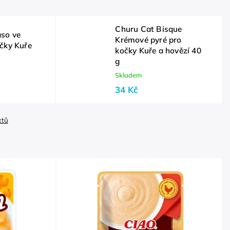
Churu Cat Bisque
so ve
Krémové pyré pro
očky Kuře
kočky Kuře a hovězí 40
g
Skladem
34 Kč
ktů