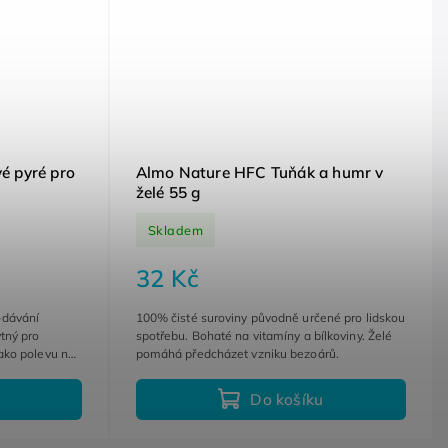
é pyré pro
Almo Nature HFC Tuňák a humr v
želé 55 g
Skladem
32 Kč
odávání
100% čisté suroviny původně určené pro lidskou
tný pro
spotřebu. Bohaté na vitamíny a bílkoviny. Želé
jako polevu na
pomáhá předcházet vzniku bezoárů.
Do košíku