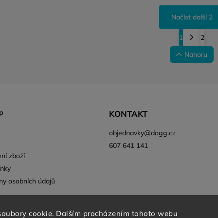
Načíst další 2
1
2
Nahoru
p
KONTAKT
objednavky
@
dogg.cz
607 641 141
ní zboží
nky
ny osobních údajů
soubory cookie. Dalším procházením tohoto webu