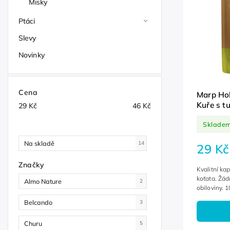
Misky
Ptáci
Slevy
Novinky
Cena
Marp Hol
Kuře s t
29
Kč
46
Kč
Sklade
Na skladě
14
29 Kč
Značky
Kvalitní ka
koťata. Žád
Almo Nature
2
obiloviny. 
Belcando
3
Churu
5