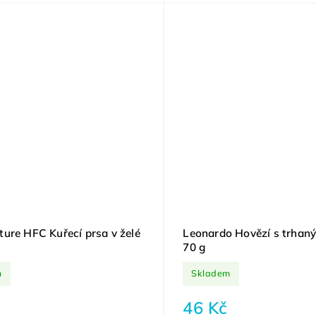
ure HFC Kuřecí prsa v želé
Leonardo Hovězí s trhan
70 g
m
Skladem
46 Kč