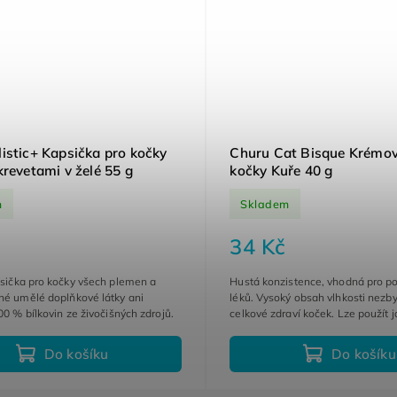
istic+ Kapsička pro kočky
Churu Cat Bisque Krémov
krevetami v želé 55 g
kočky Kuře 40 g
m
Skladem
34 Kč
psička pro kočky všech plemen a
Hustá konzistence, vhodná pro p
né umělé doplňkové látky ani
léků. Vysoký obsah vlhkosti nezby
100 % bílkovin ze živočišných zdrojů.
celkové zdraví koček. Lze použít 
krmivo anebo náplň do lízací...
Do košíku
Do košíku