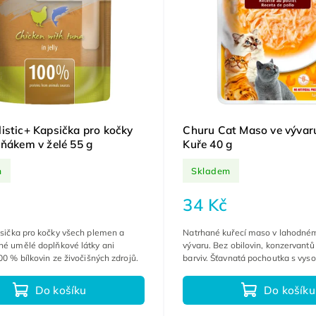
istic+ Kapsička pro kočky
Churu Cat Maso ve vývar
uňákem v želé 55 g
Kuře 40 g
m
Skladem
34 Kč
psička pro kočky všech plemen a
Natrhané kuřecí maso v lahodné
né umělé doplňkové látky ani
vývaru. Bez obilovin, konzervant
100 % bílkovin ze živočišných zdrojů.
barviv. Šťavnatá pochoutka s vy
tekutin.
Do košíku
Do košíku