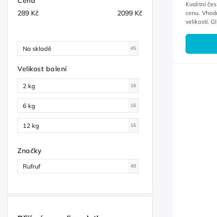
Cena
Kvalitní če
289
Kč
2099
Kč
cenu. Vhod
velikostí. G
Na skladě
45
Velikost balení
2 kg
16
6 kg
16
12 kg
16
Značky
Rufruf
49