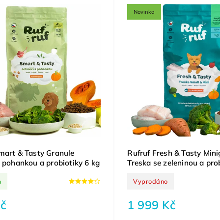
Novinka
mart & Tasty Granule
Rufruf Fresh & Tasty Mini
s pohankou a probiotiky 6 kg
Treska se zeleninou a pro
Small&Mini 12 kg
m
Vyprodáno
č
1 999 Kč