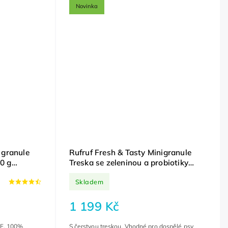
Novinka
 granule
Rufruf Fresh & Tasty Minigranule
0 g
Treska se zeleninou a probiotiky
ý pes,
Small&Mini 6 kg
Skladem
1 199 Kč
.F. 100%
S čerstvou treskou. Vhodné pro dospělé psy