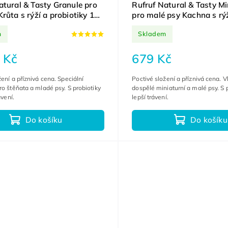
atural & Tasty Granule pro
Rufruf Natural & Tasty Mi
růta s rýží a probiotiky 12
pro malé psy Kachna s rýž
probiotiky 6 kg
m
Skladem
 Kč
679 Kč
žení a příznivá cena. Speciální
Poctivé složení a příznivá cena. 
ro štěňata a mladé psy. S probiotiky
dospělé miniaturní a malé psy. S p
ávení.
lepší trávení.
Do košíku
Do košíku