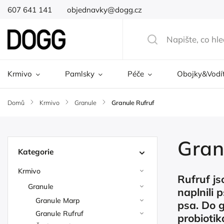
607 641 141
objednavky@dogg.cz
Krmivo
Pamlsky
Péče
Obojky&Vodí
Domů
/
Krmivo
/
Granule
/
Granule Rufruf
Gran
Kategorie
Krmivo
Rufruf js
Granule
naplnili 
Granule Marp
psa. Do g
Granule Rufruf
probiotik