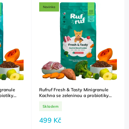
Novinka
granule
Rufruf Fresh & Tasty Minigranule
biotiky
Kachna se zeleninou a probiotiky
Small&Mini 2 kg
Skladem
499 Kč