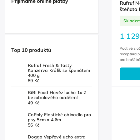
Přijímáme online platby
Rufruf N
štěňata K
kg
Sklade
1 129
Poctivé slo
Top 10 produktů
receptura p
pro lepší tr
Rufruf Fresh & Tasty
Konzerva Králík se špenátem
400 g
89 Kč
BiBi Food Hovězí ucho 1x Z
bezobalového oddělení
49 Kč
CoPoly Elastické obinadlo pro
psy 5cm x 4,6m
56 Kč
Doggo Vepřové ucho extra