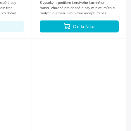
ospělé psy
S vysokým podílem čerstvého kachního
ain free
masa. Vhodné pro dospělé psy miniaturních a
a pro dobré
malých plemen. Grain free receptura bez
obilovin.
Do košíku