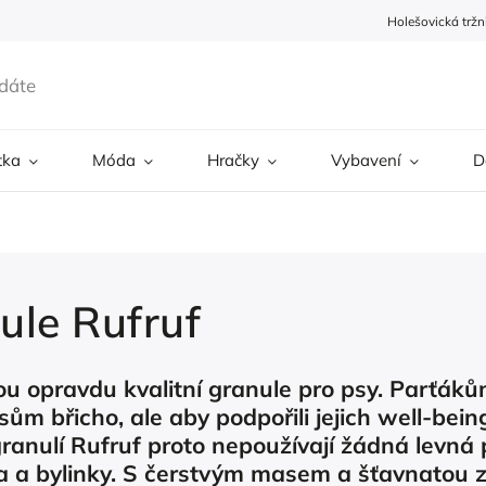
Holešovická tržn
tka
Móda
Hračky
Vybavení
D
ule Rufruf
ou opravdu kvalitní granule pro psy. Parťáků
psům břicho, ale aby podpořili jejich well-be
ranulí Rufruf proto nepoužívají žádná levná p
a a bylinky. S čerstvým masem a šťavnatou z