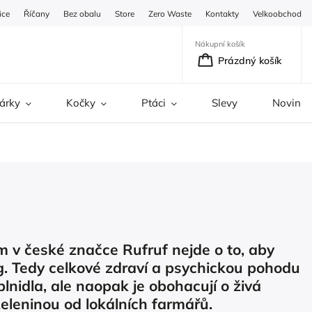
ice
Říčany
Bez obalu
Store
Zero Waste
Kontakty
Velkoobchod
Nákupní košík
Prázdný košík
árky
Kočky
Ptáci
Slevy
Novinky
m v české značce Rufruf nejde o to, aby
ing. Tedy celkové zdraví a psychickou pohodu
lnidla, ale naopak je obohacují o živá
eleninou od lokálních farmářů.