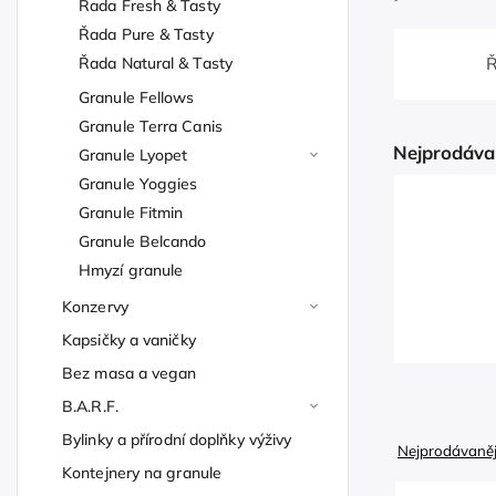
Řada Fresh & Tasty
Řada Pure & Tasty
Řada Natural & Tasty
Ř
Granule Fellows
Granule Terra Canis
Nejprodáva
Granule Lyopet
Granule Yoggies
Granule Fitmin
Granule Belcando
Hmyzí granule
Konzervy
Kapsičky a vaničky
Bez masa a vegan
B.A.R.F.
Bylinky a přírodní doplňky výživy
Nejprodávaněj
Kontejnery na granule