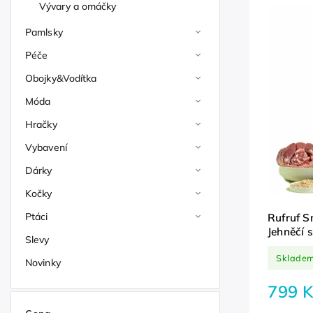
Vývary a omáčky
Pamlsky
Péče
Obojky&Vodítka
Móda
Hračky
Vybavení
Dárky
Kočky
Ptáci
Rufruf S
Jehněčí 
Slevy
Sklade
Novinky
799 K