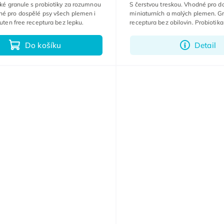
ské granule s probiotiky za rozumnou
S čerstvou treskou. Vhodné pro d
né pro dospělé psy všech plemen i
miniaturních a malých plemen. Gr
luten free receptura bez lepku.
receptura bez obilovin. Probiotik
zažívání.
Do košíku
Detail