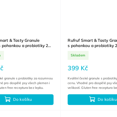
mart & Tasty Granule
Rufruf Smart & Tasty Gra
 pohankou a probiotiky 2
s pohankou a probiotiky 
m
Skladem
č
399 Kč
ské granule s probiotiky za rozumnou
Kvalitní české granule s probioti
né pro dospělé psy všech plemen i
cenu. Vhodné pro dospělé psy vš
luten free receptura bez lepku.
velikostí. Gluten free receptura b
Do košíku
Do košíku