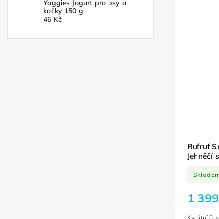
Yoggies Jogurt pro psy a
kočky 150 g
46 Kč
Rufruf S
Jehněčí 
kg
Sklade
1 399
Kvalitní če