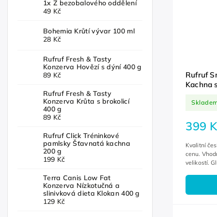
1x Z bezobalového oddělení
49 Kč
Bohemia Krůtí vývar 100 ml
28 Kč
Rufruf Fresh & Tasty
Konzerva Hovězí s dýní 400 g
Rufruf S
89 Kč
Kachna s
Rufruf Fresh & Tasty
kg
Konzerva Krůta s brokolicí
Sklade
400 g
89 Kč
399 K
Rufruf Click Tréninkové
pamlsky Šťavnatá kachna
Kvalitní če
200 g
cenu. Vhod
199 Kč
velikostí. G
Terra Canis Low Fat
Konzerva Nízkotučná a
slinivková dieta Klokan 400 g
129 Kč