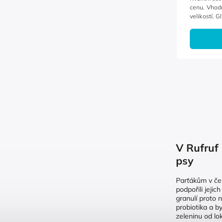
cenu. Vhod
velikostí. G
V Rufruf 
psy
Parťákům v čes
podpořili jeji
granulí proto n
probiotika a b
zeleninu od lo