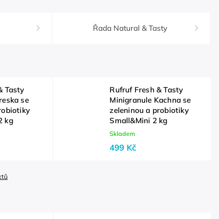
Řada Natural & Tasty
& Tasty
Rufruf Fresh & Tasty
reska se
Minigranule Kachna se
robiotiky
zeleninou a probiotiky
2 kg
Small&Mini 2 kg
Skladem
499 Kč
ktů