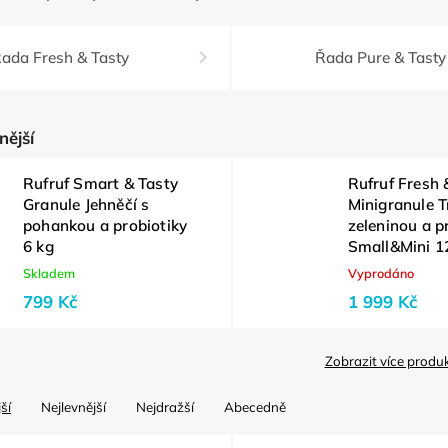
ada Fresh & Tasty
Řada Pure & Tasty
nější
Rufruf Smart & Tasty
Rufruf Fresh 
Granule Jehněčí s
Minigranule T
pohankou a probiotiky
zeleninou a p
6 kg
Small&Mini 1
Skladem
Vyprodáno
799 Kč
1 999 Kč
Zobrazit více produ
ší
Nejlevnější
Nejdražší
Abecedně