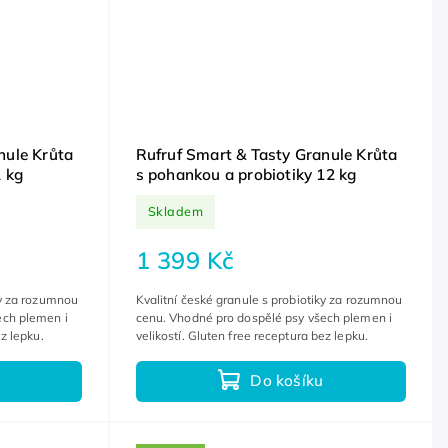
nule Krůta
Rufruf Smart & Tasty Granule Krůta
2 kg
s pohankou a probiotiky 12 kg
Skladem
1 399 Kč
ky za rozumnou
Kvalitní české granule s probiotiky za rozumnou
ech plemen i
cenu. Vhodné pro dospělé psy všech plemen i
ez lepku.
velikostí. Gluten free receptura bez lepku.
Do košíku