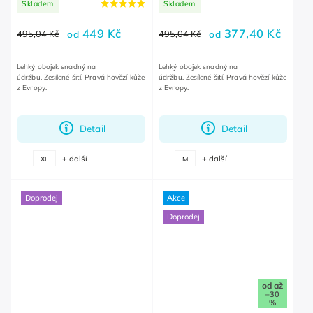
Skladem
Skladem
449 Kč
377,40 Kč
495,04 Kč
od
495,04 Kč
od
Lehký obojek snadný na
Lehký obojek snadný na
údržbu. Zesílené šití. Pravá hovězí kůže
údržbu. Zesílené šití. Pravá hovězí kůže
z Evropy.
z Evropy.
Detail
Detail
+ další
+ další
XL
M
Doprodej
Akce
Doprodej
od
až
–30
%