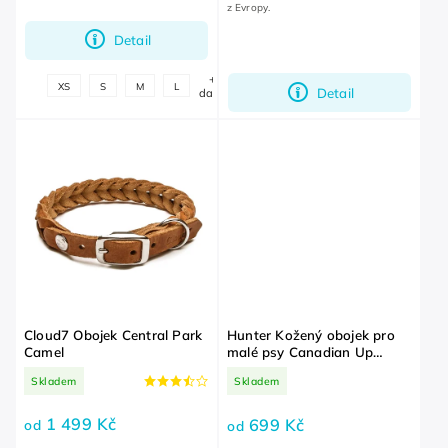
z Evropy.
Detail
+
XS
S
M
L
Detail
další
Cloud7 Obojek Central Park
Hunter Kožený obojek pro
Camel
malé psy Canadian Up
Cognac
Skladem
Skladem
1 499 Kč
699 Kč
od
od