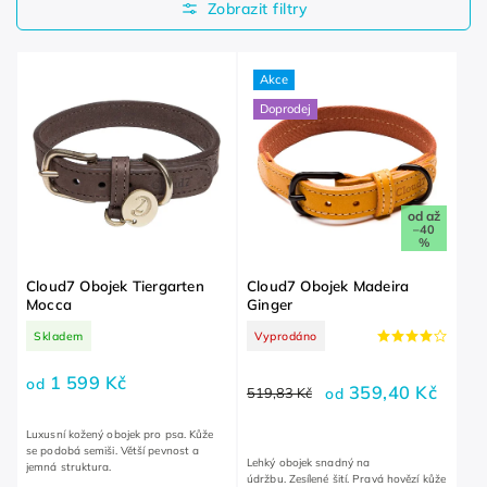
Nejdražší
Abecedně
Akce
Doprodej
od
až
–40
%
Cloud7 Obojek Tiergarten
Cloud7 Obojek Madeira
Mocca
Ginger
Skladem
Vyprodáno
1 599 Kč
od
359,40 Kč
519,83 Kč
od
Luxusní kožený obojek pro psa. Kůže
se podobá semiši. Větší pevnost a
Lehký obojek snadný na
jemná struktura.
údržbu. Zesílené šití. Pravá hovězí kůže