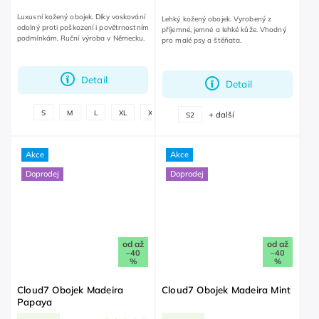
Luxusní kožený obojek. Díky voskování
Lehký kožený obojek. Vyrobený z
odolný proti poškození i povětrnostním
příjemné, jemné a lehké kůže. Vhodný
podmínkám. Ruční výroba v Německu.
pro malé psy a štěňata.
Detail
Detail
+
S
M
L
XL
XXL
+ další
S2
další
Akce
Akce
Doprodej
Doprodej
od
až
od
až
–40
–40
%
%
Cloud7 Obojek Madeira
Cloud7 Obojek Madeira Mint
Papaya