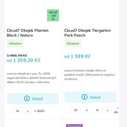
od
až
–30
%
Cloud7 Obojek Planten
Cloud7 Obojek Tiergarten
Black / Nature
Park Peach
Skladem
Skladem
1 486,78 Kč
1 599 Kč
od
1 259,30 Kč
od
Luxusní kožený obojek. Kůže se
Lanový obojek pro psy. Ze 100%
podobá semiši. Větší pevnost a jemná
veganské kůže s příměsí kaktusových
struktura.
vláken. Ruční výroba v německu.
Detail
Detail
+
XS
S
M
L
+ další
M
L
další
Doprodej