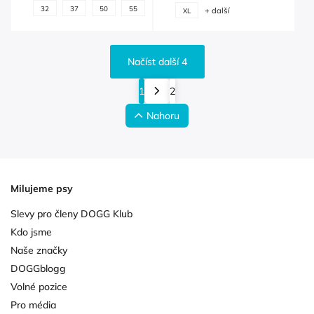
+
32
37
50
55
60
65
70
75
+ další
XL
další
Načíst další 4
1
2
Nahoru
Milujeme psy
Slevy pro členy DOGG Klub
Kdo jsme
Naše značky
DOGGblogg
Volné pozice
Pro média