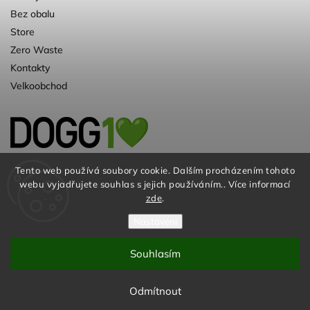
Bez obalu
Store
Zero Waste
Kontakty
Velkoobchod
Kvalitní a ♻️eko chovatelské potřeby pro
Tento web používá soubory cookie. Dalším procházením tohoto
webu vyjadřujete souhlas s jejich používáním.. Více informací
psy. Už 10 let
zde
.
Nastavení
Souhlasím
© DOGG.CZ s.r.o. 2026
Odmítnout
Vytvořil
Shoptet