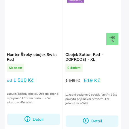
–60
%
Hunter Široký obojek Swiss
Obojek Sutton Red -
Red
DOPRODEJ - XL
Skladem
Skladem
1 510 Kč
619 Kč
od
1 549 Kč
Luxusní kožený obojek. Odolná, jemná
Luxusní designový obojek. Vnitřní část
a příjemná kůže na omak. Ruční
pokryta příjemným semišem. Lze
výroba v Německu.
jednoduše očistit.
Detail
Detail