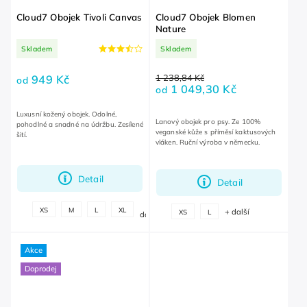
Cloud7 Obojek Tivoli Canvas
Cloud7 Obojek Blomen
Nature
Skladem
Skladem
1 238,84 Kč
949 Kč
od
1 049,30 Kč
od
Luxusní kožený obojek. Odolné,
Lanový obojek pro psy. Ze 100%
pohodlné a snadné na údržbu. Zesílené
veganské kůže s příměsí kaktusových
šití.
vláken. Ruční výroba v německu.
Detail
Detail
+
XS
M
L
XL
+ další
XS
L
další
Akce
Doprodej