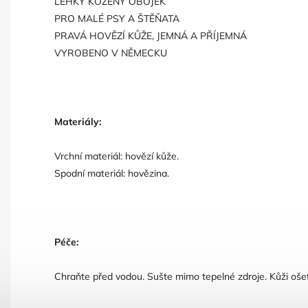
LEHKÝ KOŽENÝ OBOJEK
PRO MALÉ PSY A ŠTĚŇATA
PRAVÁ HOVĚZÍ KŮŽE, JEMNÁ A PŘÍJEMNÁ
VYROBENO V NĚMECKU
Materiály:
Vrchní materiál: hovězí kůže.
Spodní materiál: hovězina.
Péče:
Chraňte před vodou. Sušte mimo tepelné zdroje. Kůži ošet