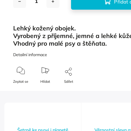
Přidat 
Lehký kožený obojek.
Vyrobený z příjemné, jemné a lehké kůž
Vhodný pro malé psy a štěňata.
Detailní informace
Zeptat se
Hlídat
Sdílet
Šetrně ke psovi i planetě
Věrnostní sleva 