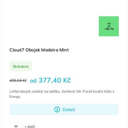
od
až
–40 %
Cloud7 Obojek Madeira Mint
Skladem
377,40 Kč
od
495,04 Kč
Lehký obojek snadný na údržbu. Zesílené šití. Pravá hovězí kůže z
Evropy.
Detail
M
+ další