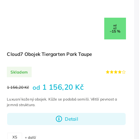
od
až
–15 %
Cloud7 Obojek Tiergarten Park Taupe
Skladem
1 156,20 Kč
od
1 156,20 Kč
Luxusní kožený obojek. Kůže se podobá semiši. Větší pevnost a
jemná struktura.
Detail
XS
+ další