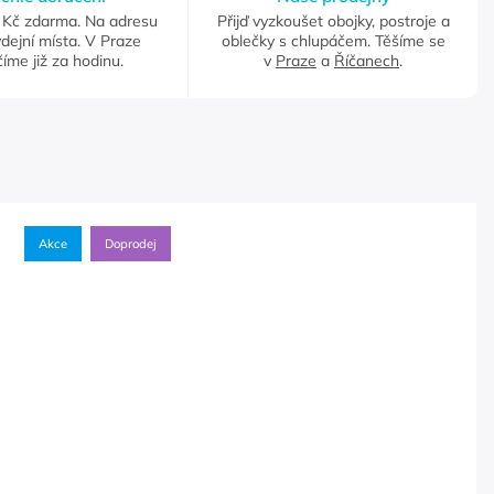
Kč zdarma. Na adresu
Přijď vyzkoušet obojky, postroje a
dejní místa. V Praze
oblečky s chlupáčem. Těšíme se
íme již za hodinu.
v
Praze
a
Říčanech
.
Akce
Doprodej