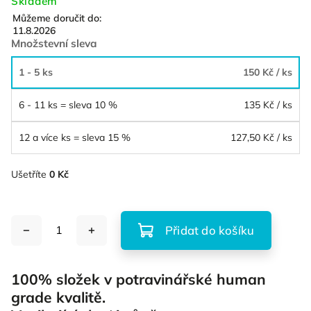
Skladem
Můžeme doručit do:
11.8.2026
Množstevní sleva
1 - 5 ks
150 Kč
/ ks
6 - 11 ks = sleva 10 %
135 Kč
/ ks
12 a více ks = sleva 15 %
127,50 Kč
/ ks
Ušetříte
0 Kč
Přidat do košíku
100% složek v potravinářské human
grade kvalitě.