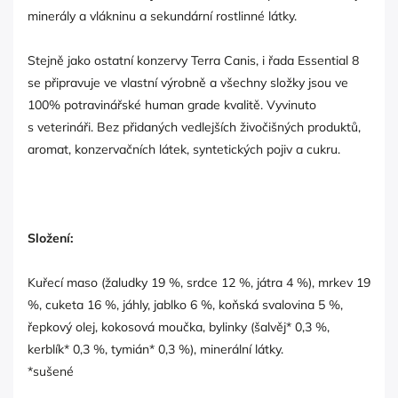
minerály a vlákninu a sekundární rostlinné látky.
Stejně jako ostatní konzervy Terra Canis, i řada Essential 8
se připravuje ve vlastní výrobně a všechny složky jsou ve
100% potravinářské human grade kvalitě. Vyvinuto
s veterináři. Bez přidaných vedlejších živočišných produktů,
aromat, konzervačních látek, syntetických pojiv a cukru.
Složení:
Kuřecí maso (žaludky 19 %, srdce 12 %, játra 4 %), mrkev 19
%, cuketa 16 %, jáhly, jablko 6 %, koňská svalovina 5 %,
řepkový olej, kokosová moučka, bylinky (šalvěj* 0,3 %,
kerblík* 0,3 %, tymián* 0,3 %), minerální látky.
*sušené