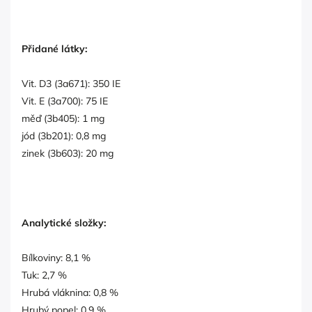
Přidané látky:
Vit. D3 (3a671): 350 IE
Vit. E (3a700): 75 IE
měď (3b405): 1 mg
jód (3b201): 0,8 mg
zinek (3b603): 20 mg
Analytické složky:
Bílkoviny: 8,1 %
Tuk: 2,7 %
Hrubá vláknina: 0,8 %
Hrubý popel: 0,9 %