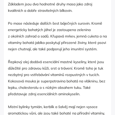
Základem jsou dva hodnotné druhy masa jako zdroj
kvalitních a dobře stravitelných bílkovin.
Po mase následuje dalších šest báječných surovin. Kromě
energeticky bohatých jáhel je zastoupena zelenina
z okolních zahrad a sadů. Křupavá mrkev, jemná cuketa a na
vitamíny bohatá jablka poskytují přirozené živiny, které psovi
nejen chutnají, ale také podporují jeho imunitní systém.
Řepkový olej dodává esenciální mastné kyseliny, které jsou
důležité pro zdravou kůži, srst a trávení. Kromě toho je tuk
nezbytný pro vstřebávání vitamínů rozpustných v tucích.
Kokosová mouka je superpotravina bohatá na vlákninu, bez
lepku, cholesterolu a s nízkým obsahem tuku. Také
představuje zdroj esenciálních aminokyselin.
Místní bylinky tymián, kerblík a šalvěj mají nejen vysoce
aromatickou vůni, ale jsou také bohaté na přírodní vitamíny,