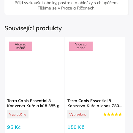
Přijď vyzkoušet obojky, postroje a oblečky s chlupáčem.
Těšíme se v
Praze
a
Říčanech
.
Související produkty
Více za
Více za
méně
méně
Terra Canis Essential 8
Terra Canis Essential 8
Konzerva Kuře a kůň 385 g
Konzerva Kuře a losos 780
g
Vyprodáno
Vyprodáno
95 Kč
150 Kč