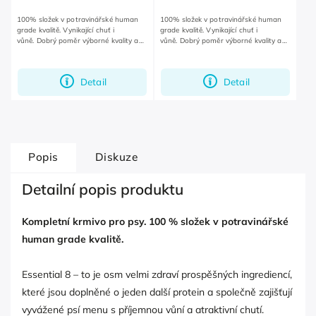
100% složek v potravinářské human
100% složek v potravinářské human
grade kvalitě. Vynikající chuť i
grade kvalitě. Vynikající chuť i
vůně. Dobrý poměr výborné kvality a
vůně. Dobrý poměr výborné kvality a
rozumné ceny.
rozumné ceny.
Detail
Detail
Popis
Diskuze
Detailní popis produktu
Kompletní krmivo pro psy. 100 % složek v potravinářské
human grade kvalitě.
Essential 8 – to je osm velmi zdraví prospěšných ingrediencí,
které jsou doplněné o jeden další protein a společně zajišťují
vyvážené psí menu s příjemnou vůní a atraktivní chutí.