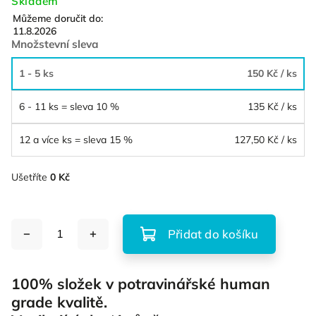
Skladem
Můžeme doručit do:
11.8.2026
Množstevní sleva
1 - 5 ks
150 Kč
/ ks
6 - 11 ks = sleva 10 %
135 Kč
/ ks
12 a více ks = sleva 15 %
127,50 Kč
/ ks
Ušetříte
0 Kč
Přidat do košíku
100% složek v potravinářské human
grade kvalitě.