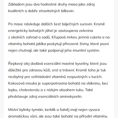
Základem jsou dva hodnotné druhy masa jako zdroj
kvalitních a dobře stravitelných bílkovin.
Po mase následuje dalších šest báječných surovin. Kromě
energeticky bohatých jáhel je zastoupena zelenina
z okolních zahrad a sadů. Křupavá mrkev, jemná cuketa a na
vitamíny bohatá jablka poskytují přirozené živiny, které psovi
nejen chutnají, ale také podporují jeho imunitní systém.
Řepkový olej dodává esenciální mastné kyseliny, které jsou
důležité pro zdravou kůži, srst a trávení. Kromě toho je tuk
nezbytný pro vstřebávání vitamínů rozpustných v tucích.
Kokosová mouka je superpotravina bohatá na vlákninu, bez
lepku, cholesterolu a s nízkým obsahem tuku. Také
představuje zdroj esenciálních aminokyselin.
Místní bylinky tymián, kerblík a šalvěj mají nejen vysoce
aromatickou vůni, ale jsou také bohaté na přírodní vitamíny,