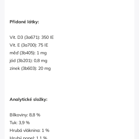
Přidané látky:
Vit. D3 (3a671): 350 IE
Vit. E (3a700): 75 IE
měď (3b405): 1 mg
jód (3b201): 0,8 mg
zinek (3b603): 20 mg
Analytické složky:
Bílkoviny: 8,8 %
Tuk: 3,9 %
Hrubá vláknina: 1 %
Hrubý popel: 1,1 %