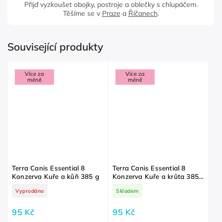
Přijď vyzkoušet obojky, postroje a oblečky s chlupáčem.
Těšíme se v
Praze
a
Říčanech
.
Související produkty
Více za
Více za
méně
méně
Terra Canis Essential 8
Terra Canis Essential 8
Konzerva Kuře a kůň 385 g
Konzerva Kuře a krůta 385
g
Vyprodáno
Skladem
95 Kč
95 Kč