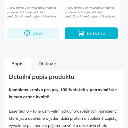
100% složek v potravinářské human
100% složek v potravinářské human
grade kvalitě. Vynikající chuť i
grade kvalitě. Vynikající chuť i
vůně. Dobrý poměr výborné kvality a
vůně. Dobrý poměr výborné kvality a
rozumné ceny.
rozumné ceny.
Detail
Do košíku
Popis
Diskuze
Detailní popis produktu
Kompletní krmivo pro psy. 100 % složek v potravinářské
human grade kvalitě.
Essential 8 – to je osm velmi zdraví prospěšných ingrediencí,
které jsou doplněné o jeden další protein a společně zajišťují
vyvážené psí menu s příjemnou vůní a atraktivní chutí.