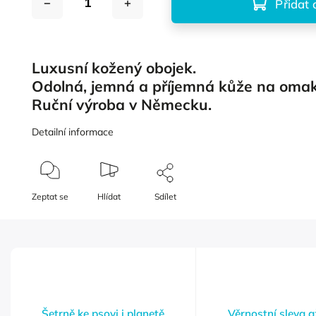
Přidat 
Luxusní kožený obojek.
Odolná, jemná a příjemná kůže na oma
Ruční výroba v Německu.
Detailní informace
Zeptat se
Hlídat
Sdílet
Šetrně ke psovi i planetě
Věrnostní sleva 