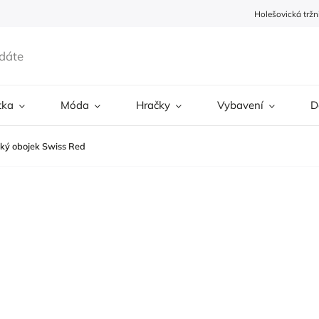
Holešovická tržn
tka
Móda
Hračky
Vybavení
D
oký obojek Swiss Red