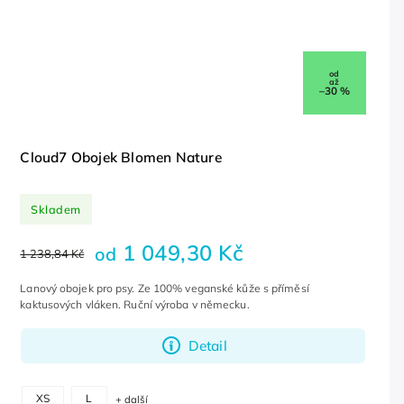
od
až
–30 %
Cloud7 Obojek Blomen Nature
Skladem
1 049,30 Kč
od
1 238,84 Kč
Lanový obojek pro psy. Ze 100% veganské kůže s příměsí
kaktusových vláken. Ruční výroba v německu.
Detail
XS
L
+ další