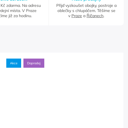
Kč zdarma. Na adresu
Přijď vyzkoušet obojky, postroje a
dejní místa. V Praze
oblečky s chlupáčem. Těšíme se
íme již za hodinu.
v
Praze
a
Říčanech
.
Akce
Doprodej