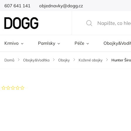
607 641 141
objednavky@dogg.cz
Krmivo
Pamlsky
Péče
Obojky&Vodí
Domů
/
Obojky&Vodítka
/
Obojky
/
Kožené obojky
/
Hunter Šir
Značka:
Hunter
Neohodnoceno