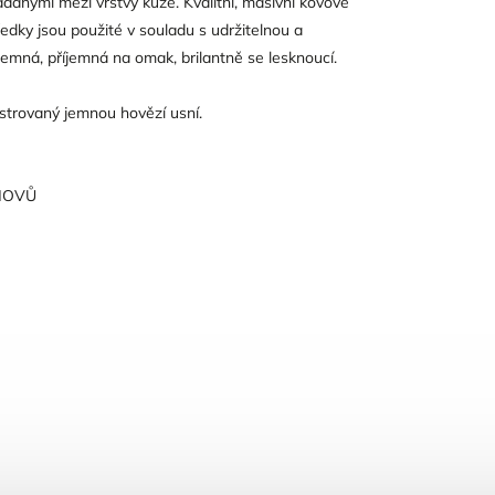
ádanými mezi vrstvy kůže. Kvalitní, masivní kovové
ředky jsou použité v souladu s udržitelnou a
jemná, příjemná na omak, brilantně se lesknoucí.
strovaný jemnou hovězí usní.
HOVŮ