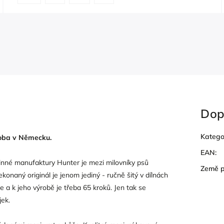
Dop
Katego
roba v Německu.
EAN
:
dinné manufaktury Hunter je mezi milovníky psů
Země 
konaný originál je jenom jediný - ručně šitý v dílnách
a k jeho výrobě je třeba 65 kroků. Jen tak se
jek.