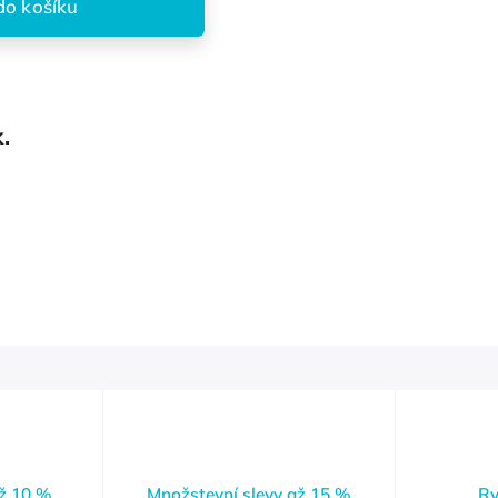
do košíku
k.
až 10 %
Množstevní slevy až 15 %
Ry