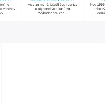
měníme
Více za méně. Ušetři čas i peníze
Nad 1999 
na všechny
a objednej více kusů za
nebo vý
ky.
zvýhodněnou cenu.
doruč