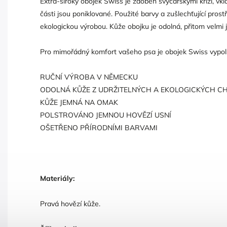
Extra-široký obojek Swiss je zdoben švýcarskými kříži, vkl
části jsou poniklované. Použité barvy a zušlechťující prost
ekologickou výrobou. Kůže obojku je odolná, přitom velmi 
Pro mimořádný komfort vašeho psa je obojek Swiss vypol
RUČNÍ VÝROBA V NĚMECKU
ODOLNÁ KŮŽE Z UDRŽITELNÝCH A EKOLOGICKÝCH C
KŮŽE JEMNÁ NA OMAK
POLSTROVÁNO JEMNOU HOVĚZÍ USNÍ
OŠETŘENO PŘÍRODNÍMI BARVAMI
Materiály:
Pravá hovězí kůže.