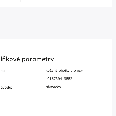
lňkové parametry
Kožené obojky pro psy
rie
:
4016739419552
Německo
původu
: