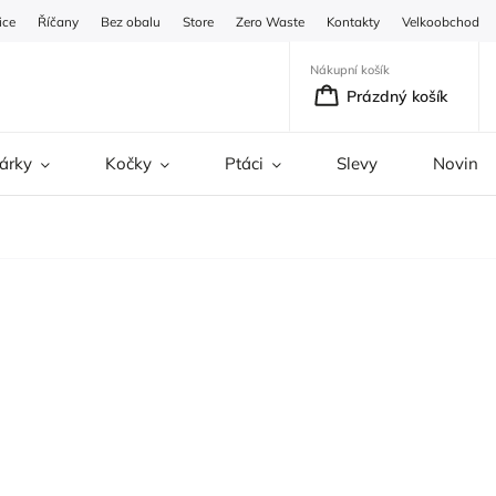
ice
Říčany
Bez obalu
Store
Zero Waste
Kontakty
Velkoobchod
Nákupní košík
Prázdný košík
árky
Kočky
Ptáci
Slevy
Novinky