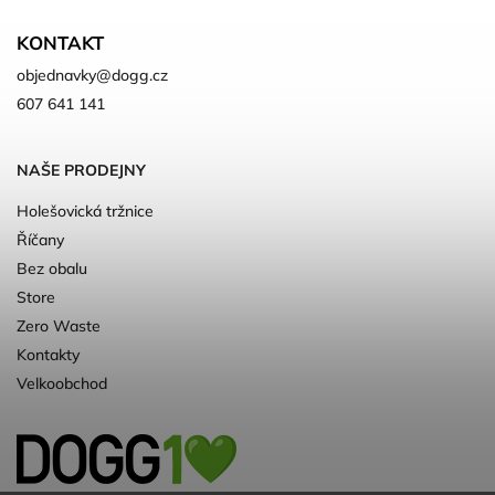
KONTAKT
objednavky
@
dogg.cz
607 641 141
NAŠE PRODEJNY
Holešovická tržnice
Říčany
Bez obalu
Store
Zero Waste
Kontakty
Velkoobchod