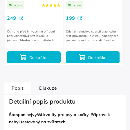
Skladem
Skladem
249 Kč
199 Kč
Ochrana před hmyzem na přírodní
Odstraní chuchvalce srsti a zanechá
bázi. Zanechává srst lesklou a
srst provoněnou a čistou. Vhodný pro
jemnou. Netestováno na zvířatech.
plemena s kudrnatou srstí. Snadno
smývatelný.
Do košíku
Do košíku
Popis
Diskuze
Detailní popis produktu
Šampon nejvyšší kvality pro psy a kočky. Přípravek
nebyl testovaný na zvířatech.