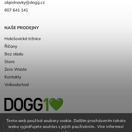
objednavky
@
dogg.cz
607 641 141
NAŠE PRODEJNY
Holešovická tržnice
Říčany
Bez obalu
Store
Zero Waste
Kontakty
Velkoobchod
Kvalitní a ♻️eko chovatelské potřeby pro
Tento web používá soubory cookie. Dalším procházením tohoto
webu vyjadřujete souhlas s jejich používáním.. Více informací
psy. Už 10 let