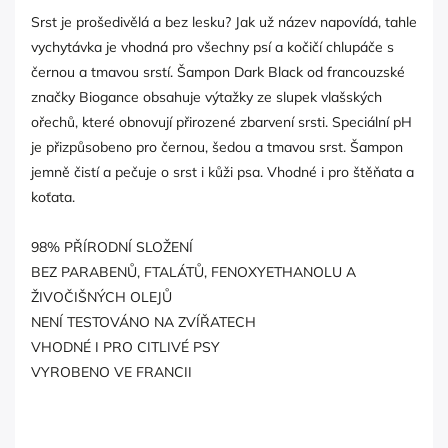
Srst je prošedivělá a bez lesku? Jak už název napovídá, tahle
vychytávka je vhodná pro všechny psí a kočičí chlupáče s
černou a tmavou srstí. Šampon Dark Black od francouzské
značky Biogance obsahuje výtažky ze slupek vlašských
ořechů, které obnovují přirozené zbarvení srsti. Speciální pH
je přizpůsobeno pro černou, šedou a tmavou srst. Šampon
jemně čistí a pečuje o srst i kůži psa. Vhodné i pro štěňata a
koťata.
98% PŘÍRODNÍ SLOŽENÍ
BEZ PARABENŮ, FTALÁTŮ, FENOXYETHANOLU A
ŽIVOČIŠNÝCH OLEJŮ
NENÍ TESTOVÁNO NA ZVÍŘATECH
VHODNÉ I PRO CITLIVÉ PSY
VYROBENO VE FRANCII