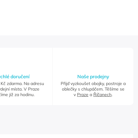
chlé doručení
Naše prodejny
Kč zdarma. Na adresu
Přijď vyzkoušet obojky, postroje a
dejní místa. V Praze
oblečky s chlupáčem. Těšíme se
íme již za hodinu.
v
Praze
a
Říčanech
.