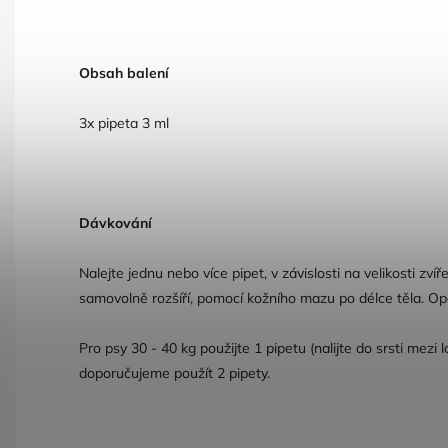
Obsah balení
3x pipeta 3 ml
Dávkování
Nalejte jednu nebo více pipet, v závislosti na velikosti zv
samovolně rozšíří, pomocí kožního mazu po délce těla. Op
Pro psy 30 - 40 kg použijte 1 pipetu (nalijte do srsti mezi
doporučujeme použít 2 pipety.