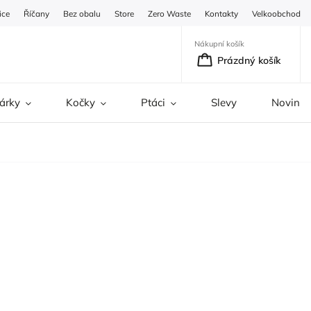
ice
Říčany
Bez obalu
Store
Zero Waste
Kontakty
Velkoobchod
Nákupní košík
Prázdný košík
árky
Kočky
Ptáci
Slevy
Novinky