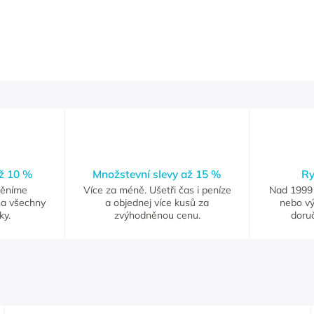
až 10 %
Množstevní slevy až 15 %
Ry
měníme
Více za méně. Ušetři čas i peníze
Nad 1999 
na všechny
a objednej více kusů za
nebo vý
ky.
zvýhodněnou cenu.
doruč