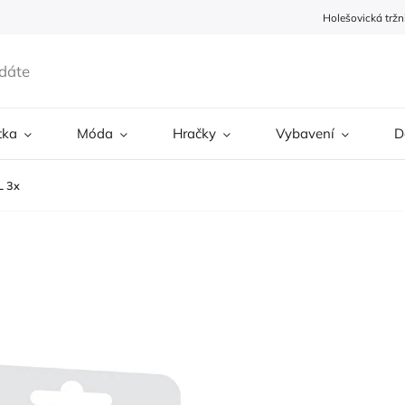
Holešovická tržn
tka
Móda
Hračky
Vybavení
D
L 3x