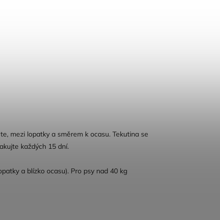
ířete, mezi lopatky a směrem k ocasu. Tekutina se
akujte každých 15 dní.
 lopatky a blízko ocasu). Pro psy nad 40 kg