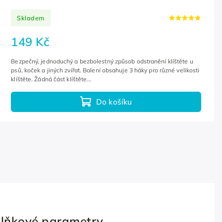
Skladem
149 Kč
Bezpečný, jednoduchý a bezbolestný způsob odstranění klíštěte u
psů, koček a jiných zvířat. Balení obsahuje 3 háky pro různé velikosti
klíštěte. Žádná část klíštěte...
Do košíku
lňkové parametry