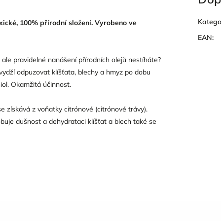
Katego
xické, 100% přírodní složení. Vyrobeno ve
EAN
:
 ale pravidelné nanášení přírodních olejů nestíháte?
 vydží odpuzovat klíšťata, blechy a hmyz po dobu
ol. Okamžitá účinnost.
se získává z voňatky citrónové (citrónové trávy).
buje dušnost a dehydrataci klíšťat a blech také se