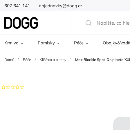
607 641 141
objednavky@dogg.cz
Krmivo
Pamlsky
Péče
Obojky&Vodí
Domů
/
Péče
/
Klíšťata a blechy
/
Max Biocide Spot-On pipeta XX
Značka:
Natural Best Products
Neohodnoceno