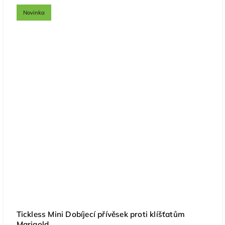
Novinka
Tickless Mini Dobíjecí přívěsek proti klíšťatům
Marigold