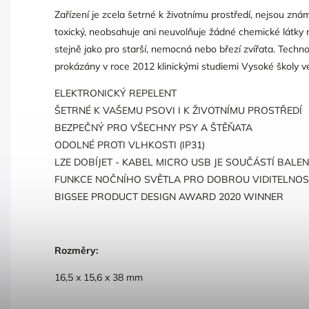
Zařízení je zcela šetrné k životnímu prostředí, nejsou zn
toxický, neobsahuje ani neuvolňuje žádné chemické látky
stejně jako pro starší, nemocná nebo březí zvířata. Techno
prokázány v roce 2012 klinickými studiemi Vysoké školy vet
ELEKTRONICKÝ REPELENT
ŠETRNÉ K VAŠEMU PSOVI I K ŽIVOTNÍMU PROSTŘEDÍ
BEZPEČNÝ PRO VŠECHNY PSY A ŠTĚŇATA
ODOLNÉ PROTI VLHKOSTI (IP31)
LZE DOBÍJET - KABEL MICRO USB JE SOUČÁSTÍ BALEN
FUNKCE NOČNÍHO SVĚTLA PRO DOBROU VIDITELNOS
BIGSEE PRODUCT DESIGN AWARD 2020 WINNER
Rozměry:
16,5 x 15,6 x 38 mm