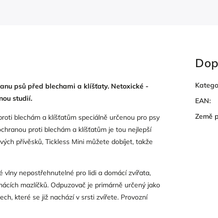
Dop
Katego
anu psů před blechami a klíšťaty. Netoxické -
ou studií.
EAN
:
Země 
 proti blechám a klíšťatům speciálně určenou pro psy
chranou proti blechám a klíšťatům je tou nejlepší
ových přívěsků, Tickless Mini můžete dobíjet, takže
é vlny nepostřehnutelné pro lidi a domácí zvířata,
domácích mazlíčků. Odpuzovač je primárně určený jako
ech, které se již nachází v srsti zvířete. Provozní