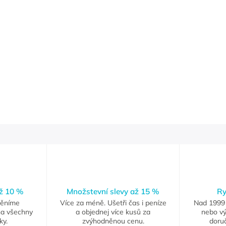
až 10 %
Množstevní slevy až 15 %
Ry
měníme
Více za méně. Ušetři čas i peníze
Nad 1999 
na všechny
a objednej více kusů za
nebo vý
ky.
zvýhodněnou cenu.
doruč