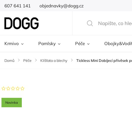
607 641 141
objednavky@dogg.cz
Krmivo
Pamlsky
Péče
Obojky&Vodí
Domů
/
Péče
/
Klíšťata a blechy
/
Tickless Mini Dobíjecí přívěsek 
Značka:
Tickless
Neohodnoceno
Novinka