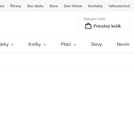
ice
Říčany
Bez obalu
Store
Zero Waste
Kontakty
Velkoobchod
Nákupní košík
Prázdný košík
árky
Kočky
Ptáci
Slevy
Novinky