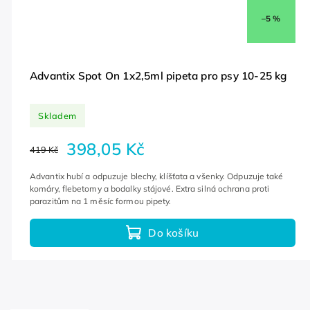
–5 %
Advantix Spot On 1x2,5ml pipeta pro psy 10-25 kg
Skladem
398,05 Kč
419 Kč
Advantix hubí a odpuzuje blechy, klíšťata a všenky. Odpuzuje také
komáry, flebetomy a bodalky stájové. Extra silná ochrana proti
parazitům na 1 měsíc formou pipety.
Do košíku