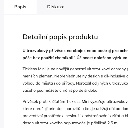
Popis
Diskuze
Detailní popis produktu
Ultrazvukový přívěsek na obojek nebo postroj pro ochr
péče bez použití chemikálií. Účinnost doložena výzkumn
Tickless Mini je nejnovější generací ultrazvukové ochrany
menších plemen. Nepřehlédnutelný design s all-inclusive o
volbou do města i do přírody. Narozdíl od jiných ultrazvuk
vašeho psa můžete chránit po delší dobu.
Přívěsek proti klíšťatům Tickless Mini vyzařuje ultrazvukov
které narušují orientaci parazitů a tím je udržují dál od 
preventivní prostředek, neslouží k odstraňování klíšťat a bl
dosah ultrazvukového odpuzovače je přibližně 2,5 m.