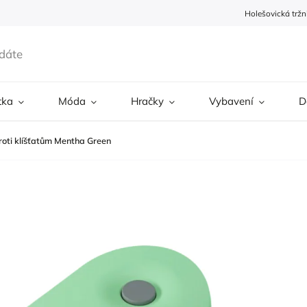
Holešovická tržn
tka
Móda
Hračky
Vybavení
D
proti klíšťatům Mentha Green