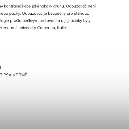
ámy kontraindikace jakéhokoliv druhu. Odpuzovač není
 nebo pachy. Odpuzovač je bezpečný pro štěňata,
logie prošla pečlivým testováním a její účinky byly
erinární, univerzity Camerino, Itálie.
Í
T PSA VE TMĚ