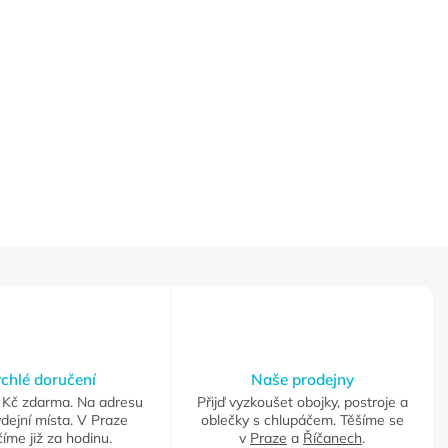
chlé doručení
Naše prodejny
Kč zdarma. Na adresu
Přijď vyzkoušet obojky, postroje a
dejní místa. V Praze
oblečky s chlupáčem. Těšíme se
íme již za hodinu.
v
Praze
a
Říčanech
.