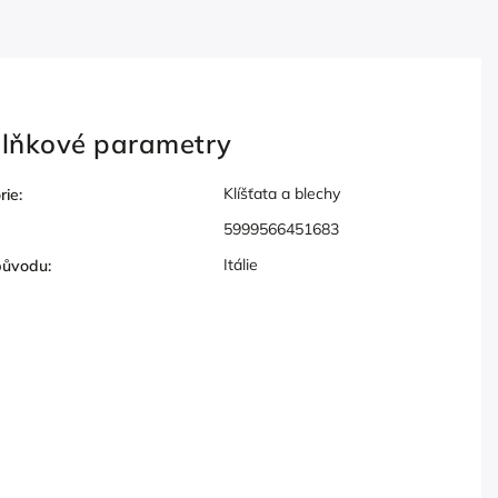
lňkové parametry
Klíšťata a blechy
rie
:
5999566451683
Itálie
původu
: