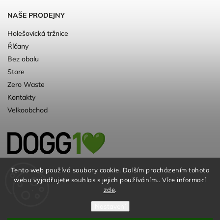
NAŠE PRODEJNY
Holešovická tržnice
Říčany
Bez obalu
Store
Zero Waste
Kontakty
Velkoobchod
Kvalitní a ♻️eko chovatelské potřeby pro
Tento web používá soubory cookie. Dalším procházením tohoto
webu vyjadřujete souhlas s jejich používáním.. Více informací
psy. Už 10 let
zde
.
Nastavení