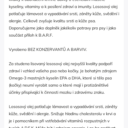
kyseliny, vitaminy a k posílení zdraví a imunity. Lososový olej
potlačuje lámavost a vypadávání srsti, záněty kůže, svědění i
alergie. Celkově zvyšuje kvalitu srsti a kůže psa.
Doporučujeme jako doplněk jakékoliv potravy pro psy i jako
součást příloh k B.A.R.F.
Vyrobeno BEZ KONZERVANTŮ A BARVIV.
Za studena lisovaný lososový olej nejvyšší kvality podpoří
zdraví i vzhled vašeho psa nebo kočky. Je bohatým zdrojem
Omega-3 mastných kyselin EPA a DHA, které si tělo psa
(kočky) neumí vyrobit samo a které mají i protizánětlivé
účinky přispívající k činnosti mozku i zdravému zraku.
Lososový olej potlačuje lámavost a vypadávání srsti, záněty
kůže, svědění i alergie. Snižuje hladinu cholesterolu v krvi a
je i pomocníkem při vstřebávání vitamínů rozpustných v