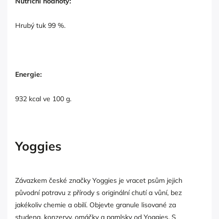
Nutriční hodnoty:
Hrubý tuk 99 %.
Energie:
932 kcal ve 100 g.
Yoggies
Závazkem české značky Yoggies je vracet psům jejich
původní potravu z přírody s originální chutí a vůní, bez
jakékoliv chemie a obilí. Objevte granule lisované za
studena, konzervy, omáčky a pamlsky od Yoggies. S