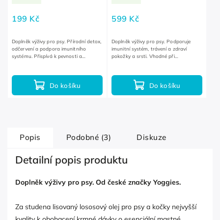
199 Kč
599 Kč
Doplněk výživy pro psy. Přírodní detox,
Doplněk výživy pro psy. Podporuje
odčervení a podpora imunitního
imunitní systém, trávení a zdraví
systému. Přispívá k pevnosti a
pokožky a srsti. Vhodné při
pružnosti cév, k léčbě kloubů a kostí.
nadměrném drbání a vykusování kůže
a tlapek.
Do košíku
Do košíku
Popis
Podobné (3)
Diskuze
Detailní popis produktu
Doplněk výživy pro psy. Od české značky Yoggies.
Za studena lisovaný lososový olej pro psy a kočky nejvyšší
kvality k obohacení krmné dávky o esenciální mastné