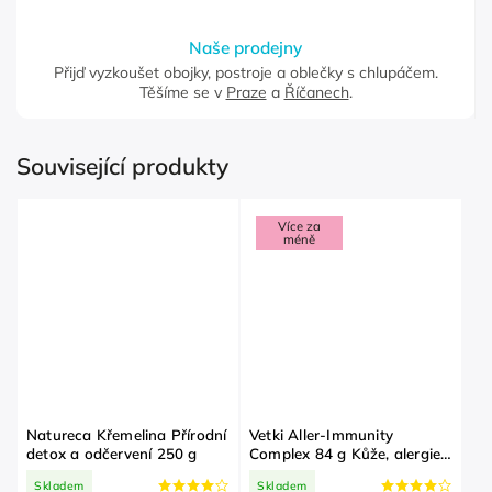
Naše prodejny
Přijď vyzkoušet obojky, postroje a oblečky s chlupáčem.
Těšíme se v
Praze
a
Říčanech
.
Související produkty
Více za
méně
Natureca Křemelina Přírodní
Vetki Aller-Immunity
detox a odčervení 250 g
Complex 84 g Kůže, alergie,
svědění, imunita, zažívání
Skladem
Skladem