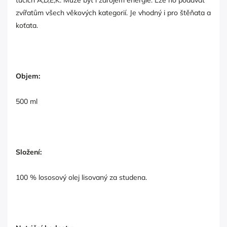
tucích A,D,E,K. Může být i zdrojem energie. Lze ho podávat
zvířatům všech věkových kategorií. Je vhodný i pro štěňata a
koťata.
Objem:
500 ml
Složení:
100 % lososový olej lisovaný za studena.