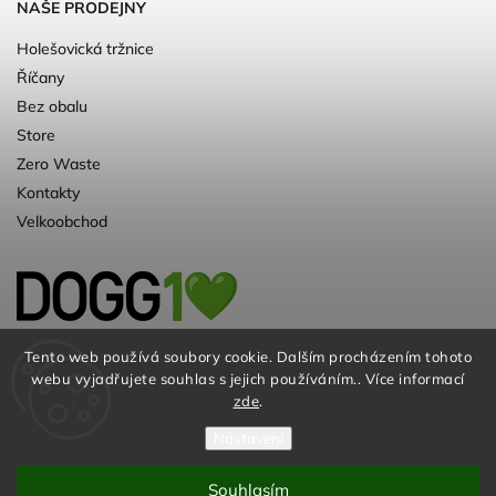
NAŠE PRODEJNY
Holešovická tržnice
Říčany
Bez obalu
Store
Zero Waste
Kontakty
Velkoobchod
Kvalitní a ♻️eko chovatelské potřeby pro
Tento web používá soubory cookie. Dalším procházením tohoto
webu vyjadřujete souhlas s jejich používáním.. Více informací
psy. Už 10 let
zde
.
Nastavení
Souhlasím