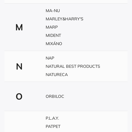
MA-NU
MARLEY&HARRY'S
M
MARP
MIDENT
MIXÁNO
NAP
N
NATURAL BEST PRODUCTS
NATURECA
O
ORBILOC
P.L.A.Y.
PATPET