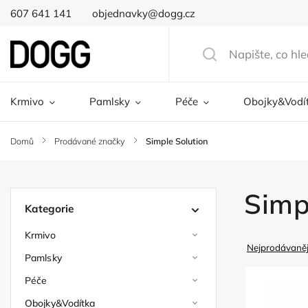
607 641 141
objednavky@dogg.cz
Krmivo
Pamlsky
Péče
Obojky&Vodí
Domů
/
Prodávané značky
/
Simple Solution
Simp
Kategorie
Krmivo
Nejprodávaněj
Pamlsky
Péče
Obojky&Vodítka