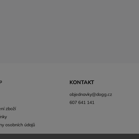
p
KONTAKT
objednavky
@
dogg.cz
607 641 141
ní zboží
nky
ny osobních údajů