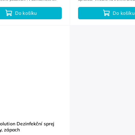
mi.
alternativní toaleta.
Do košíku
Do košíku
olution Dezinfekční sprej
y, zápach