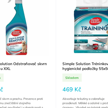
olution Odstraňovač skvrn
Simple Solution Tréninko
hu XXL
hygienické podložky 55x5
m
Skladem
č
469 Kč
 skvrn a prachu. Prevence proti
Absorbuje tekutiny a zabraňuje
u znečištění stejného
prosáknutí. Měkké a odolné s pro
ečné používání i v domácnosti s
úpravou. Vhodné na trénink aneb