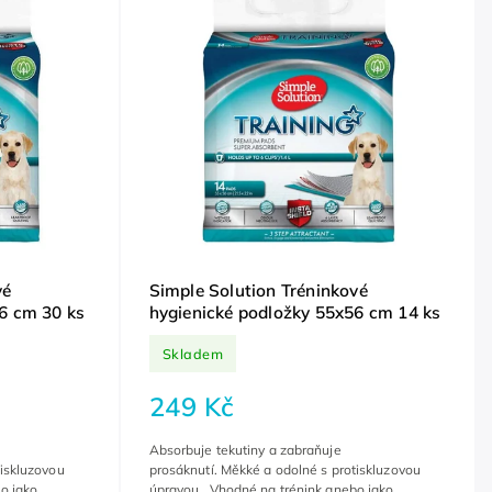
vé
Simple Solution Tréninkové
6 cm 30 ks
hygienické podložky 55x56 cm 14 ks
Skladem
249 Kč
Absorbuje tekutiny a zabraňuje
tiskluzovou
prosáknutí. Měkké a odolné s protiskluzovou
o jako
úpravou. Vhodné na trénink anebo jako