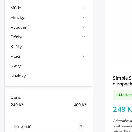
Móda
Hračky
Vybavení
Dárky
Kočky
Ptáci
Slevy
Novinky
Simple S
a zápac
Sklade
Cena
249
Kč
469
Kč
249 K
Odstraňovač
opakovaném
Na skladě
3
místa. Bezp