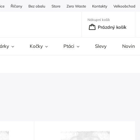
ice
Říčany
Bez obalu
Store
Zero Waste
Kontakty
Velkoobchod
Nákupní košík
Prázdný košík
árky
Kočky
Ptáci
Slevy
Novinky