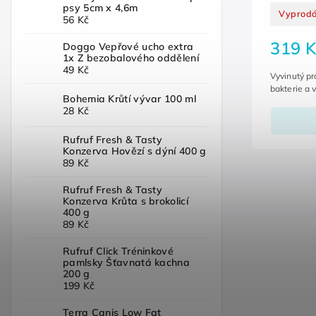
psy 5cm x 4,6m
Vyprod
56 Kč
319 K
Doggo Vepřové ucho extra
1x Z bezobalového oddělení
49 Kč
Vyvinutý pr
bakterie a v
Bohemia Krůtí vývar 100 ml
28 Kč
Rufruf Fresh & Tasty
Konzerva Hovězí s dýní 400 g
89 Kč
Rufruf Fresh & Tasty
Konzerva Krůta s brokolicí
400 g
89 Kč
Rufruf Click Tréninkové
pamlsky Šťavnatá kachna
200 g
199 Kč
Terra Canis Low Fat