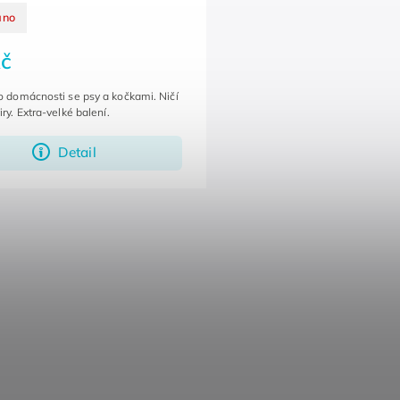
áno
č
o domácnosti se psy a kočkami. Ničí
iry. Extra-velké balení.
Detail