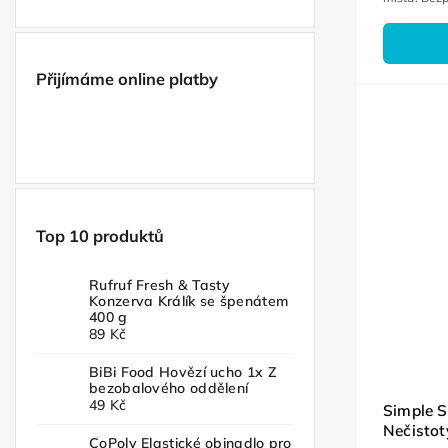
malými dět
Přijímáme online platby
Top 10 produktů
Rufruf Fresh & Tasty
Konzerva Králík se špenátem
400 g
89 Kč
BiBi Food Hovězí ucho 1x Z
bezobalového oddělení
49 Kč
Simple S
Nečistot
CoPoly Elastické obinadlo pro