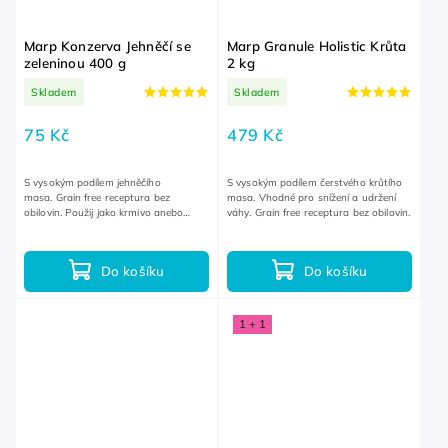
Marp Konzerva Jehněčí se
Marp Granule Holistic Krůta
zeleninou 400 g
2 kg
Skladem
Skladem
75 Kč
479 Kč
S vysokým podílem jehněčího
S vysokým podílem čerstvého krůtího
masa. Grain free receptura bez
masa. Vhodné pro snížení a udržení
obilovin. Použij jako krmivo anebo
váhy. Grain free receptura bez obilovin.
náplň do hračky.
Do košíku
Do košíku
1 + 1