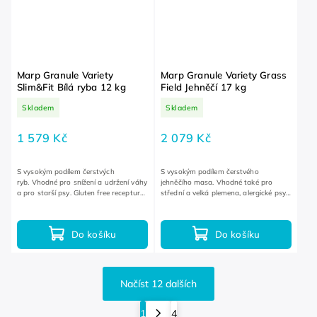
Marp Granule Variety
Marp Granule Variety Grass
Slim&Fit Bílá ryba 12 kg
Field Jehněčí 17 kg
Skladem
Skladem
1 579 Kč
2 079 Kč
S vysokým podílem čerstvých
S vysokým podílem čerstvého
ryb. Vhodné pro snížení a udržení váhy
jehněčího masa. Vhodné také pro
a pro starší psy. Gluten free receptura
střední a velká plemena, alergické psy
bez lepku.
a psy s citlivým zažíváním. Gluten free
receptura bez lepku.
Do košíku
Do košíku
Načíst 12 dalších
1
4