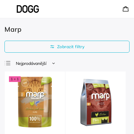
Marp
Nejprodávanější
Nejlevnější
1 + 1
Nejdražší
Abecedně