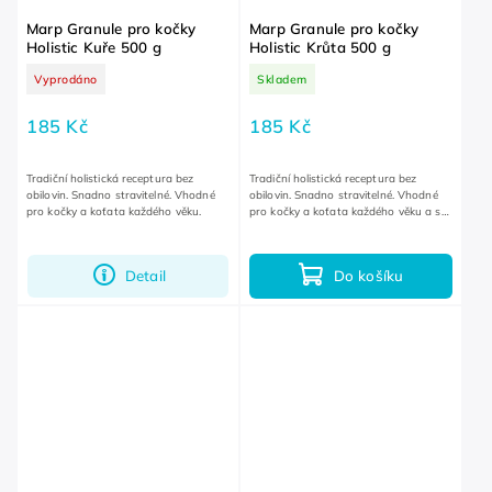
Marp Granule pro kočky
Marp Granule pro kočky
Holistic Kuře 500 g
Holistic Krůta 500 g
Vyprodáno
Skladem
185 Kč
185 Kč
Tradiční holistická receptura bez
Tradiční holistická receptura bez
obilovin. Snadno stravitelné. Vhodné
obilovin. Snadno stravitelné. Vhodné
pro kočky a koťata každého věku.
pro kočky a koťata každého věku a s
citlivým zažíváním.
Detail
Do košíku