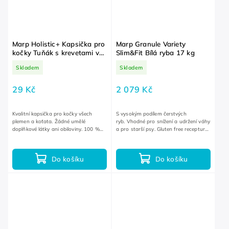
Marp Holistic+ Kapsička pro
Marp Granule Variety
kočky Tuňák s krevetami v
Slim&Fit Bílá ryba 17 kg
želé 55 g
Skladem
Skladem
29 Kč
2 079 Kč
Kvalitní kapsička pro kočky všech
S vysokým podílem čerstvých
plemen a koťata. Žádné umělé
ryb. Vhodné pro snížení a udržení váhy
doplňkové látky ani obiloviny. 100 %
a pro starší psy. Gluten free receptura
bílkovin ze živočišných zdrojů.
bez lepku.
Do košíku
Do košíku