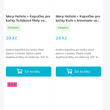
Marp Holistic+ Kapsička pro
Marp Holistic+ Kapsička pro
kočky Tuňákové filety ve
kočky Kuře s krevetami ve
vývaru 55 g
vývaru 55 g
Skladem
Skladem
29 Kč
29 Kč
Kvalitní kapsička pro kočky všech
Kvalitní kapsička pro kočky všech
plemen a koťata. Žádné umělé
plemen a koťata. Žádné umělé
doplňkové látky ani obiloviny. 100 %
doplňkové látky ani obiloviny. 100 %
bílkovin ze živočišných zdrojů.
bílkovin ze živočišných zdrojů.
Do košíku
Do košíku
1 + 1