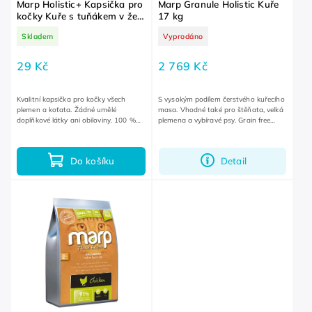
Marp Holistic+ Kapsička pro
Marp Granule Holistic Kuře
kočky Kuře s tuňákem v želé
17 kg
55 g
Skladem
Vyprodáno
29 Kč
2 769 Kč
Kvalitní kapsička pro kočky všech
S vysokým podílem čerstvého kuřecího
plemen a koťata. Žádné umělé
masa. Vhodné také pro štěňata, velká
doplňkové látky ani obiloviny. 100 %
plemena a vybíravé psy. Grain free
bílkovin ze živočišných zdrojů.
receptura bez obilovin.
Do košíku
Detail