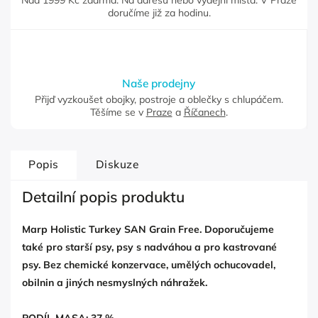
Nad 1999 Kč zdarma. Na adresu nebo výdejní místa. V Praze
doručíme již za hodinu.
Naše prodejny
Přijď vyzkoušet obojky, postroje a oblečky s chlupáčem.
Těšíme se v
Praze
a
Říčanech
.
Popis
Diskuze
Detailní popis produktu
Marp Holistic Turkey SAN Grain Free. Doporučujeme
také pro starší psy, psy s nadváhou a pro kastrované
psy. Bez chemické konzervace, umělých ochucovadel,
obilnin a jiných nesmyslných náhražek.