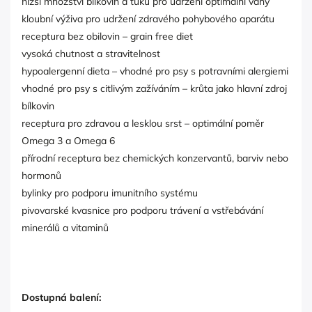
nižší množství bílkovin a tuků pro udržení optimální váhy
kloubní výživa pro udržení zdravého pohybového aparátu
receptura bez obilovin – grain free diet
vysoká chutnost a stravitelnost
hypoalergenní dieta – vhodné pro psy s potravními alergiemi
vhodné pro psy s citlivým zažíváním – krůta jako hlavní zdroj
bílkovin
receptura pro zdravou a lesklou srst – optimální poměr
Omega 3 a Omega 6
přírodní receptura bez chemických konzervantů, barviv nebo
hormonů
bylinky pro podporu imunitního systému
pivovarské kvasnice pro podporu trávení a vstřebávání
minerálů a vitaminů
Dostupná balení: