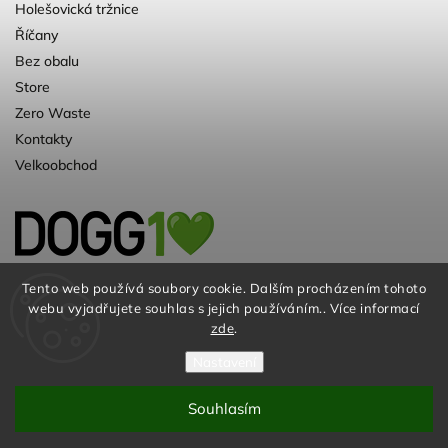
Holešovická tržnice
Říčany
Bez obalu
Store
Zero Waste
Kontakty
Velkoobchod
Kvalitní a ♻️eko chovatelské potřeby pro
Tento web používá soubory cookie. Dalším procházením tohoto
webu vyjadřujete souhlas s jejich používáním.. Více informací
psy. Už 10 let
zde
.
Nastavení
Souhlasím