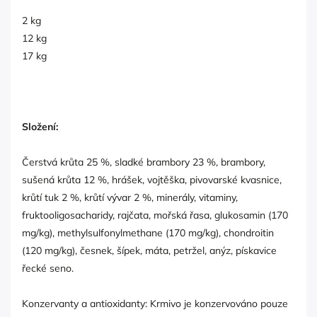
2 kg
12 kg
17 kg
Složení:
Čerstvá krůta 25 %, sladké brambory 23 %, brambory,
sušená krůta 12 %, hrášek, vojtěška, pivovarské kvasnice,
krůtí tuk 2 %, krůtí vývar 2 %, minerály, vitaminy,
fruktooligosacharidy, rajčata, mořská řasa, glukosamin (170
mg/kg), methylsulfonylmethane (170 mg/kg), chondroitin
(120 mg/kg), česnek, šípek, máta, petržel, anýz, pískavice
řecké seno.
Konzervanty a antioxidanty: Krmivo je konzervováno pouze