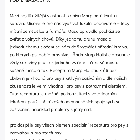
PODÍL MASA: 37 %
Mezi nejdůležitější vlastnosti krmiva Marp patří kvalita
surovin. Klíčové je pro nás využívat lokální dodavatele – tedy
místní zemědělce a farmáře. Maso zpravidla pochází ze
zvířat z volných chovů. Díky jednomu druhu masa a
jednoduchému složení se nám daří vytvářet přírodní krmiva,
po kterých psi dobře prospívají. Řada Marp Holistic obsahuje
vždy suroviny pouze z jednoho zvířete – čerstvé maso,
sušené maso a tuk. Receptura Marp Holistic krůtí bez
obilovin je vhodná pro psy s citlivým zažíváním a dle našich
zkušeností je velmi vhodná i pro psy s potravními alergiemi.
Tuto recepturu je možné, po konzultaci s veterinárním
lékařem, použít při různých onemocněních spojených se
zažíváním, například problémy s játry atd.
pro dospělé psy všech plemen speciální receptura pro psy s
nadváhou a pro starší psy