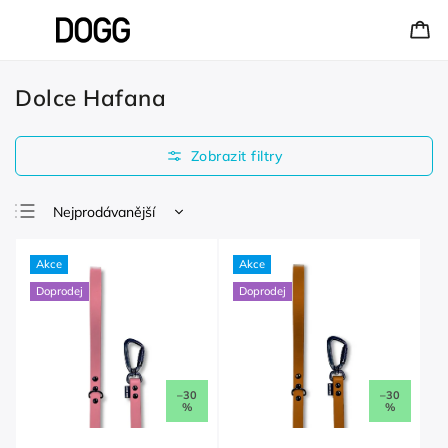
Dolce Hafana
Nejprodávanější
Nejlevnější
Akce
Akce
Nejdražší
Doprodej
Doprodej
Abecedně
–30
–30
%
%