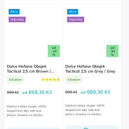
Akce
Akce
Doprodej
Doprodej
od
od
–30
–30
%
%
Dolce Hafana Obojek
Dolce Hafana Obojek
Tactical 2,5 cm Brown /
Tactical 2,5 cm Grey / Grey
Brown
Skladem
Skladem
699,30 Kč
699,30 Kč
999 Kč
od
999 Kč
od
Odolný a lehký obojek. 100%
Odolný a lehký obojek. 100%
bezpečnost díky safe lock
bezpečnost díky safe lock
přezce. Snadný na údržbu.
přezce. Snadný na údržbu.