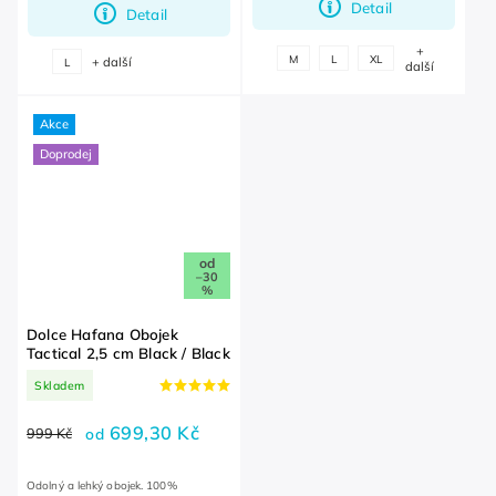
Detail
Detail
+
M
L
XL
+ další
L
další
Akce
Doprodej
od
–30
%
Dolce Hafana Obojek
Tactical 2,5 cm Black / Black
Skladem
699,30 Kč
999 Kč
od
Odolný a lehký obojek. 100%