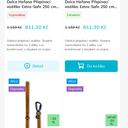
Dolce Hafana Přepínací
Dolce Hafana Přepínací
vodítko Extra-Safe 250 cm
vodítko Extra-Safe 250 cm
Pastel Pink
Brown
Vyprodáno
Skladem
811,30 Kč
811,30 Kč
1 159 Kč
1 159 Kč
Odolné přepínací vodítko. Snadno
Odolné přepínací vodítko. Snadno
nastavitelné na 3 délky. Lze
nastavitelné na 3 délky. Lze
kombinovat s obojkem ze stejné
kombinovat s obojkem ze stejné
kolekce.
kolekce.
Detail
Do košíku
Akce
Akce
Doprodej
Doprodej
od
až
–30
–30
%
%