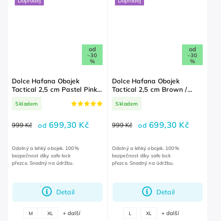
Doprodej
Doprodej
od
od
–30
–30
%
%
Dolce Hafana Obojek
Dolce Hafana Obojek
Tactical 2,5 cm Pastel Pink /
Tactical 2,5 cm Brown /
Pastel Pink
Pastel Pink
Skladem
Skladem
699,30 Kč
699,30 Kč
999 Kč
od
999 Kč
od
Odolný a lehký obojek. 100%
Odolný a lehký obojek. 100%
bezpečnost díky safe lock
bezpečnost díky safe lock
přezce. Snadný na údržbu.
přezce. Snadný na údržbu.
Detail
Detail
+ další
+ další
M
XL
L
XL