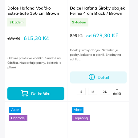
Dolce Hafana Vodítko
Dolce Hafana Široký obojek
Extra-Safe 150 cm Brown
Fernie 4 cm Black / Brown
Skladem
Skladem
629,30 Kč
899 Kč
od
615,30 Kč
879 Kč
Odolný široký obojek. Nezadržuje
pachy, bakterie a plísně. Snadný na
Odolné praktické vodítko. Snadné na
údržbu.
údržbu. Nezadržuje pachy, bakterie a
plísně.
Detail
+
S
M
XL
Do košíku
další
Akce
Akce
Doprodej
Doprodej