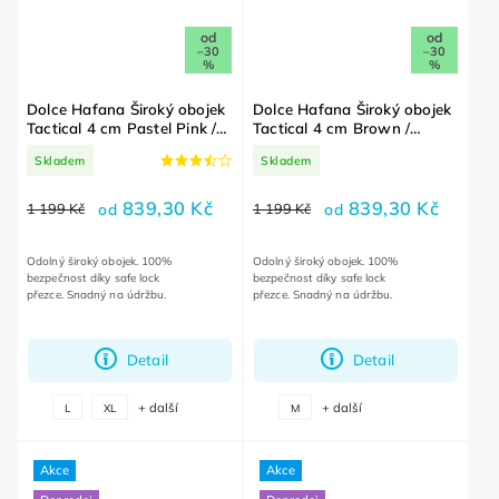
od
od
–30
–30
%
%
Dolce Hafana Široký obojek
Dolce Hafana Široký obojek
Tactical 4 cm Pastel Pink /
Tactical 4 cm Brown /
Pastel Pink
Brown
Skladem
Skladem
839,30 Kč
839,30 Kč
1 199 Kč
od
1 199 Kč
od
Odolný široký obojek. 100%
Odolný široký obojek. 100%
bezpečnost díky safe lock
bezpečnost díky safe lock
přezce. Snadný na údržbu.
přezce. Snadný na údržbu.
Detail
Detail
+ další
+ další
L
XL
M
Akce
Akce