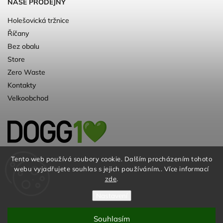
NAŠE PRODEJNY
Holešovická tržnice
Říčany
Bez obalu
Store
Zero Waste
Kontakty
Velkoobchod
Kvalitní a ♻️eko chovatelské potřeby pro
Tento web používá soubory cookie. Dalším procházením tohoto
webu vyjadřujete souhlas s jejich používáním.. Více informací
psy. Už 10 let
zde
.
Nastavení
Souhlasím