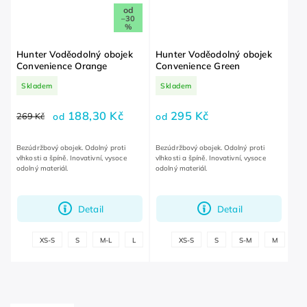
od
–30
%
Hunter Voděodolný obojek
Hunter Voděodolný obojek
Convenience Orange
Convenience Green
Skladem
Skladem
188,30 Kč
295 Kč
269 Kč
od
od
Bezúdržbový obojek. Odolný proti
Bezúdržbový obojek. Odolný proti
vlhkosti a špíně. Inovativní, vysoce
vlhkosti a špíně. Inovativní, vysoce
odolný materiál.
odolný materiál.
Detail
Detail
+
XS-S
S
M-L
L
L-XL
XS-S
S
S-M
M
M-
další