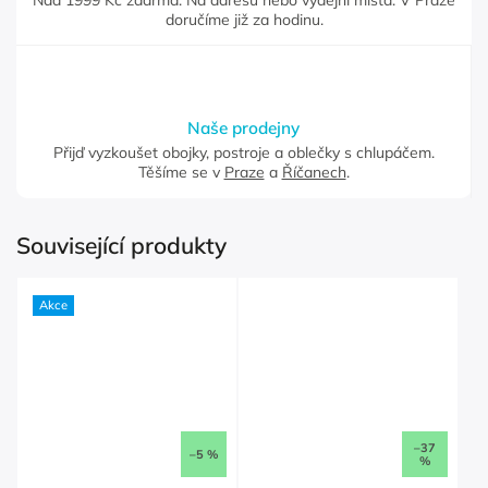
Nad 1999 Kč zdarma. Na adresu nebo výdejní místa. V Praze
doručíme již za hodinu.
Naše prodejny
Přijď vyzkoušet obojky, postroje a oblečky s chlupáčem.
Těšíme se v
Praze
a
Říčanech
.
Související produkty
Akce
–37
–5 %
%