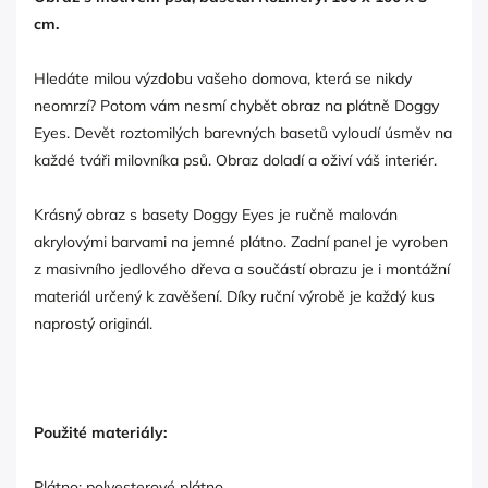
cm.
Hledáte milou výzdobu vašeho domova, která se nikdy
neomrzí? Potom vám nesmí chybět obraz na plátně Doggy
Eyes. Devět roztomilých barevných basetů vyloudí úsměv na
každé tváři milovníka psů. Obraz doladí a oživí váš interiér.
Krásný obraz s basety Doggy Eyes je ručně malován
akrylovými barvami na jemné plátno. Zadní panel je vyroben
z masivního jedlového dřeva a součástí obrazu je i montážní
materiál určený k zavěšení. Díky ruční výrobě je každý kus
naprostý originál.
Použité materiály:
Plátno: polyesterové plátno