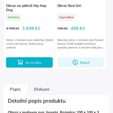
Obraz na plátně Hip Hop
Obraz Bad Girl
Dog
Skladem
Vyprodáno
3 609 Kč
499 Kč
3 799 Kč
799 Kč
Obraz s motivem psa, buldočka. Doladí
Skleněný obraz s motivem Jack Russell
a oživí váš interiér. Každý kus je
teriéra. Potěší každého příznivce
unikátní.
veselého plemene. K dostání také jako
varianta Bad Dog.
Do košíku
Detail
Popis
Diskuze
Detailní popis produktu
Obraz s motivem psa, baseta. Rozměry: 100 x 100 x 3