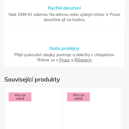
Rychlé doručení
Nad 1999 Kč zdarma. Na adresu nebo výdejní místa. V Praze
doručíme již za hodinu.
Naše prodejny
Přijď vyzkoušet obojky, postroje a oblečky s chlupáčem.
Těšíme se v
Praze
a
Říčanech
.
Související produkty
Více za
Více za
méně
méně