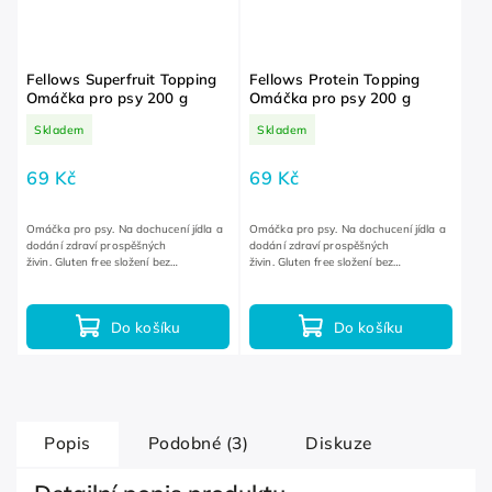
Fellows Superfruit Topping
Fellows Protein Topping
Omáčka pro psy 200 g
Omáčka pro psy 200 g
Skladem
Skladem
69 Kč
69 Kč
Omáčka pro psy. Na dochucení jídla a
Omáčka pro psy. Na dochucení jídla a
dodání zdraví prospěšných
dodání zdraví prospěšných
živin. Gluten free složení bez
živin. Gluten free složení bez
lepku. Také pro citlivé a alergické psy.
lepku. Také pro citlivé a alergické psy.
Do košíku
Do košíku
Popis
Podobné (3)
Diskuze