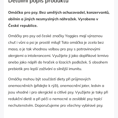
Detailní popis produktu
Omáčka pro psy. Bez umělých ochucovadel, konzervantů,
obilnin a jiných nesmyslných náhražek. Vyrobeno v
České republice.
Omáčky pro psy od české značky Yoggies mají výraznou
chuť i vůni a psi je prostě milují! Tato omáčka je zcela bez
masa, a je tak vhodnou volbou pro psy s potravinovými
alergiemi a intolerancemi. Využijete ji jako doplňkové krmivo
anebo jako náplň do hraček a lízacích podložek. S obsahem
prebiotik pro lepší zažívání a silnější imunitu.
Omáčky mohou být součástí diety při průjmových
onemocněních (přidejte k rýži), onemocnění jater, ledvin a
jsou vhodné i pro alergické a citlivé psy. Využijete je taky při
redukční dietě a při péči o nemocné a zesláblé psy trpící
nechutenstvím. Doporučujeme pro všechny vybíravé psy.