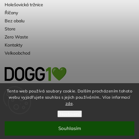
Holešovická tržnice
Říčany
Bez obalu
Store
Zero Waste
Kontakty
Velkoobchod
Kvalitní a ♻️eko chovatelské potřeby pro
Tento web používá soubory cookie. Dalším procházením tohoto
webu vyjadřujete souhlas s jejich používáním.. Více informací
psy. Už 10 let
zde
.
Nastavení
Souhlasím