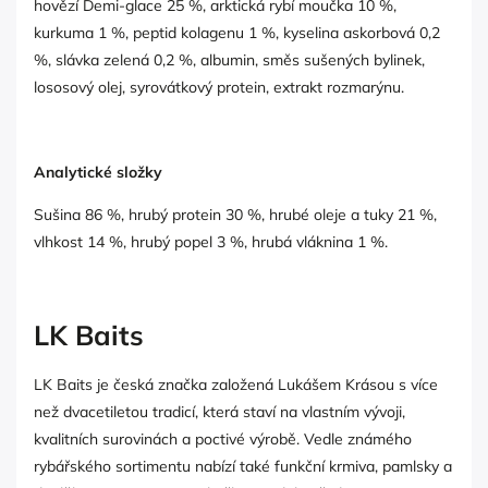
hovězí Demi-glace 25 %, arktická rybí moučka 10 %,
kurkuma 1 %, peptid kolagenu 1 %, kyselina askorbová 0,2
%, slávka zelená 0,2 %, albumin, směs sušených bylinek,
lososový olej, syrovátkový protein, extrakt rozmarýnu.
Analytické složky
Sušina 86 %, hrubý protein 30 %, hrubé oleje a tuky 21 %,
vlhkost 14 %, hrubý popel 3 %, hrubá vláknina 1 %.
LK Baits
LK Baits je česká značka založená Lukášem Krásou s více
než dvacetiletou tradicí, která staví na vlastním vývoji,
kvalitních surovinách a poctivé výrobě. Vedle známého
rybářského sortimentu nabízí také funkční krmiva, pamlsky a