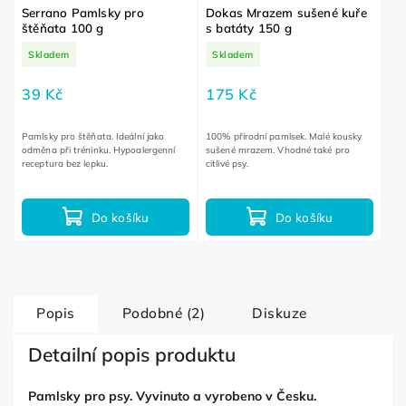
Serrano Pamlsky pro
Dokas Mrazem sušené kuře
štěňata 100 g
s batáty 150 g
Skladem
Skladem
39 Kč
175 Kč
Pamlsky pro štěňata. Ideální jako
100% přírodní pamlsek. Malé kousky
odměna při tréninku. Hypoalergenní
sušené mrazem. Vhodné také pro
receptura bez lepku.
citlivé psy.
Do košíku
Do košíku
Popis
Podobné (2)
Diskuze
Detailní popis produktu
Pamlsky pro psy. Vyvinuto a vyrobeno v Česku.