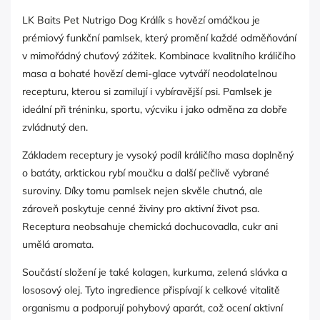
LK Baits Pet Nutrigo Dog Králík s hovězí omáčkou je
prémiový funkční pamlsek, který promění každé odměňování
v mimořádný chuťový zážitek. Kombinace kvalitního králičího
masa a bohaté hovězí demi-glace vytváří neodolatelnou
recepturu, kterou si zamilují i vybíravější psi. Pamlsek je
ideální při tréninku, sportu, výcviku i jako odměna za dobře
zvládnutý den.
Základem receptury je vysoký podíl králičího masa doplněný
o batáty, arktickou rybí moučku a další pečlivě vybrané
suroviny. Díky tomu pamlsek nejen skvěle chutná, ale
zároveň poskytuje cenné živiny pro aktivní život psa.
Receptura neobsahuje chemická dochucovadla, cukr ani
umělá aromata.
Součástí složení je také kolagen, kurkuma, zelená slávka a
lososový olej. Tyto ingredience přispívají k celkové vitalitě
organismu a podporují pohybový aparát, což ocení aktivní