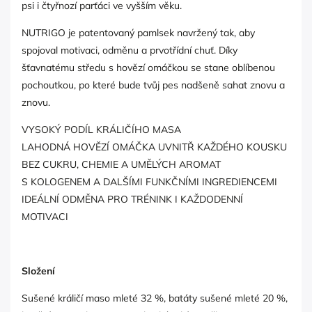
psi i čtyřnozí parťáci ve vyšším věku.
NUTRIGO je patentovaný pamlsek navržený tak, aby
spojoval motivaci, odměnu a prvotřídní chuť. Díky
šťavnatému středu s hovězí omáčkou se stane oblíbenou
pochoutkou, po které bude tvůj pes nadšeně sahat znovu a
znovu.
VYSOKÝ PODÍL KRÁLIČÍHO MASA
LAHODNÁ HOVĚZÍ OMÁČKA UVNITŘ KAŽDÉHO KOUSKU
BEZ CUKRU, CHEMIE A UMĚLÝCH AROMAT
S KOLOGENEM A DALŠÍMI FUNKČNÍMI INGREDIENCEMI
IDEÁLNÍ ODMĚNA PRO TRÉNINK I KAŽDODENNÍ
MOTIVACI
Složení
Sušené králičí maso mleté 32 %, batáty sušené mleté 20 %,