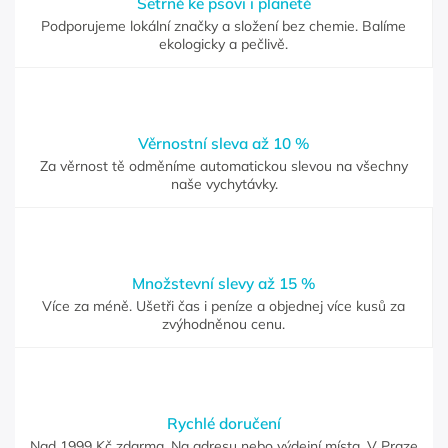
Šetrně ke psovi i planetě
Podporujeme lokální značky a složení bez chemie. Balíme
ekologicky a pečlivě.
Věrnostní sleva až 10 %
Za věrnost tě odměníme automatickou slevou na všechny
naše vychytávky.
Množstevní slevy až 15 %
Více za méně. Ušetři čas i peníze a objednej více kusů za
zvýhodněnou cenu.
Rychlé doručení
Nad 1999 Kč zdarma. Na adresu nebo výdejní místa. V Praze