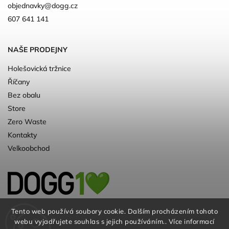
objednavky
@
dogg.cz
607 641 141
NAŠE PRODEJNY
Holešovická tržnice
Říčany
Bez obalu
Store
Zero Waste
Kontakty
Velkoobchod
Kvalitní a ♻️eko chovatelské potřeby pro
Tento web používá soubory cookie. Dalším procházením tohoto
webu vyjadřujete souhlas s jejich používáním.. Více informací
psy. Už 10 let