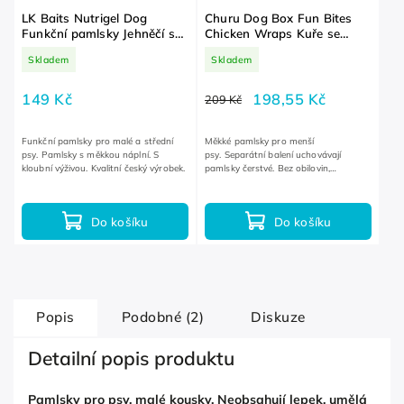
LK Baits Nutrigel Dog
Churu Dog Box Fun Bites
Funkční pamlsky Jehněčí s
Chicken Wraps Kuře se
kloubní výživou a probiotiky
sýrem 8x12 g
Skladem
Skladem
S-M 150 g
149 Kč
198,55 Kč
209 Kč
Funkční pamlsky pro malé a střední
Měkké pamlsky pro menší
psy. Pamlsky s měkkou náplní. S
psy. Separátní balení uchovávají
kloubní výživou. Kvalitní český výrobek.
pamlsky čerstvé. Bez obilovin,
konzervantů a umělých barviv.
Do košíku
Do košíku
Popis
Podobné (2)
Diskuze
Detailní popis produktu
Pamlsky pro psy, malé kousky. Neobsahují lepek, umělá