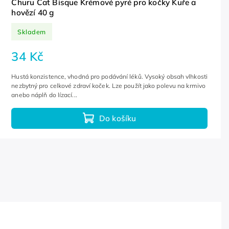
Churu Cat Bisque Krémové pyré pro kočky Kuře a
hovězí 40 g
Skladem
34 Kč
Hustá konzistence, vhodná pro podávání léků. Vysoký obsah vlhkosti
nezbytný pro celkové zdraví koček. Lze použít jako polevu na krmivo
anebo náplň do lízací...
Do košíku