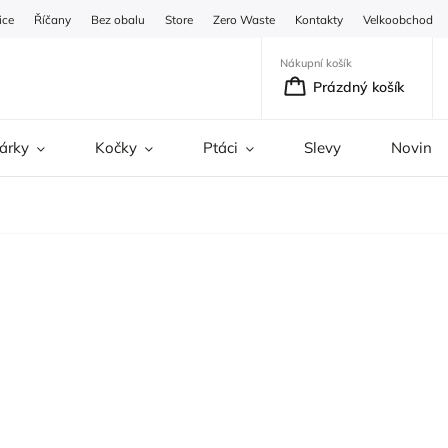
ice
Říčany
Bez obalu
Store
Zero Waste
Kontakty
Velkoobchod
Nákupní košík
Prázdný košík
árky
Kočky
Ptáci
Slevy
Novinky