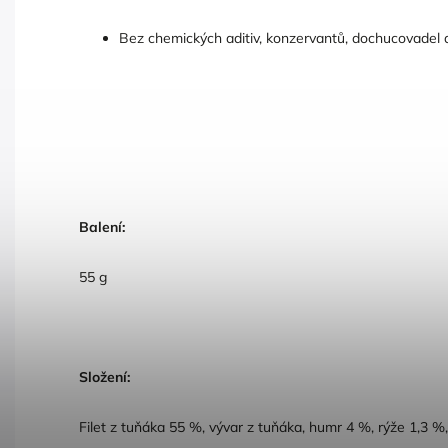
Bez chemických aditiv, konzervantů, dochucovadel a
Balení:
55 g
Složení:
Filet z tuňáka 55 %, vývar z tuňáka, humr 4 %, rýže 1,3 %,