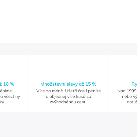
až 10 %
Množstevní slevy až 15 %
Ry
měníme
Více za méně. Ušetři čas i peníze
Nad 1999 
na všechny
a objednej více kusů za
nebo vý
ky.
zvýhodněnou cenu.
doruč