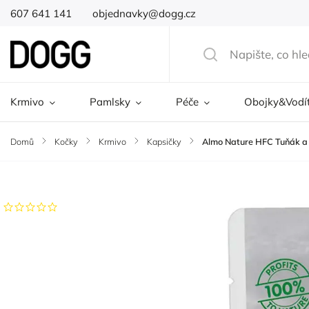
607 641 141
objednavky@dogg.cz
Krmivo
Pamlsky
Péče
Obojky&Vodí
Domů
/
Kočky
/
Krmivo
/
Kapsičky
/
Almo Nature HFC Tuňák a 
Značka:
Almo Nature
Neohodnoceno