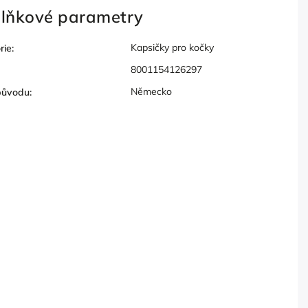
lňkové parametry
Kapsičky pro kočky
rie
:
8001154126297
Německo
původu
: