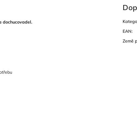
Dop
Katego
a dochucovadel.
EAN
:
Země 
otřebu