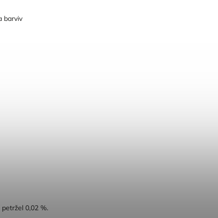
 barviv
 petržel 0,02 %.