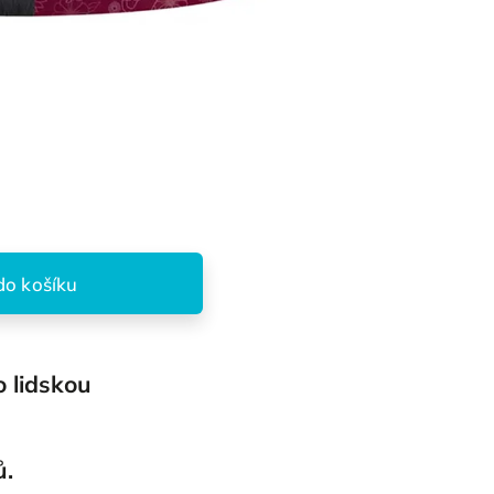
do košíku
 lidskou
ů.