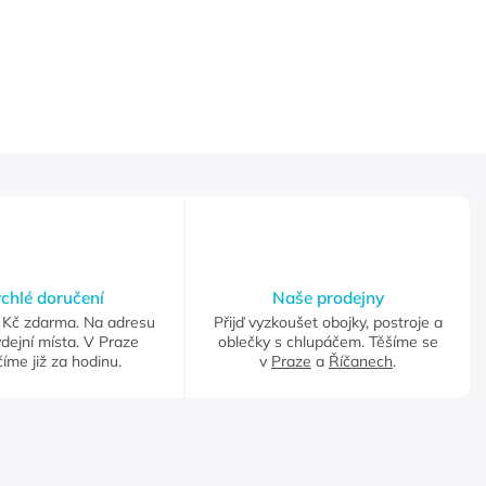
chlé doručení
Naše prodejny
Kč zdarma. Na adresu
Přijď vyzkoušet obojky, postroje a
dejní místa. V Praze
oblečky s chlupáčem. Těšíme se
íme již za hodinu.
v
Praze
a
Říčanech
.