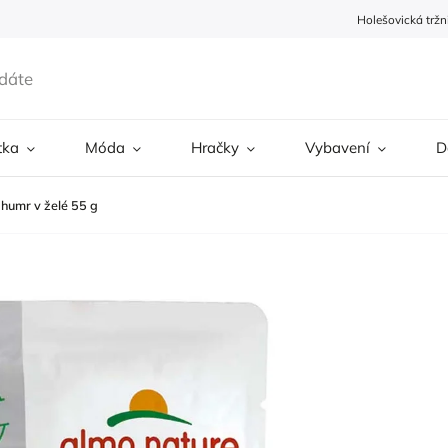
Holešovická tržn
tka
Móda
Hračky
Vybavení
D
humr v želé 55 g