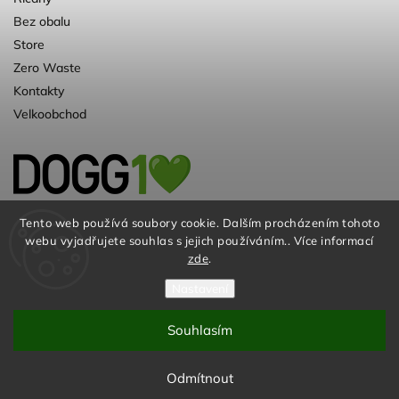
Bez obalu
Store
Zero Waste
Kontakty
Velkoobchod
Kvalitní a ♻️eko chovatelské potřeby pro
Tento web používá soubory cookie. Dalším procházením tohoto
webu vyjadřujete souhlas s jejich používáním.. Více informací
psy. Už 10 let
zde
.
Nastavení
Souhlasím
© DOGG.CZ s.r.o. 2026
Odmítnout
Vytvořil
Shoptet