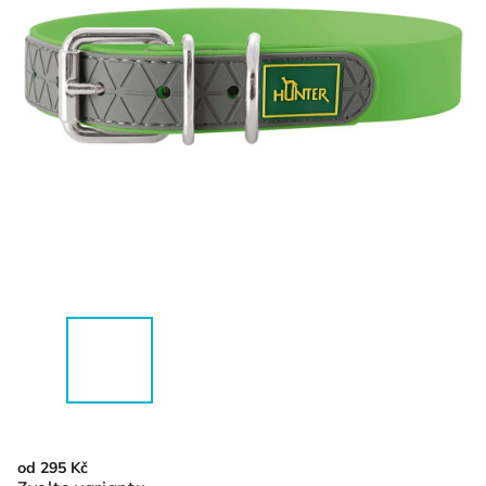
od
295 Kč