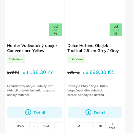
od
od
–30
–30
%
%
Hunter Voděodolný obojek
Dolce Hafana Obojek
Convenience Yellow
Tactical 2,5 cm Grey / Grey
Skladem
Skladem
188,30 Kč
699,30 Kč
269 Kč
od
999 Kč
od
Bezúdržbový obojek. Odolný proti
Odolný a lehký obojek. 100%
vlhkosti a špíně. Inovativní, vysoce
bezpečnost díky safe lock
odolný materiál.
přezce. Snadný na údržbu.
Detail
Detail
+
+
XS-S
S
S-M
L
L-XL
M
L
XL
další
další