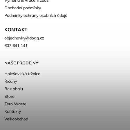
Výměna & Vrácení zboží
Obchodní podmínky
Podmínky ochrany osobních údajů
KONTAKT
objednavky
@
dogg.cz
607 641 141
NAŠE PRODEJNY
Holešovická tržnice
Říčany
Bez obalu
Store
Zero Waste
Kontakty
Velkoobchod