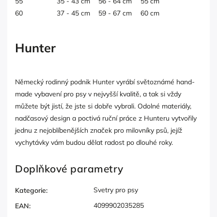
55
35 - 43 cm
56 - 64 cm
55 cm
60
37 - 45 cm
59 - 67 cm
60 cm
Hunter
Německý rodinný podnik Hunter vyrábí světoznámé hand-
made vybavení pro psy v nejvyšší kvalitě, a tak si vždy
můžete být jistí, že jste si dobře vybrali. Odolné materiály,
nadčasový design a poctivá ruční práce z Hunteru vytvořily
jednu z nejoblíbenějších značek pro milovníky psů, jejíž
vychytávky vám budou dělat radost po dlouhé roky.
Doplňkové parametry
Svetry pro psy
Kategorie
:
4099902035285
EAN
: