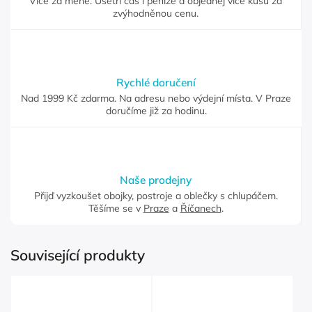
Více za méně. Ušetři čas i peníze a objednej více kusů za
zvýhodněnou cenu.
Rychlé doručení
Nad 1999 Kč zdarma. Na adresu nebo výdejní místa. V Praze
doručíme již za hodinu.
Naše prodejny
Přijď vyzkoušet obojky, postroje a oblečky s chlupáčem.
Těšíme se v
Praze
a
Říčanech
.
Související produkty