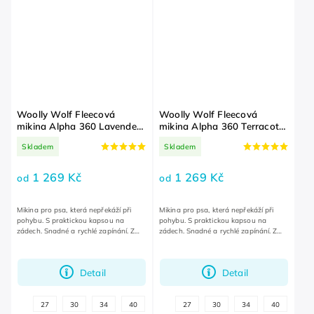
Woolly Wolf Fleecová
Woolly Wolf Fleecová
mikina Alpha 360 Lavender
mikina Alpha 360 Terracotta
Mix
Mix
Skladem
Skladem
1 269 Kč
1 269 Kč
od
od
Mikina pro psa, která nepřekáží při
Mikina pro psa, která nepřekáží při
pohybu. S praktickou kapsou na
pohybu. S praktickou kapsou na
zádech. Snadné a rychlé zapínání. Z
zádech. Snadné a rychlé zapínání. Z
odolného recyklovaného polyesteru.
odolného recyklovaného polyesteru.
Detail
Detail
+
27
30
34
40
45
27
65
30
70
34
40
57
další