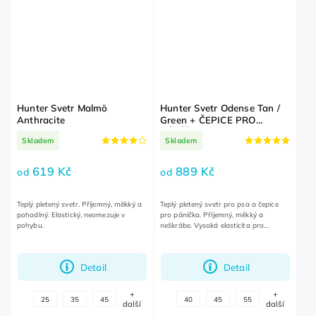
Hunter Svetr Malmö
Hunter Svetr Odense Tan /
Anthracite
Green + ČEPICE PRO
PÁNÍČKA
Skladem
Skladem
619 Kč
889 Kč
od
od
Teplý pletený svetr. Příjemný, měkký a
Teplý pletený svetr pro psa a čepice
pohodlný. Elastický, neomezuje v
pro páníčka. Příjemný, měkký a
pohybu.
neškrábe. Vysoká elasticita pro
optimální volnost pohybu.
Detail
Detail
+
+
25
35
45
40
45
55
další
další