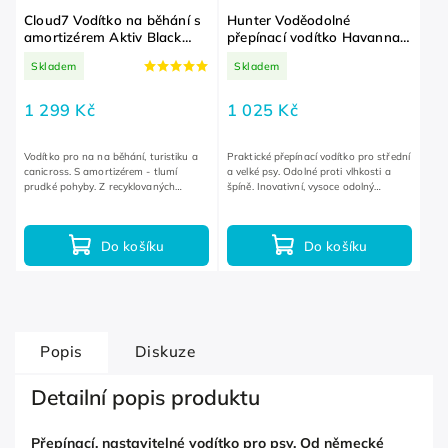
Cloud7 Vodítko na běhání s
Hunter Voděodolné
amortizérem Aktiv Black
přepínací vodítko Havanna
250 cm 2,5 cm
Taupe / Blue 200 cm 2 cm
Skladem
Skladem
1 299 Kč
1 025 Kč
Vodítko pro na na běhání, turistiku a
Praktické přepínací vodítko pro střední
canicross. S amortizérem - tlumí
a velké psy. Odolné proti vlhkosti a
prudké pohyby. Z recyklovaných
špíně. Inovativní, vysoce odolný
materiálů. Snadná údržba.
materiál.
Do košíku
Do košíku
Popis
Diskuze
Detailní popis produktu
Přepínací, nastavitelné vodítko pro psy. Od německé