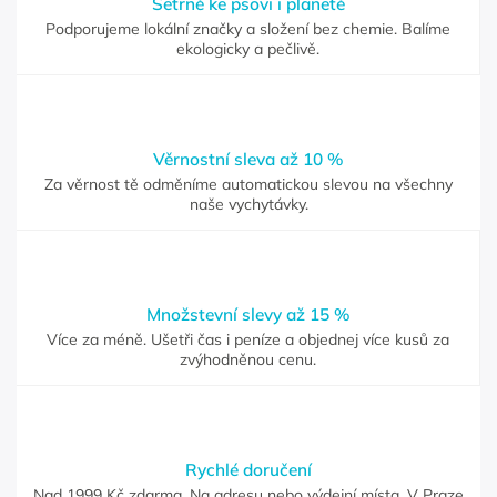
Šetrně ke psovi i planetě
Podporujeme lokální značky a složení bez chemie. Balíme
ekologicky a pečlivě.
Věrnostní sleva až 10 %
Za věrnost tě odměníme automatickou slevou na všechny
naše vychytávky.
Množstevní slevy až 15 %
Více za méně. Ušetři čas i peníze a objednej více kusů za
zvýhodněnou cenu.
Rychlé doručení
Nad 1999 Kč zdarma. Na adresu nebo výdejní místa. V Praze