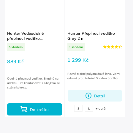
Hunter Voděodolné
Hunter Přepínací vodítko
přepínací vodítko
Grey 2 m
Convenience Green 200 cm
Skladem
Skladem
2 cm
1 299 Kč
889 Kč
Pevné a silné polyamidové lano. Velmi
odolné proti tahání. Snadná údržba.
Odolné přepínací vodítko. Snadné na
údržbu. Lze kombinovat s obojkem ze
stejné kolekce.
Detail
+ další
S
L
Do košíku