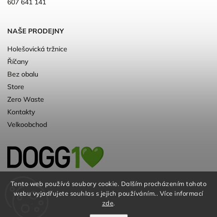
607 641 141
NAŠE PRODEJNY
Holešovická tržnice
Říčany
Bez obalu
Store
Zero Waste
Kontakty
Velkoobchod
Kvalitní a ♻️eko chovatelské potřeby pro
Tento web používá soubory cookie. Dalším procházením tohoto
webu vyjadřujete souhlas s jejich používáním.. Více informací
psy. Už 10 let
zde
.