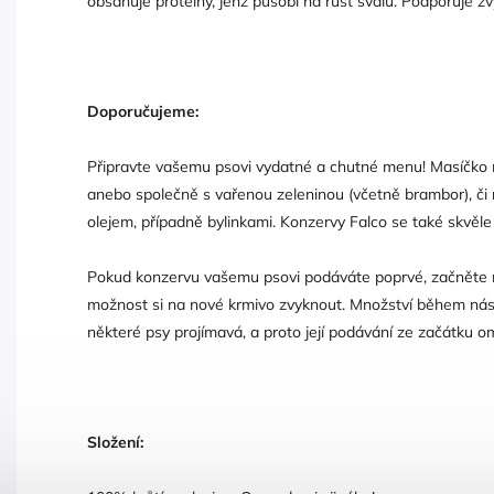
obsahuje proteiny, jenž působí na růst svalů. Podporuje žvýk
Doporučujeme:
Připravte vašemu psovi vydatné a chutné menu! Masíčko
anebo společně s vařenou zeleninou (včetně brambor), či 
olejem, případně bylinkami. Konzervy Falco se také skvěle 
Pokud konzervu vašemu psovi podáváte poprvé, začněte 
možnost si na nové krmivo zvyknout. Množství během násl
některé psy projímavá, a proto její podávání ze začátku o
Složení: