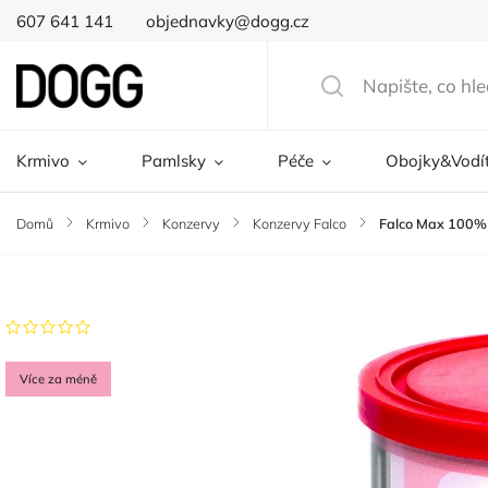
607 641 141
objednavky@dogg.cz
Krmivo
Pamlsky
Péče
Obojky&Vodí
Domů
/
Krmivo
/
Konzervy
/
Konzervy Falco
/
Falco Max 100% 
Značka:
Sokol Falco
Neohodnoceno
Více za méně