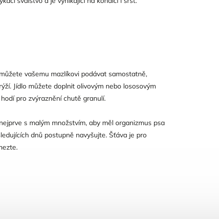
ací svalstvo a je vynikající na kondici i srst.
 můžete vašemu mazlíkovi podávat samostatně,
rýží. Jídlo můžete doplnit olivovým nebo lososovým
hodí pro zvýraznění chutě granulí.
nejprve s malým množstvím, aby měl organizmus psa
edujících dnů postupně navyšujte. Šťáva je pro
mezte.