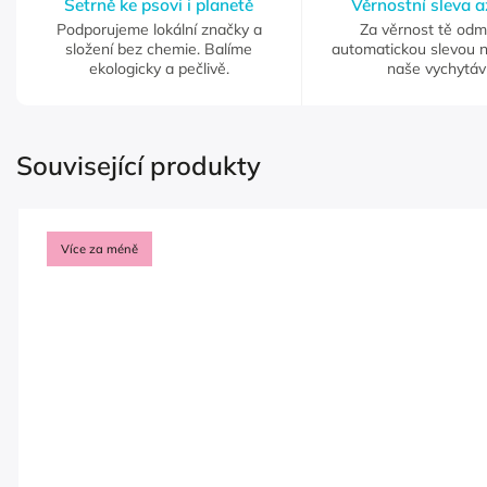
Šetrně ke psovi i planetě
Věrnostní sleva 
Podporujeme lokální značky a
Za věrnost tě od
složení bez chemie. Balíme
automatickou slevou 
ekologicky a pečlivě.
naše vychytáv
Související produkty
Více za méně