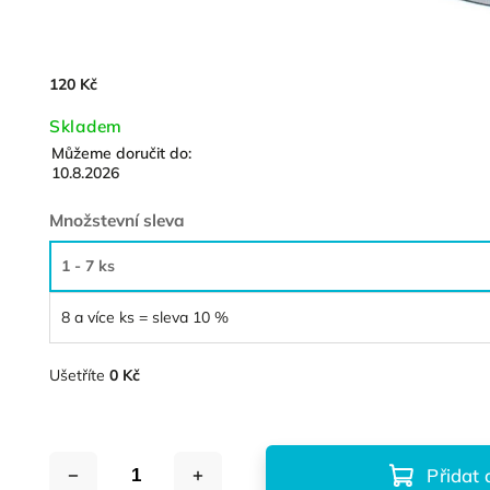
120 Kč
Skladem
Můžeme doručit do:
10.8.2026
Množstevní sleva
1 - 7 ks
8 a více ks = sleva 10 %
Ušetříte
0 Kč
Přidat 