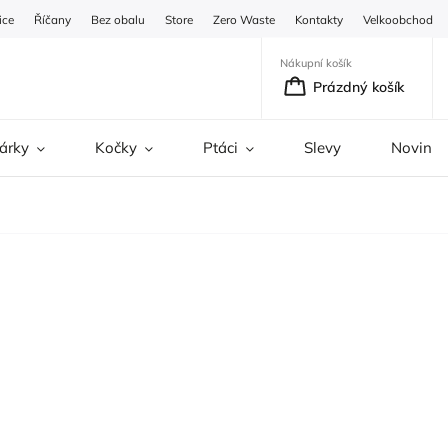
ice
Říčany
Bez obalu
Store
Zero Waste
Kontakty
Velkoobchod
Nákupní košík
Prázdný košík
árky
Kočky
Ptáci
Slevy
Novinky