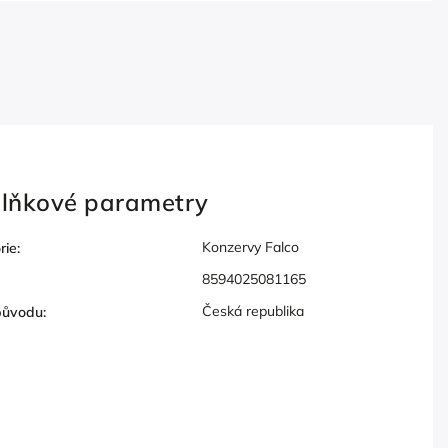
lňkové parametry
Konzervy Falco
rie
:
8594025081165
Česká republika
původu
: