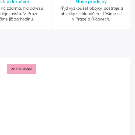
chlé doručení
Naše prodejny
Kč zdarma. Na adresu
Přijď vyzkoušet obojky, postroje a
dejní místa. V Praze
oblečky s chlupáčem. Těšíme se
íme již za hodinu.
v
Praze
a
Říčanech
.
Více za méně