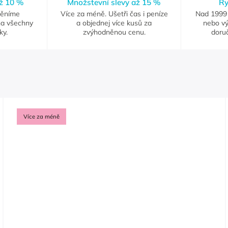
až 10 %
Množstevní slevy až 15 %
Ry
měníme
Více za méně. Ušetři čas i peníze
Nad 1999 
na všechny
a objednej více kusů za
nebo vý
ky.
zvýhodněnou cenu.
doruč
Více za méně