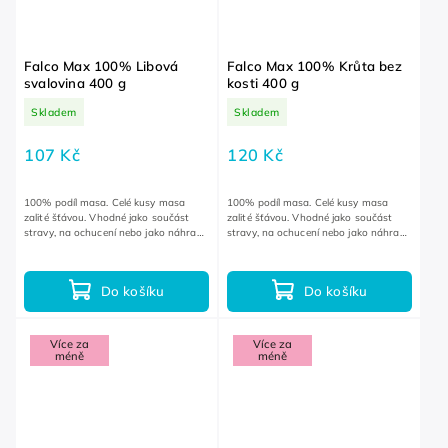
Falco Max 100% Libová
Falco Max 100% Krůta bez
svalovina 400 g
kosti 400 g
Skladem
Skladem
107 Kč
120 Kč
100% podíl masa. Celé kusy masa
100% podíl masa. Celé kusy masa
zalité šťávou. Vhodné jako součást
zalité šťávou. Vhodné jako součást
stravy, na ochucení nebo jako náhrada
stravy, na ochucení nebo jako náhrada
za čerstvé maso na cestách.
za čerstvé maso na cestách.
Do košíku
Do košíku
Více za
Více za
méně
méně