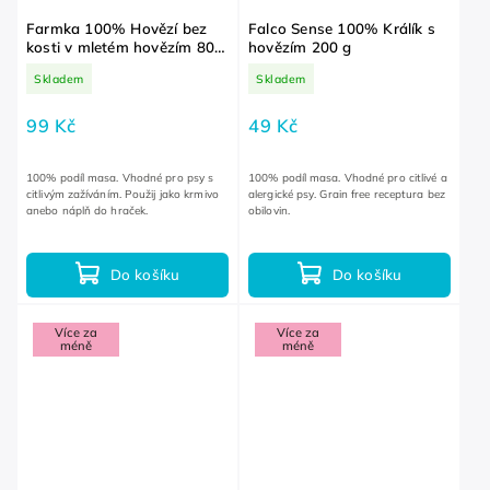
Farmka 100% Hovězí bez
Falco Sense 100% Králík s
kosti v mletém hovězím 800
hovězím 200 g
g
Skladem
Skladem
99 Kč
49 Kč
100% podíl masa. Vhodné pro psy s
100% podíl masa. Vhodné pro citlivé a
citlivým zažíváním. Použij jako krmivo
alergické psy. Grain free receptura bez
anebo náplň do hraček.
obilovin.
Do košíku
Do košíku
Více za
Více za
méně
méně