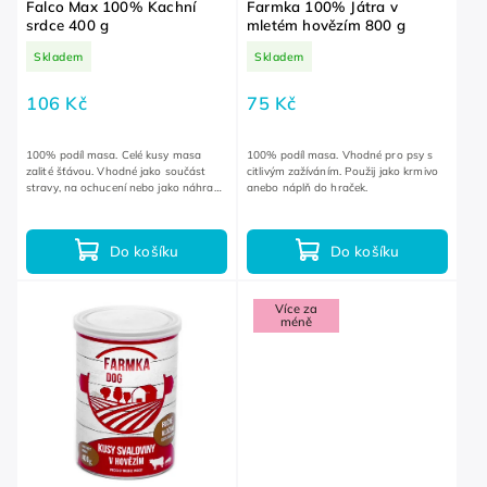
Falco Max 100% Kachní
Farmka 100% Játra v
srdce 400 g
mletém hovězím 800 g
Skladem
Skladem
106 Kč
75 Kč
100% podíl masa. Celé kusy masa
100% podíl masa. Vhodné pro psy s
zalité šťávou. Vhodné jako součást
citlivým zažíváním. Použij jako krmivo
stravy, na ochucení nebo jako náhrada
anebo náplň do hraček.
za čerstvé maso na cestách.
Do košíku
Do košíku
Více za
méně