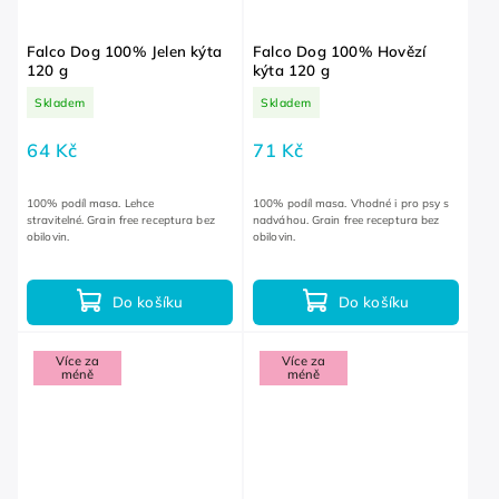
Falco Dog 100% Jelen kýta
Falco Dog 100% Hovězí
120 g
kýta 120 g
Skladem
Skladem
64 Kč
71 Kč
100% podíl masa. Lehce
100% podíl masa. Vhodné i pro psy s
stravitelné. Grain free receptura bez
nadváhou. Grain free receptura bez
obilovin.
obilovin.
Do košíku
Do košíku
Více za
Více za
méně
méně