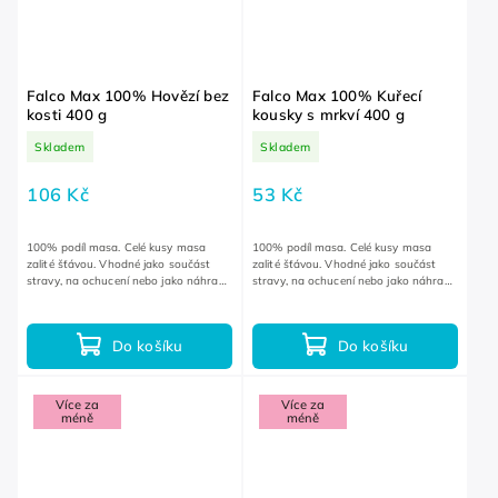
Falco Max 100% Hovězí bez
Falco Max 100% Kuřecí
kosti 400 g
kousky s mrkví 400 g
Skladem
Skladem
106 Kč
53 Kč
100% podíl masa. Celé kusy masa
100% podíl masa. Celé kusy masa
zalité šťávou. Vhodné jako součást
zalité šťávou. Vhodné jako součást
stravy, na ochucení nebo jako náhrada
stravy, na ochucení nebo jako náhrada
za čerstvé maso na cestách.
za čerstvé maso na cestách.
Do košíku
Do košíku
Více za
Více za
méně
méně