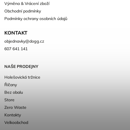
Výměna & Vrácení zboží
Obchodní podmínky
Podmínky ochrany osobních údajů
KONTAKT
objednavky
@
dogg.cz
607 641 141
NAŠE PRODEJNY
Holešovická tržnice
Říčany
Bez obalu
Store
Zero Waste
Kontakty
Velkoobchod