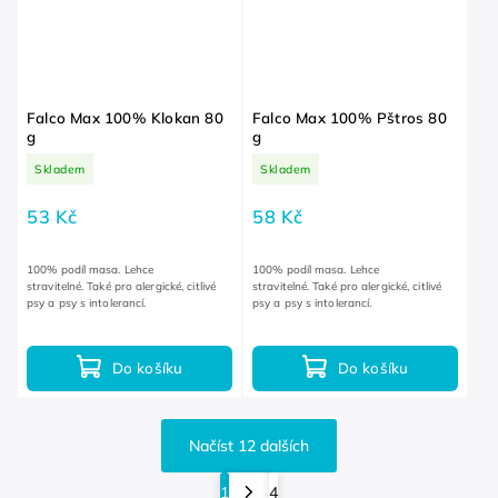
Falco Max 100% Klokan 80
Falco Max 100% Pštros 80
g
g
Skladem
Skladem
53 Kč
58 Kč
100% podíl masa. Lehce
100% podíl masa. Lehce
stravitelné. Také pro alergické, citlivé
stravitelné. Také pro alergické, citlivé
psy a psy s intolerancí.
psy a psy s intolerancí.
Do košíku
Do košíku
Načíst 12 dalších
1
4