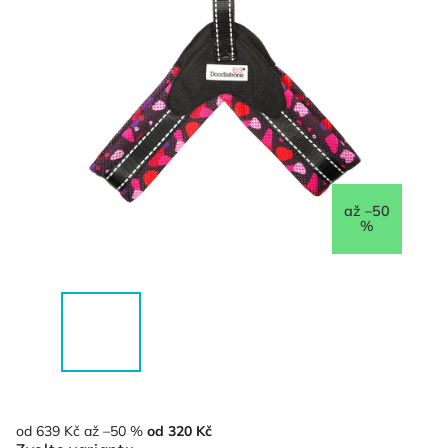
až –50
%
od 639 Kč
až –50 %
od
320 Kč