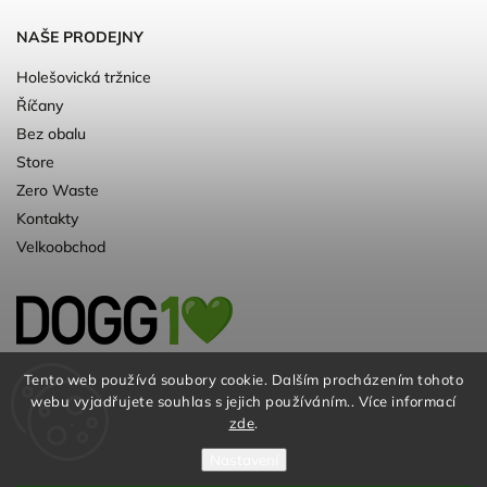
NAŠE PRODEJNY
Holešovická tržnice
Říčany
Bez obalu
Store
Zero Waste
Kontakty
Velkoobchod
Kvalitní a ♻️eko chovatelské potřeby pro
Tento web používá soubory cookie. Dalším procházením tohoto
webu vyjadřujete souhlas s jejich používáním.. Více informací
psy. Už 10 let
zde
.
Nastavení