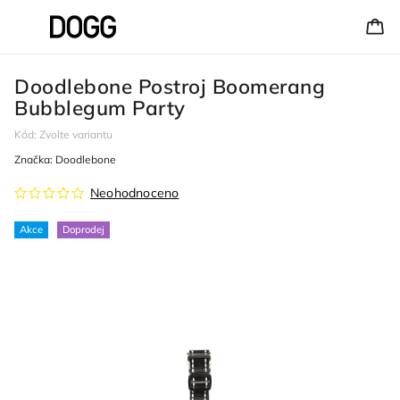
Doodlebone Postroj Boomerang
Bubblegum Party
Kód:
Zvolte variantu
Značka:
Doodlebone
Neohodnoceno
Akce
Doprodej