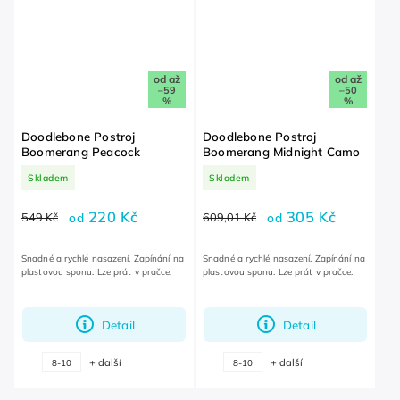
od
až
od
až
–59
–50
%
%
Doodlebone Postroj
Doodlebone Postroj
Boomerang Peacock
Boomerang Midnight Camo
Skladem
Skladem
220 Kč
305 Kč
549 Kč
od
609,01 Kč
od
Snadné a rychlé nasazení. Zapínání na
Snadné a rychlé nasazení. Zapínání na
plastovou sponu. Lze prát v pračce.
plastovou sponu. Lze prát v pračce.
Detail
Detail
+ další
+ další
8-10
8-10