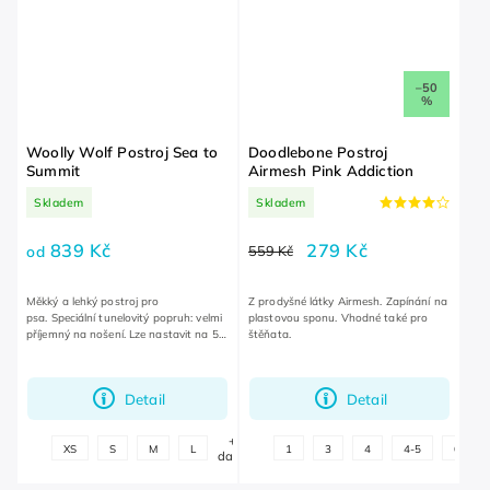
–50
%
Woolly Wolf Postroj Sea to
Doodlebone Postroj
Summit
Airmesh Pink Addiction
Skladem
Skladem
839 Kč
279 Kč
od
559 Kč
Měkký a lehký postroj pro
Z prodyšné látky Airmesh. Zapínání na
psa. Speciální tunelovitý popruh: velmi
plastovou sponu. Vhodné také pro
příjemný na nošení. Lze nastavit na 5
štěňata.
místěch: dobře padne i atypickým
psům.
Detail
Detail
+
XS
S
M
L
1
3
4
4-5
6-7
další