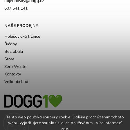
objednavky
@
dogg.cz
607 641 141
NAŠE PRODEJNY
Holešovická tržnice
Říčany
Bez obalu
Store
Zero Waste
Kontakty
Velkoobchod
Kvalitní a ♻️eko chovatelské potřeby pro
Tento web používá soubory cookie. Dalším procházením tohoto
webu vyjadřujete souhlas s jejich používáním.. Více informací
psy. Už 10 let
zde
.