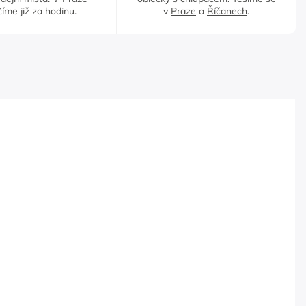
íme již za hodinu.
v
Praze
a
Říčanech
.