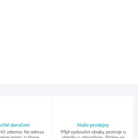
chlé doručení
Naše prodejny
Kč zdarma. Na adresu
Přijď vyzkoušet obojky, postroje a
dejní místa. V Praze
oblečky s chlupáčem. Těšíme se