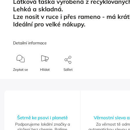
Látková taška vyrobená z recyklovanýc
Lehká a skladná.
Lze nosit v ruce i přes rameno - má krá
Ideální pro velké nákupy.
Detailní informace
Zeptat se
Hlídat
Sdílet
Šetrně ke psovi i planetě
Věrnostní sleva 
Podporujeme lokální značky a
Za věrnost tě od
složení bez chemie. Balíme
automatickou slevou 