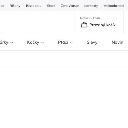
ice
Říčany
Bez obalu
Store
Zero Waste
Kontakty
Velkoobchod
Nákupní košík
Prázdný košík
árky
Kočky
Ptáci
Slevy
Novinky