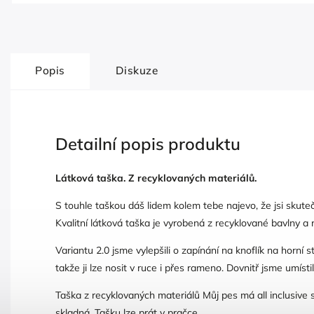
Popis
Diskuze
Detailní popis produktu
Látková taška. Z recyklovaných materiálů.
S touhle taškou dáš lidem kolem tebe najevo, že jsi skuteč
Kvalitní látková taška je vyrobená z recyklované bavlny a
Variantu 2.0 jsme vylepšili o zapínání na knoflík na horní
takže ji lze nosit v ruce i přes rameno. Dovnitř jsme umíst
Taška z recyklovaných materiálů Můj pes má all inclusive 
skladná. Tašku lze prát v pračce.