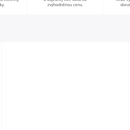
ky.
zvýhodněnou cenu.
doruč