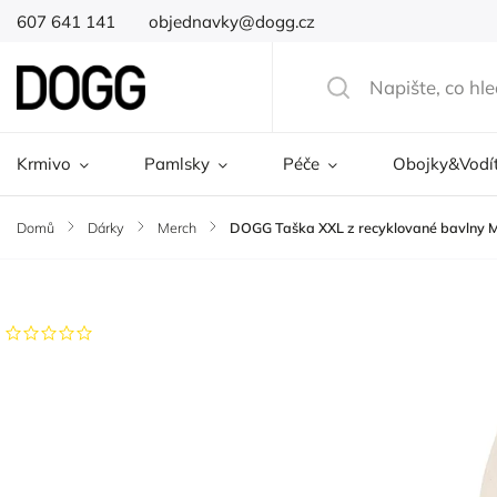
607 641 141
objednavky@dogg.cz
Krmivo
Pamlsky
Péče
Obojky&Vodí
Domů
/
Dárky
/
Merch
/
DOGG Taška XXL z recyklované bavlny Mů
Značka:
DOGG
Neohodnoceno