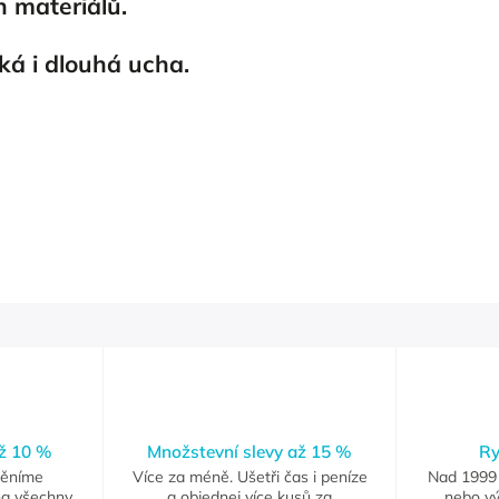
h materiálů.
tká i dlouhá ucha.
až 10 %
Množstevní slevy až 15 %
Ry
měníme
Více za méně. Ušetři čas i peníze
Nad 1999 
na všechny
a objednej více kusů za
nebo vý