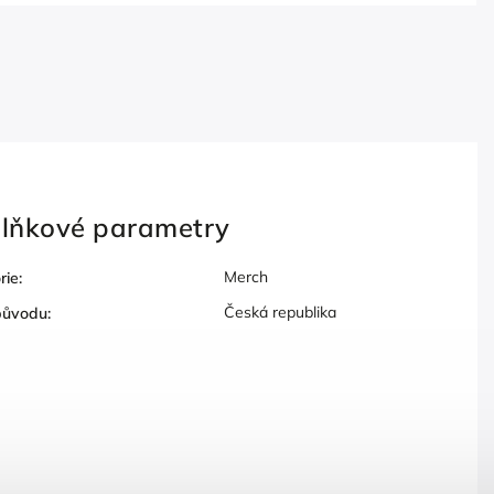
lňkové parametry
Merch
rie
:
Česká republika
původu
: