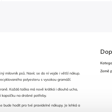
Dop
Katego
Země 
ný milovník psů. Navíc se do ní vejde i větší nákup.
 recyklovaného polyesteru s vysokou gramáží.
 straně. Každá taška má nově krátká i dlouhá ucha,
ili kapsičku na drobné potřeby.
se bude hodit pro tvé pravidelné nákupy. Je lehká a