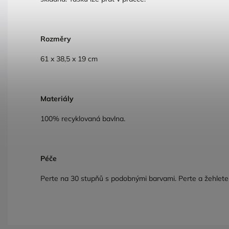
Rozměry
61 x 38,5 x 19 cm
Materiály
100% recyklovaná bavlna.
Péče
Perte na 30 stupňů s podobnými barvami. Perte a žehlete