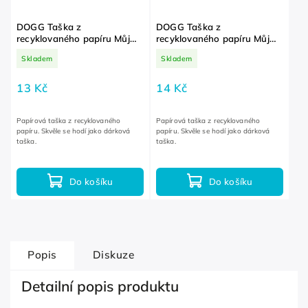
DOGG Taška z
DOGG Taška z
recyklovaného papíru Můj
recyklovaného papíru Můj
život je pes Střední
život je pes Velká
Skladem
Skladem
13 Kč
14 Kč
Papírová taška z recyklovaného
Papírová taška z recyklovaného
papíru. Skvěle se hodí jako dárková
papíru. Skvěle se hodí jako dárková
taška.
taška.
Do košíku
Do košíku
Popis
Diskuze
Detailní popis produktu