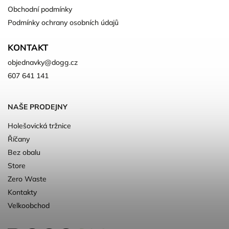
Obchodní podmínky
Podmínky ochrany osobních údajů
KONTAKT
objednavky
@
dogg.cz
607 641 141
NAŠE PRODEJNY
Holešovická tržnice
Říčany
Bez obalu
Store
Zero Waste
Kontakty
Velkoobchod