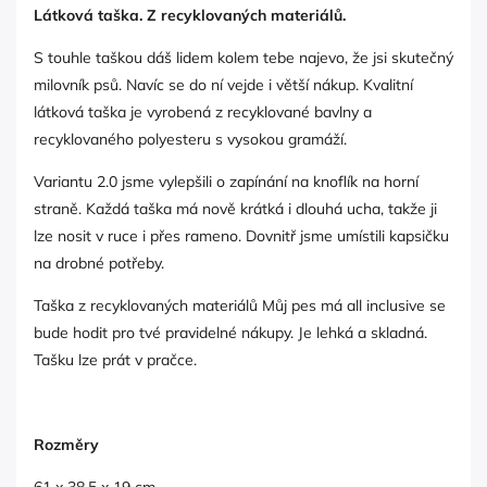
Látková taška. Z recyklovaných materiálů.
S touhle taškou dáš lidem kolem tebe najevo, že jsi skutečný
milovník psů. Navíc se do ní vejde i větší nákup. Kvalitní
látková taška je vyrobená z recyklované bavlny a
recyklovaného polyesteru s vysokou gramáží.
Variantu 2.0 jsme vylepšili o zapínání na knoflík na horní
straně. Každá taška má nově krátká i dlouhá ucha, takže ji
lze nosit v ruce i přes rameno. Dovnitř jsme umístili kapsičku
na drobné potřeby.
Taška z recyklovaných materiálů Můj pes má all inclusive se
bude hodit pro tvé pravidelné nákupy. Je lehká a skladná.
Tašku lze prát v pračce.
Rozměry
61 x 38,5 x 19 cm